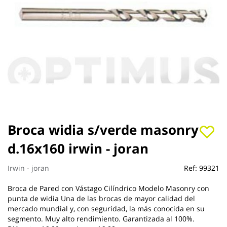
Saltar
Broca widia s/verde masonry
al
d.16x160 irwin - joran
comienzo
de
la
Irwin - joran
Ref:
99321
galería
de
Broca de Pared con Vástago Cilíndrico Modelo Masonry con
imágenes
punta de widia Una de las brocas de mayor calidad del
mercado mundial y, con seguridad, la más conocida en su
segmento. Muy alto rendimiento. Garantizada al 100%.