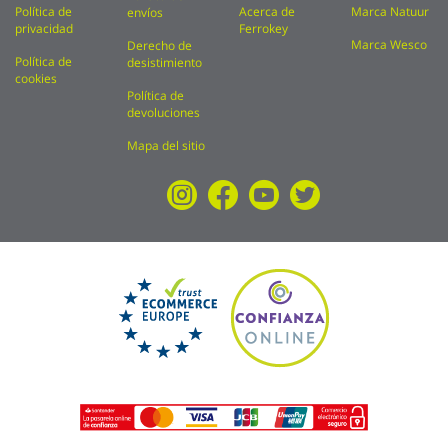
Política de
Acerca de
Marca Natuur
envíos
privacidad
Ferrokey
Marca Wesco
Derecho de
Política de
desistimiento
cookies
Política de
devoluciones
Mapa del sitio