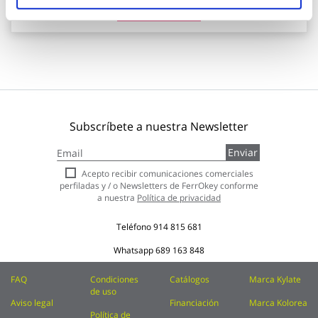
Añadir al carrito
Subscríbete a nuestra Newsletter
Inscríbase
Enviar
a
nuestro
Acepto recibir comunicaciones comerciales
boletín
perfiladas y / o Newsletters de FerrOkey conforme
de
a nuestra
Política de privacidad
noticias:
Teléfono
914 815 681
Whatsapp
689 163 848
FAQ
Condiciones
Catálogos
Marca Kylate
de uso
Aviso legal
Financiación
Marca Kolorea
Política de