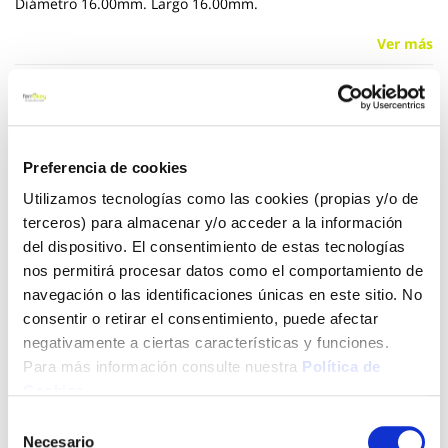
Diámetro 16.00mm. Largo 16.00mm.
Ver más
12,92 €
Preferencia de cookies
Añadir al carrito
Utilizamos tecnologías como las cookies (propias y/o de
terceros) para almacenar y/o acceder a la información
del dispositivo. El consentimiento de estas tecnologías
nos permitirá procesar datos como el comportamiento de
Click&Collect - Recogida gratis
Envío a domicilio:
en nuestras tiendas
5 días hábiles
navegación o las identificaciones únicas en este sitio. No
consentir o retirar el consentimiento, puede afectar
negativamente a ciertas características y funciones.
+ INFO
Para más información consulte nuestra
Política de
Cookies
.
Selección
LOCALIZA TU TIENDA MÁS CERCANA
Necesario
de