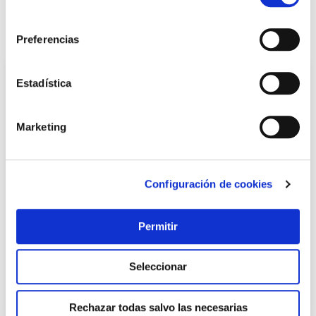
consentimiento
También te puede interesar
Preferencias
Estadística
Marketing
Configuración de cookies
Disco corte metal estac. 350x2,8x25,4 mm a46-bf tyrolit
Permitir
Tyrolit
Seleccionar
13,47 €
Rechazar todas salvo las necesarias