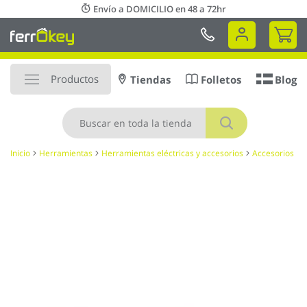
Ir
Envío a DOMICILIO en 48 a 72hr
al
Mi 
contenido
Productos
Tiendas
Folletos
Blog
Buscar
Inicio
Herramientas
Herramientas eléctricas y accesorios
Accesorios
Saltar
al
final
de
la
galería
de
imágenes