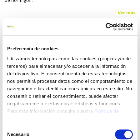
de hormigón.
Ver más
2,76 €
Preferencia de cookies
Añadir al carrito
Utilizamos tecnologías como las cookies (propias y/o de
terceros) para almacenar y/o acceder a la información
del dispositivo. El consentimiento de estas tecnologías
nos permitirá procesar datos como el comportamiento de
Click&Collect - Recogida gratis
Envío a domicilio:
navegación o las identificaciones únicas en este sitio. No
en nuestras tiendas
5 días hábiles
consentir o retirar el consentimiento, puede afectar
negativamente a ciertas características y funciones.
Para más información consulte nuestra
Política de
+ INFO
Cookies
.
Selección
LOCALIZA TU TIENDA MÁS CERCANA
Necesario
de