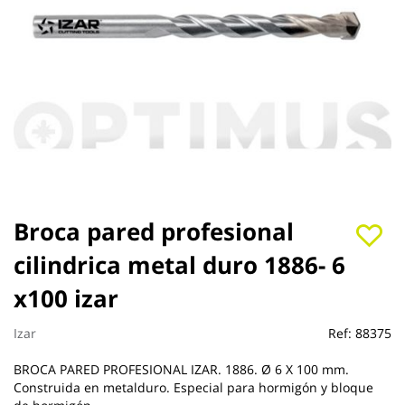
Saltar
Broca pared profesional
al
cilindrica metal duro 1886- 6
comienzo
de
x100 izar
la
galería
de
Izar
Ref:
88375
imágenes
BROCA PARED PROFESIONAL IZAR. 1886. Ø 6 X 100 mm.
Construida en metalduro. Especial para hormigón y bloque