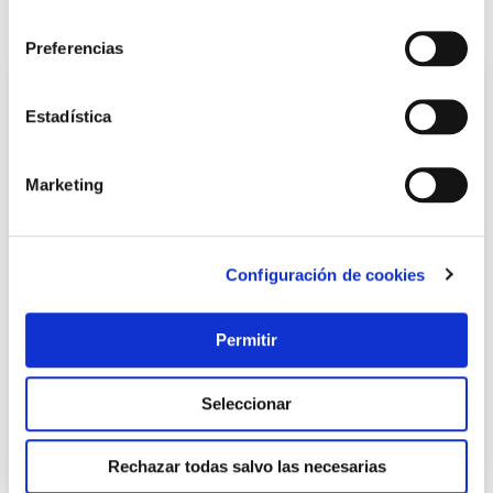
consentimiento
También te puede interesar
Preferencias
Estadística
Marketing
Configuración de cookies
Disco corte metal estac. 350x2,8x25,4 mm a46-bf tyrolit
Permitir
Tyrolit
Seleccionar
13,47 €
Rechazar todas salvo las necesarias
Añadir al carrito