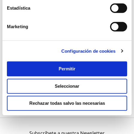
Estadística
Marketing
Disco corte metal estac. 350x2,8x25,4 mm a46-bf tyrolit
Tyrolit
Configuración de cookies
13,47 €
Permitir
Añadir al carrito
Seleccionar
Rechazar todas salvo las necesarias
Subscríbete a nuestra Newsletter