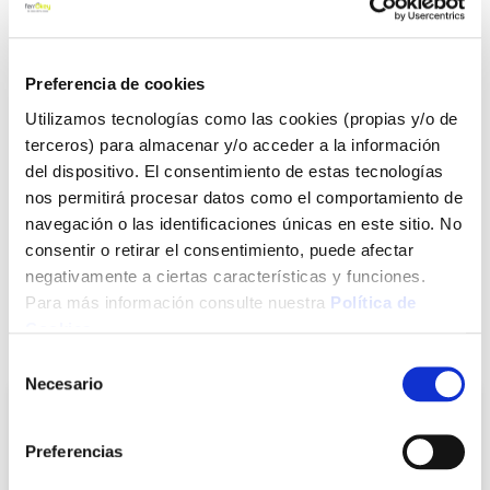
hormigón.
Ver más
Preferencia de cookies
7,82 €
Utilizamos tecnologías como las cookies (propias y/o de
terceros) para almacenar y/o acceder a la información
del dispositivo. El consentimiento de estas tecnologías
Agotado
nos permitirá procesar datos como el comportamiento de
Introduce tu e-mail y te avisaremos si el artículo vuelve a
navegación o las identificaciones únicas en este sitio. No
estar disponible.
consentir o retirar el consentimiento, puede afectar
negativamente a ciertas características y funciones.
Avisarme
Para más información consulte nuestra
Política de
Cookies
.
También te puede interesar
Selección
Necesario
de
consentimiento
Preferencias