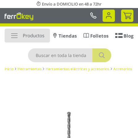
Ir
Envío a DOMICILIO en 48 a 72hr
al
Mi 
contenido
Productos
Tiendas
Folletos
Blog
Buscar
Inicio
Herramientas
Herramientas eléctricas y accesorios
Accesorios
Saltar
al
final
de
la
galería
de
imágenes