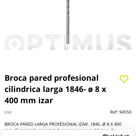
Saltar
Broca pared profesional
al
cilindrica larga 1846- ø 8 x
comienzo
de
400 mm izar
la
galería
de
Izar
Ref:
94550
imágenes
BROCA PARED LARGA PROFESIONAL IZAR. 1846. Ø 8 X 400
mm. Construida enmetal duro para usar en bloque de