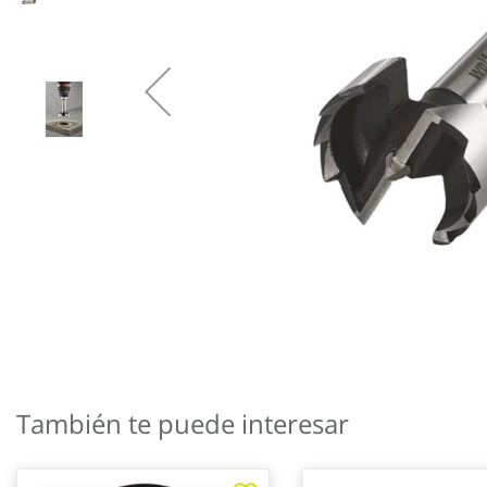
Saltar
al
También te puede interesar
comienzo
de
la