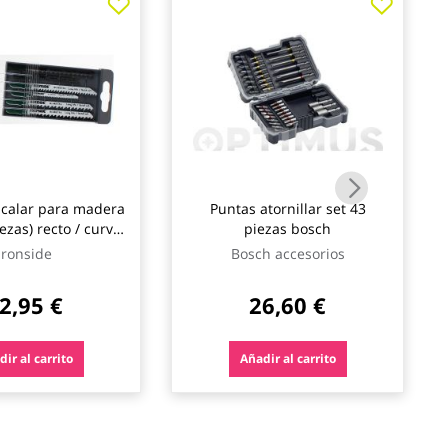
a calar para madera
Puntas atornillar set 43
ezas) recto / curvo
piezas bosch
no ironside
Ironside
Bosch accesorios
2,95 €
26,60 €
ir al carrito
Añadir al carrito