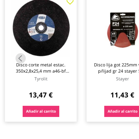
galería
de
imágenes
Disco corte metal estac.
Disco lija got 225mm 
350x2,8x25,4 mm a46-bf
p/lijad gr 24 stayer
tyrolit
Tyrolit
Stayer
13,47 €
11,43 €
Añadir al carrito
Añadir al carrito