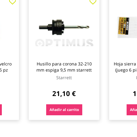
velcro
Husillo para corona 32-210
Hoja sierr
 5 pz
mm espiga 9,5 mm starrett
(juego 6 pi
fi
Starrett
21,10 €
1
Añadir al carrito
Añad