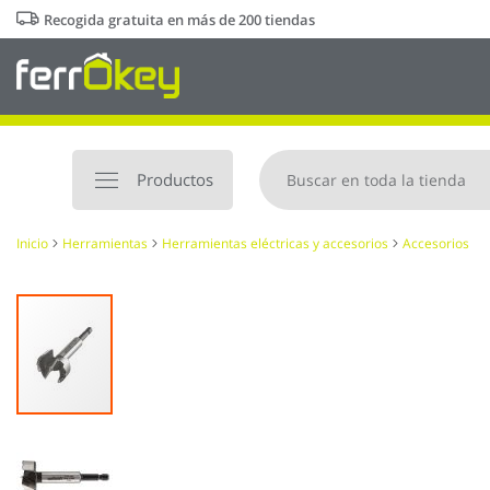
Ir
Recogida gratuita en más de 200 tiendas
al
contenido
Productos
Inicio
Herramientas
Herramientas eléctricas y accesorios
Accesorios
Saltar
al
final
de
la
galería
de
imágenes