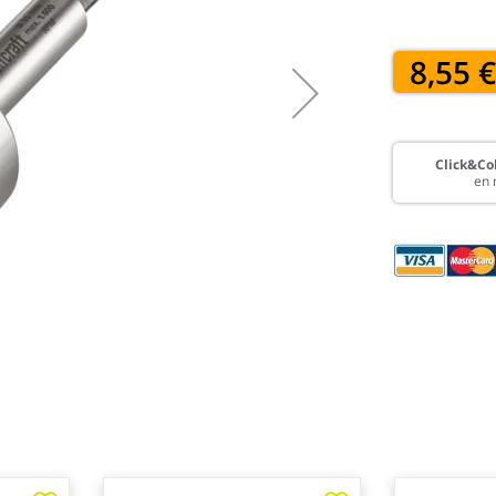
8,55 
Click&Col
en 