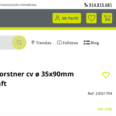
914 815 681
Financiación inmediata
Mi 
Mi Perfil
Buscar
Tiendas
Folletos
Blog
forstner cv ø 35x90mm
ft
Ref:
23021704
Ver más