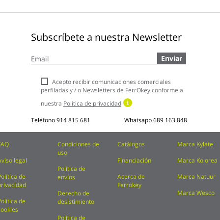
Subscríbete a nuestra Newsletter
Inscríbase
Enviar
a
nuestro
boletín
Acepto recibir comunicaciones comerciales
de
perfiladas y / o Newsletters de FerrOkey conforme a
noticias:
nuestra
Política de privacidad
Teléfono
914 815 681
Whatsapp
689 163 848
FAQ
Condiciones de
Catálogos
Marca Kylate
uso
Aviso legal
Financiación
Marca Kolorea
Política de
Política de
Acerca de
Marca Natuur
envíos
privacidad
Ferrokey
Marca Wesco
Derecho de
Política de
desistimiento
cookies
Política de