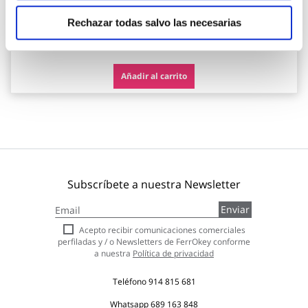
Robusta
Rechazar todas salvo las necesarias
117,90 €
Añadir al carrito
Subscríbete a nuestra Newsletter
Inscríbase
Enviar
a
nuestro
Acepto recibir comunicaciones comerciales
boletín
perfiladas y / o Newsletters de FerrOkey conforme
de
a nuestra
Política de privacidad
noticias:
Teléfono
914 815 681
Whatsapp
689 163 848