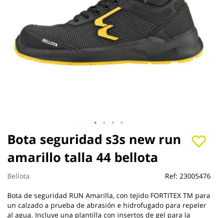
Saltar
Bota seguridad s3s new run
al
amarillo talla 44 bellota
comienzo
de
la
Bellota
Ref:
23005476
galería
de
Bota de seguridad RUN Amarilla, con tejido FORTITEX TM para
imágenes
un calzado a prueba de abrasión e hidrofugado para repeler
al agua. Incluye una plantilla con insertos de gel para la