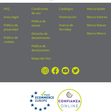
FAQ
Condiciones
Catálogos
Marca Kylate
de uso
Aviso legal
Financiación
Marca Kolorea
Política de
Política de
Acerca de
Marca Natuur
envíos
privacidad
Ferrokey
Marca Wesco
Derecho de
Política de
desistimiento
cookies
Política de
devoluciones
Mapa del sitio