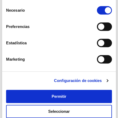
Selección
+ INFO
Necesario
de
consentimiento
LOCALIZA TU TIENDA MÁS CERCANA
Preferencias
También te puede interesar
Estadística
Marketing
Configuración de cookies
Permitir
TOP VENTAS
Seleccionar
Bota seguridad s3 src arpon gore-tex talla 41 robusta