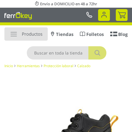
Ir
Envío a DOMICILIO en 48 a 72hr
al
Mi 
contenido
Productos
Tiendas
Folletos
Blog
Buscar
Inicio
Herramientas
Protección laboral
Calzado
Saltar
al
final
de
la
galería
de
imágenes