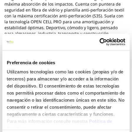
máxima absorción de los impactos. Cuenta con puntera de
seguridad en fibra de vidrio y plantilla anti-perforación textil
con la máxima certificación anti-perforación (S3S). Suela con
la tecnología OPEN CELL PRO para una amortiguación y
estabilidad óptimas. Deportivo, cómodo y ligero, pensado
para almacenes, industria, transporte y construcción.
Ver más
65,10 €
Preferencia de cookies
Utilizamos tecnologías como las cookies (propias y/o de
terceros) para almacenar y/o acceder a la información
Añadir al carrito
del dispositivo. El consentimiento de estas tecnologías
nos permitirá procesar datos como el comportamiento de
navegación o las identificaciones únicas en este sitio. No
consentir o retirar el consentimiento, puede afectar
Click&Collect - Recogida gratis
Envío a domicilio:
negativamente a ciertas características y funciones.
en nuestras tiendas
5 días hábiles
Para más información consulte nuestra
Política de
Cookies
.