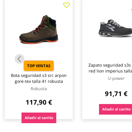
galería
de
imágenes
Zapato seguridad s3s 
TOP VENTAS
red lion imperius tall
Bota seguridad s3 src arpon
power
U-power
gore-tex talla 41 robusta
Robusta
91,71 €
117,90 €
Añadir al carrito
Añadir al carrito