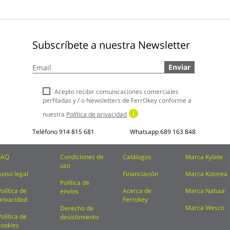
Subscríbete a nuestra Newsletter
Inscríbase
Enviar
a
nuestro
boletín
Acepto recibir comunicaciones comerciales
de
perfiladas y / o Newsletters de FerrOkey conforme a
noticias:
nuestra
Política de privacidad
Teléfono
914 815 681
Whatsapp
689 163 848
FAQ
Condiciones de
Catálogos
Marca Kylate
uso
Aviso legal
Financiación
Marca Kolorea
Política de
Política de
Acerca de
Marca Natuur
envíos
privacidad
Ferrokey
Marca Wesco
Derecho de
Política de
desistimiento
cookies