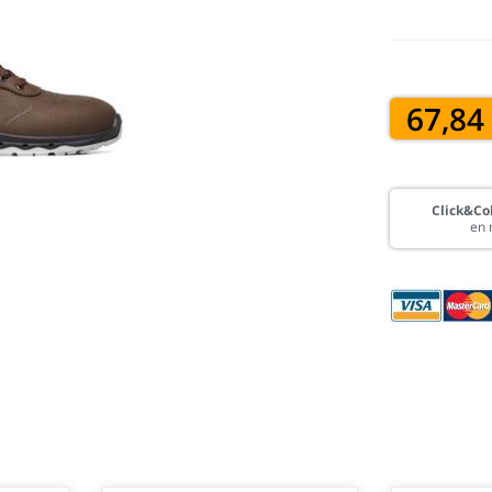
67,84
Click&Col
en 