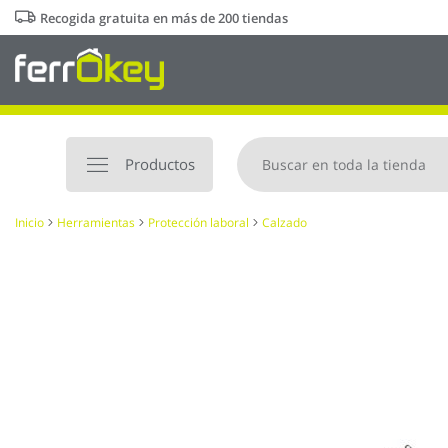
Ir
Recogida gratuita en más de 200 tiendas
al
contenido
Productos
Inicio
Herramientas
Protección laboral
Calzado
Saltar
al
final
de
la
galería
de
imágenes