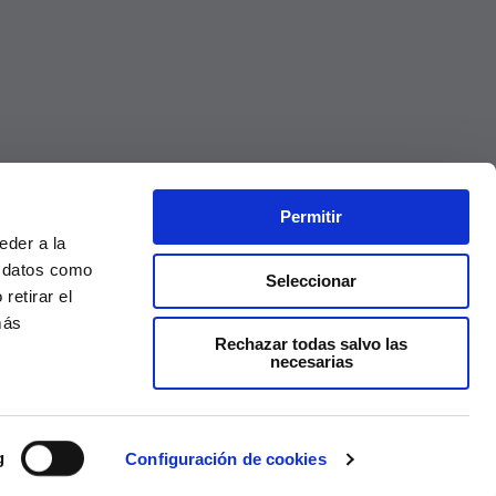
Permitir
eder a la
r datos como
Seleccionar
retirar el
más
Rechazar todas salvo las
necesarias
Precios válidos solo en la web, no en tienda
g
Configuración de cookies