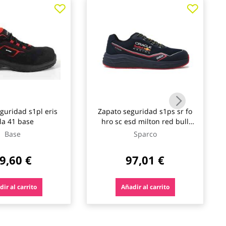
guridad s1pl eris
Zapato seguridad s1ps sr fo
lla 41 base
hro sc esd milton red bull
talla 40 sparco
Base
Sparco
9,60 €
97,01 €
ir al carrito
Añadir al carrito