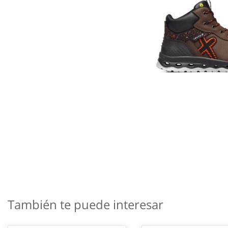
Saltar
al
También te puede interesar
comienzo
de
la