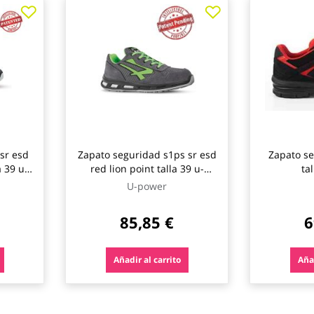
sr esd
Zapato seguridad s1ps sr esd
Zapato se
a 39 u-
red lion point talla 39 u-
ta
power
U-power
85,85 €
6
Añadir al carrito
Añad