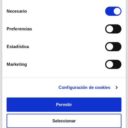
Selección
+ INFO
Necesario
de
consentimiento
LOCALIZA TU TIENDA MÁS CERCANA
Preferencias
También te puede interesar
Estadística
Marketing
Configuración de cookies
Permitir
TOP VENTAS
Seleccionar
Bota seguridad s3 src arpon gore-tex talla 41 robusta