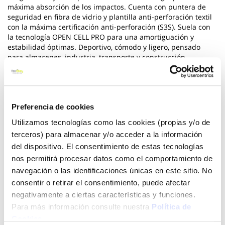
máxima absorción de los impactos. Cuenta con puntera de
seguridad en fibra de vidrio y plantilla anti-perforación textil
con la máxima certificación anti-perforación (S3S). Suela con
la tecnología OPEN CELL PRO para una amortiguación y
estabilidad óptimas. Deportivo, cómodo y ligero, pensado
para almacenes, industria, transporte y construcción.
Ver más
69,60 €
Preferencia de cookies
Utilizamos tecnologías como las cookies (propias y/o de
terceros) para almacenar y/o acceder a la información
Añadir al carrito
del dispositivo. El consentimiento de estas tecnologías
nos permitirá procesar datos como el comportamiento de
navegación o las identificaciones únicas en este sitio. No
consentir o retirar el consentimiento, puede afectar
Click&Collect - Recogida gratis
Envío a domicilio:
negativamente a ciertas características y funciones.
en nuestras tiendas
5 días hábiles
Para más información consulte nuestra
Política de
Cookies
.