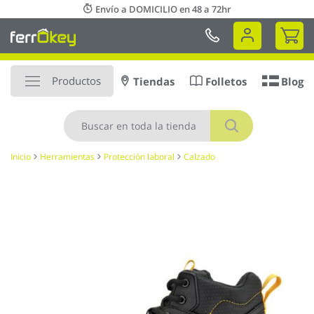
Ir
Envío a DOMICILIO en 48 a 72hr
al
Mi 
contenido
Productos
Tiendas
Folletos
Blog
Buscar
Inicio
Herramientas
Protección laboral
Calzado
Saltar
al
final
de
la
galería
de
imágenes