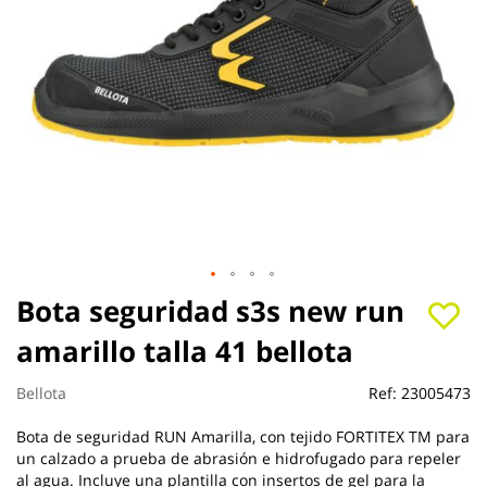
Saltar
Bota seguridad s3s new run
al
amarillo talla 41 bellota
comienzo
de
la
Bellota
Ref:
23005473
galería
de
Bota de seguridad RUN Amarilla, con tejido FORTITEX TM para
imágenes
un calzado a prueba de abrasión e hidrofugado para repeler
al agua. Incluye una plantilla con insertos de gel para la