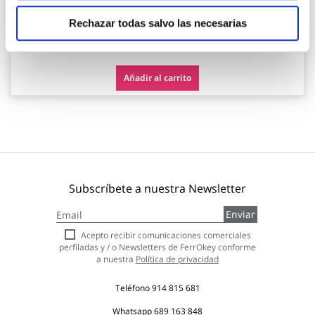
Robusta
Rechazar todas salvo las necesarias
117,90 €
Añadir al carrito
Subscríbete a nuestra Newsletter
Inscríbase
Enviar
a
nuestro
Acepto recibir comunicaciones comerciales
boletín
perfiladas y / o Newsletters de FerrOkey conforme
de
a nuestra
Política de privacidad
noticias:
Teléfono
914 815 681
Whatsapp
689 163 848