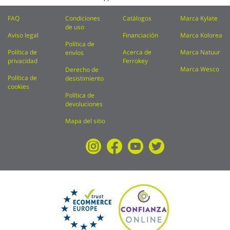
FAQ
Condiciones
Catálogos
Marca Kylate
de uso
Aviso legal
Financiación
Marca Kolorea
Política de
Política de
Acerca de
Marca Natuur
envíos
privacidad
Ferrokey
Marca Wesco
Derecho de
Política de
desistimiento
cookies
Política de
devoluciones
Mapa del sitio