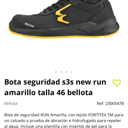
Saltar
Bota seguridad s3s new run
al
amarillo talla 46 bellota
comienzo
de
la
Bellota
Ref:
23005478
galería
de
Bota de seguridad RUN Amarilla, con tejido FORTITEX TM para
imágenes
un calzado a prueba de abrasión e hidrofugado para repeler
al agua. Incluye una plantilla con insertos de gel para la