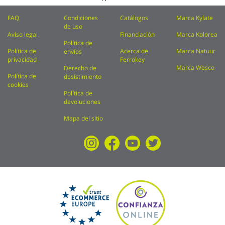
FAQ
Condiciones
Catálogos
Marca Kylate
de uso
Aviso legal
Financiación
Marca Kolorea
Política de
Política de
Acerca de
Marca Natuur
envíos
privacidad
Ferrokey
Marca Wesco
Derecho de
Política de
desistimiento
cookies
Política de
devoluciones
Mapa del sitio