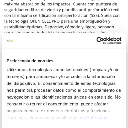
máxima absorción de los impactos. Cuenta con puntera de
seguridad en fibra de vidrio y plantilla anti-perforación textil
con la máxima certificación anti-perforación (S3S). Suela con
la tecnología OPEN CELL PRO para una amortiguación y
estabilidad óptimas. Deportivo, cómodo y ligero, pensado
para almacenes, industria, transporte y construcción.
Ver más
70,25 €
Preferencia de cookies
Utilizamos tecnologías como las cookies (propias y/o de
terceros) para almacenar y/o acceder a la información
Añadir al carrito
del dispositivo. El consentimiento de estas tecnologías
nos permitirá procesar datos como el comportamiento de
navegación o las identificaciones únicas en este sitio. No
consentir o retirar el consentimiento, puede afectar
Click&Collect - Recogida gratis
Envío a domicilio:
negativamente a ciertas características y funciones.
en nuestras tiendas
5 días hábiles
Para más información consulte nuestra
Política de
Cookies
.