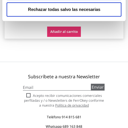
Robusta
Rechazar todas salvo las necesarias
117,90 €
Añadir al carrito
Subscríbete a nuestra Newsletter
Inscríbase
Enviar
a
nuestro
Acepto recibir comunicaciones comerciales
boletín
perfiladas y / o Newsletters de FerrOkey conforme
de
a nuestra
Política de privacidad
noticias:
Teléfono
914 815 681
Whatsapp
689 163 848