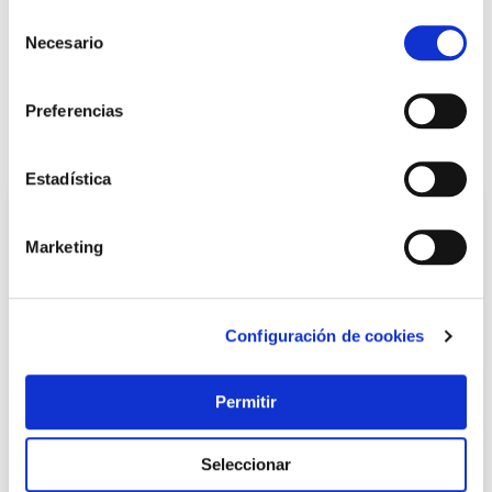
Selección
+ INFO
Necesario
de
consentimiento
LOCALIZA TU TIENDA MÁS CERCANA
Preferencias
También te puede interesar
Estadística
Marketing
Configuración de cookies
Permitir
TOP VENTAS
Seleccionar
Bota seguridad s3 src arpon gore-tex talla 41 robusta