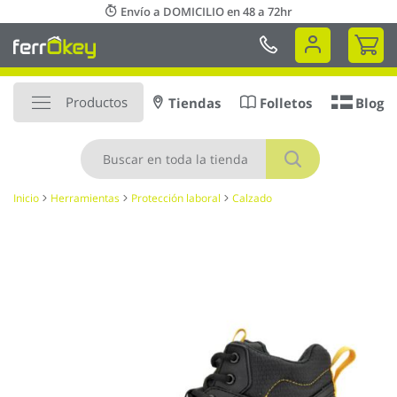
Ir
Envío a DOMICILIO en 48 a 72hr
al
Mi 
contenido
Productos
Tiendas
Folletos
Blog
Buscar
Inicio
Herramientas
Protección laboral
Calzado
Saltar
al
final
de
la
galería
de
imágenes