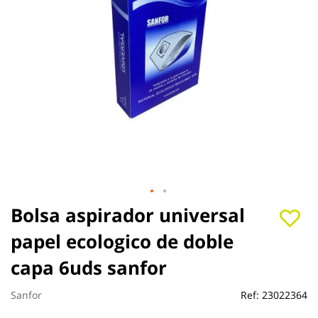
Saltar
Bolsa aspirador universal
al
papel ecologico de doble
comienzo
de
capa 6uds sanfor
la
galería
de
Sanfor
Ref:
23022364
imágenes