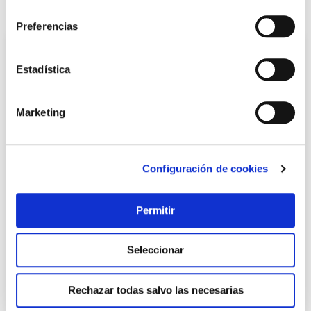
consentimiento
También te puede interesar
Preferencias
Estadística
Marketing
Configuración de cookies
Bolsa aspirador electrolux aeg 915688 6 unidades sanfor
Sanfor
Permitir
Seleccionar
9,00 €
Rechazar todas salvo las necesarias
Añadir al carrito