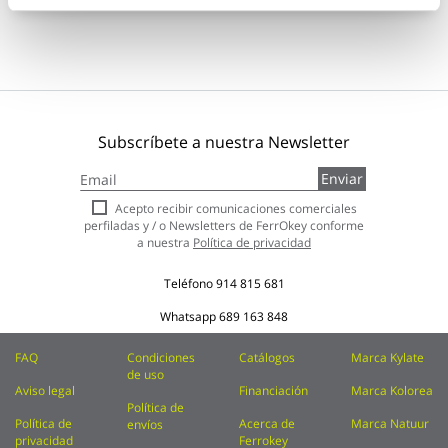
Subscríbete a nuestra Newsletter
Inscríbase
Enviar
a
nuestro
Acepto recibir comunicaciones comerciales
boletín
perfiladas y / o Newsletters de FerrOkey conforme
de
a nuestra
Política de privacidad
noticias:
Teléfono
914 815 681
Whatsapp
689 163 848
FAQ
Condiciones
Catálogos
Marca Kylate
de uso
Aviso legal
Financiación
Marca Kolorea
Política de
Política de
Acerca de
Marca Natuur
envíos
privacidad
Ferrokey