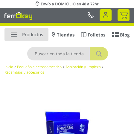
Ir
Envío a DOMICILIO en 48 a 72hr
al
Mi 
contenido
Productos
Tiendas
Folletos
Blog
Buscar
Inicio
Pequeño electrodoméstico
Aspiración y limpieza
Recambios y accesorios
Saltar
al
final
de
la
galería
de
imágenes