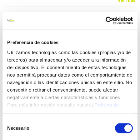
Ver más
8,60 €
Añadir al carrito
Preferencia de cookies
Utilizamos tecnologías como las cookies (propias y/o de
terceros) para almacenar y/o acceder a la información
del dispositivo. El consentimiento de estas tecnologías
Click&Collect - Recogida gratis
Envío a domicilio:
nos permitirá procesar datos como el comportamiento de
en nuestras tiendas
5 días hábiles
navegación o las identificaciones únicas en este sitio. No
consentir o retirar el consentimiento, puede afectar
negativamente a ciertas características y funciones.
+ INFO
Para más información consulte nuestra
Política de
Cookies
.
LOCALIZA TU TIENDA MÁS CERCANA
Selección
Necesario
de
También te puede interesar
consentimiento