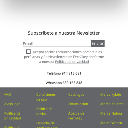
Subscríbete a nuestra Newsletter
Inscríbase
Enviar
a
nuestro
Acepto recibir comunicaciones comerciales
boletín
perfiladas y / o Newsletters de FerrOkey conforme
de
a nuestra
Política de privacidad
noticias:
Teléfono
914 815 681
Whatsapp
689 163 848
FAQ
Condiciones
Catálogos
Marca Kylate
de uso
Aviso legal
Financiación
Marca Kolorea
Política de
Política de
Acerca de
Marca Natuur
envíos
privacidad
Ferrokey
Marca Wesco
Derecho de
Política de
desistimiento