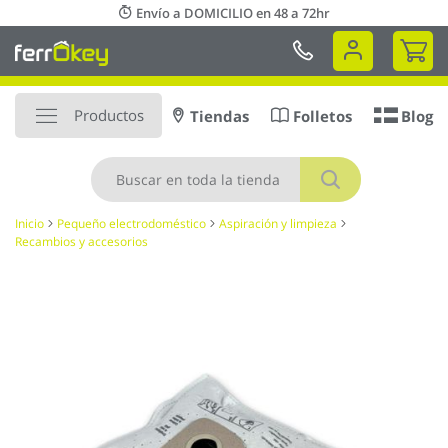
Ir
Envío a DOMICILIO en 48 a 72hr
al
Mi 
contenido
Productos
Tiendas
Folletos
Blog
Buscar
Inicio
Pequeño electrodoméstico
Aspiración y limpieza
Recambios y accesorios
Saltar
al
final
de
la
galería
de
imágenes