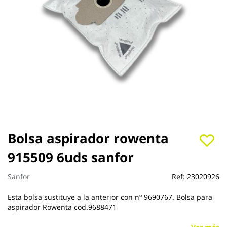
Saltar
Bolsa aspirador rowenta
al
915509 6uds sanfor
comienzo
de
la
Sanfor
Ref:
23020926
galería
de
Esta bolsa sustituye a la anterior con nº 9690767. Bolsa para
imágenes
aspirador Rowenta cod.9688471