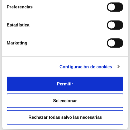
Preferencias
Estadística
Marketing
Configuración de cookies
Bolsa aspirador electrolux aeg 915688 6 unidades sanfor
Sanfor
Permitir
9,00 €
Seleccionar
Añadir al carrito
Rechazar todas salvo las necesarias