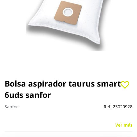
Saltar
Bolsa aspirador taurus smart
al
6uds sanfor
comienzo
de
la
Sanfor
Ref:
23020928
galería
de
imágenes
Ver más