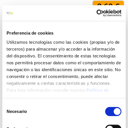
8,60 €
Añadir al carrito
Preferencia de cookies
Utilizamos tecnologías como las cookies (propias y/o de
terceros) para almacenar y/o acceder a la información
Click&Collect - Recogida gratis
Envío a domicilio:
del dispositivo. El consentimiento de estas tecnologías
en nuestras tiendas
5 días hábiles
nos permitirá procesar datos como el comportamiento de
navegación o las identificaciones únicas en este sitio. No
consentir o retirar el consentimiento, puede afectar
+ INFO
negativamente a ciertas características y funciones.
Para más información consulte nuestra
Política de
Cookies
.
LOCALIZA TU TIENDA MÁS CERCANA
Selección
Necesario
También te puede interesar
de
consentimiento