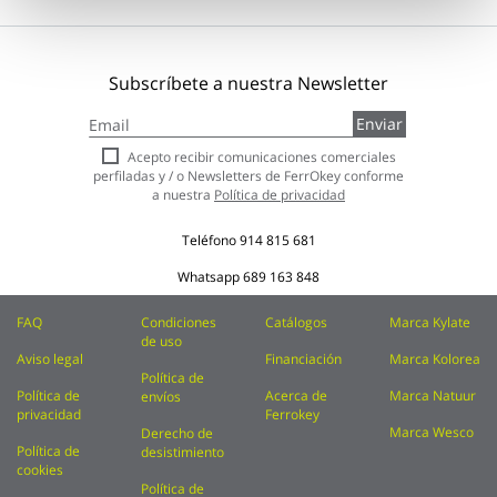
Subscríbete a nuestra Newsletter
Inscríbase
Enviar
a
nuestro
Acepto recibir comunicaciones comerciales
boletín
perfiladas y / o Newsletters de FerrOkey conforme
de
a nuestra
Política de privacidad
noticias:
Teléfono
914 815 681
Whatsapp
689 163 848
FAQ
Condiciones
Catálogos
Marca Kylate
de uso
Aviso legal
Financiación
Marca Kolorea
Política de
Política de
Acerca de
Marca Natuur
envíos
privacidad
Ferrokey
Marca Wesco
Derecho de
Política de
desistimiento
cookies
Política de