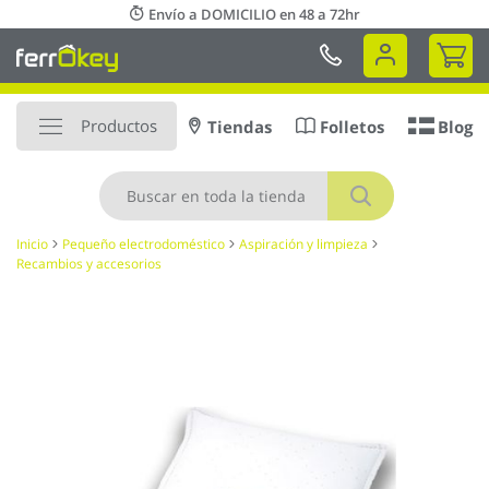
Ir
Envío a DOMICILIO en 48 a 72hr
al
Mi 
contenido
Productos
Tiendas
Folletos
Blog
Buscar
Inicio
Pequeño electrodoméstico
Aspiración y limpieza
Recambios y accesorios
Saltar
al
final
de
la
galería
de
imágenes