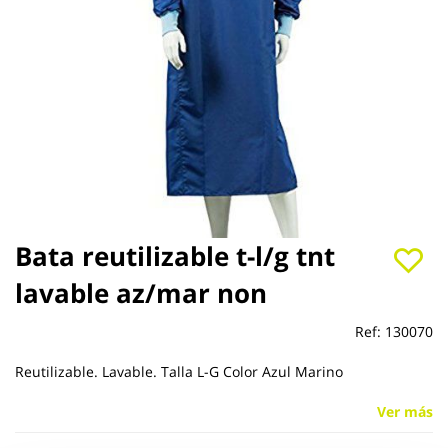
Saltar
Bata reutilizable t-l/g tnt
al
lavable az/mar non
comienzo
de
la
Ref:
130070
galería
de
Reutilizable. Lavable. Talla L-G Color Azul Marino
imágenes
Ver más