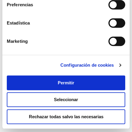
Preferencias
Estadística
Marketing
Configuración de cookies
Pantalon ignifugo algodon tratado talla l velilla
Velilla
Permitir
29,45 €
Seleccionar
Añadir al carrito
Rechazar todas salvo las necesarias