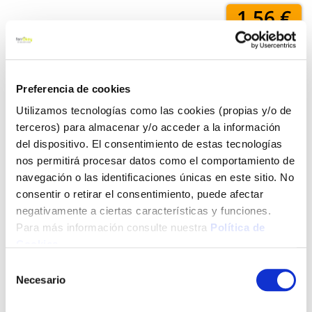
1,56 €
Añadir al carrito
Preferencia de cookies
Utilizamos tecnologías como las cookies (propias y/o de
terceros) para almacenar y/o acceder a la información
Click&Collect - Recogida gratis
Envío a domicilio:
del dispositivo. El consentimiento de estas tecnologías
en nuestras tiendas
5 días hábiles
nos permitirá procesar datos como el comportamiento de
navegación o las identificaciones únicas en este sitio. No
consentir o retirar el consentimiento, puede afectar
+ INFO
negativamente a ciertas características y funciones.
Para más información consulte nuestra
Política de
Cookies
.
LOCALIZA TU TIENDA MÁS CERCANA
Selección
Necesario
de
También te puede interesar
consentimiento