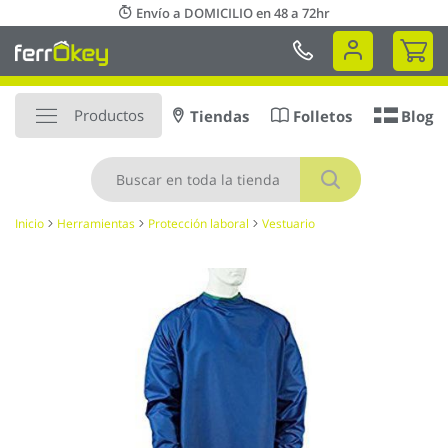
Ir
Envío a DOMICILIO en 48 a 72hr
al
Mi 
contenido
Productos
Tiendas
Folletos
Blog
Buscar
Inicio
Herramientas
Protección laboral
Vestuario
Saltar
al
final
de
la
galería
de
imágenes