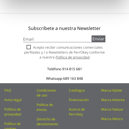
Subscríbete a nuestra Newsletter
Inscríbase
Enviar
a
nuestro
Acepto recibir comunicaciones comerciales
boletín
perfiladas y / o Newsletters de FerrOkey conforme
de
a nuestra
Política de privacidad
noticias:
Teléfono
914 815 681
Whatsapp
689 163 848
FAQ
Condiciones
Catálogos
Marca Kylate
de uso
Aviso legal
Financiación
Marca Kolorea
Política de
Política de
Acerca de
Marca Natuur
envíos
privacidad
Ferrokey
Marca Wesco
Derecho de
Política de
desistimiento
cookies