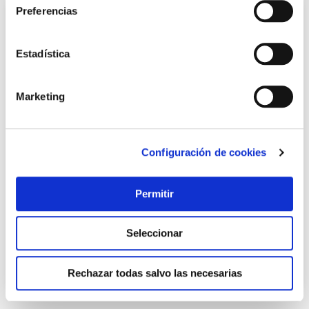
Preferencias
Estadística
Marketing
Configuración de cookies
Pantalon ignifugo algodon tratado talla l velilla
Velilla
Permitir
29,45 €
Seleccionar
Añadir al carrito
Rechazar todas salvo las necesarias