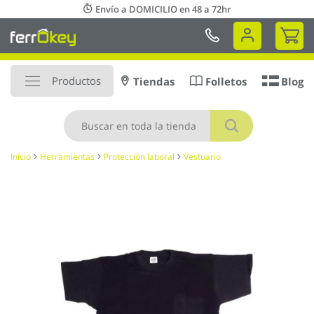
Ir
Envío a DOMICILIO en 48 a 72hr
al
Mi 
contenido
Productos
Tiendas
Folletos
Blog
Buscar
Inicio
Herramientas
Protección laboral
Vestuario
Saltar
al
final
de
la
galería
de
imágenes