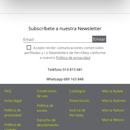
Subscríbete a nuestra Newsletter
Inscríbase
Enviar
a
nuestro
Acepto recibir comunicaciones comerciales
boletín
perfiladas y / o Newsletters de FerrOkey conforme
de
a nuestra
Política de privacidad
noticias:
Teléfono
914 815 681
Whatsapp
689 163 848
FAQ
Condiciones
Catálogos
Marca Kylate
de uso
Aviso legal
Financiación
Marca Kolorea
Política de
Política de
Acerca de
Marca Natuur
envíos
privacidad
Ferrokey
Marca Wesco
Derecho de
Política de
desistimiento
cookies