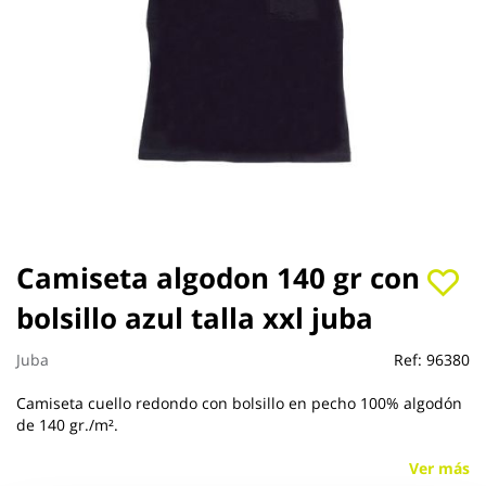
Saltar
Camiseta algodon 140 gr con
al
bolsillo azul talla xxl juba
comienzo
de
la
Juba
Ref:
96380
galería
de
Camiseta cuello redondo con bolsillo en pecho 100% algodón
imágenes
de 140 gr./m².
Ver más