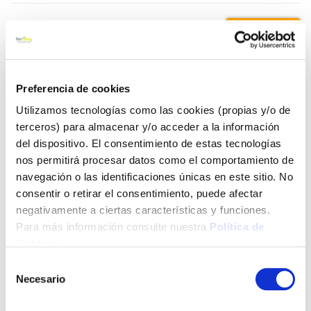
5,58 €
Añadir al carrito
Preferencia de cookies
Utilizamos tecnologías como las cookies (propias y/o de
terceros) para almacenar y/o acceder a la información
del dispositivo. El consentimiento de estas tecnologías
Click&Collect - Recogida gratis
Envío a domicilio:
en nuestras tiendas
5 días hábiles
nos permitirá procesar datos como el comportamiento de
navegación o las identificaciones únicas en este sitio. No
consentir o retirar el consentimiento, puede afectar
+ INFO
negativamente a ciertas características y funciones.
Para más información consulte nuestra
Política de
Cookies
.
LOCALIZA TU TIENDA MÁS CERCANA
Selección
Necesario
de
También te puede interesar
consentimiento