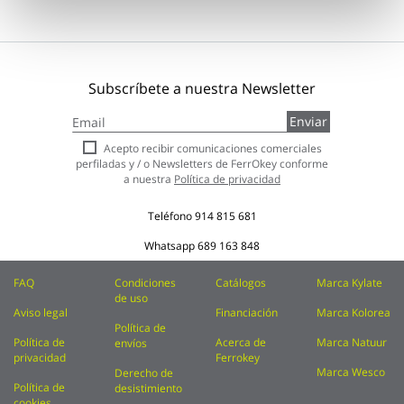
Subscríbete a nuestra Newsletter
Inscríbase
Enviar
a
nuestro
Acepto recibir comunicaciones comerciales
boletín
perfiladas y / o Newsletters de FerrOkey conforme
de
a nuestra
Política de privacidad
noticias:
Teléfono
914 815 681
Whatsapp
689 163 848
FAQ
Condiciones
Catálogos
Marca Kylate
de uso
Aviso legal
Financiación
Marca Kolorea
Política de
Política de
Acerca de
Marca Natuur
envíos
privacidad
Ferrokey
Marca Wesco
Derecho de
Política de
desistimiento
cookies