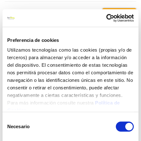
5,58 €
Añadir al carrito
Preferencia de cookies
Utilizamos tecnologías como las cookies (propias y/o de
terceros) para almacenar y/o acceder a la información
del dispositivo. El consentimiento de estas tecnologías
Click&Collect - Recogida gratis
Envío a domicilio:
en nuestras tiendas
5 días hábiles
nos permitirá procesar datos como el comportamiento de
navegación o las identificaciones únicas en este sitio. No
consentir o retirar el consentimiento, puede afectar
+ INFO
negativamente a ciertas características y funciones.
Para más información consulte nuestra
Política de
Cookies
.
LOCALIZA TU TIENDA MÁS CERCANA
Selección
Necesario
de
También te puede interesar
consentimiento