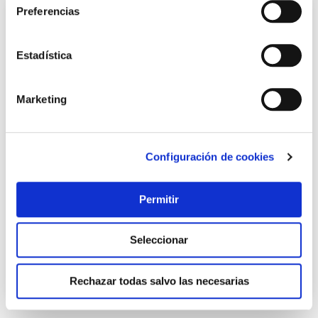
Preferencias
Estadística
Marketing
Configuración de cookies
Pantalon ignifugo algodon tratado talla l velilla
Velilla
Permitir
29,45 €
Seleccionar
Añadir al carrito
Rechazar todas salvo las necesarias