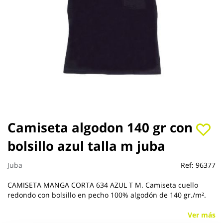
Saltar
Camiseta algodon 140 gr con
al
bolsillo azul talla m juba
comienzo
de
la
Juba
Ref:
96377
galería
de
CAMISETA MANGA CORTA 634 AZUL T M. Camiseta cuello
imágenes
redondo con bolsillo en pecho 100% algodón de 140 gr./m².
Ver más