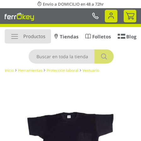
Ir
Envío a DOMICILIO en 48 a 72hr
al
Mi 
contenido
Productos
Tiendas
Folletos
Blog
Buscar
Inicio
Herramientas
Protección laboral
Vestuario
Saltar
al
final
de
la
galería
de
imágenes