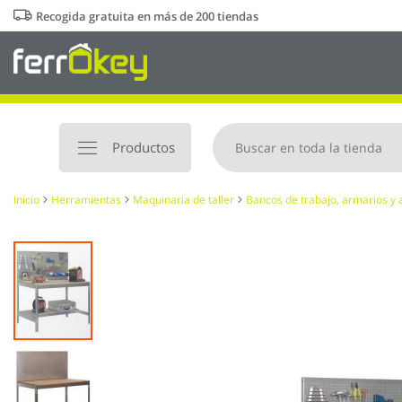
Ir
Recogida gratuita en más de 200 tiendas
al
contenido
Productos
Inicio
Herramientas
Maquinaria de taller
Bancos de trabajo, armarios y 
Saltar
al
final
de
la
galería
de
imágenes