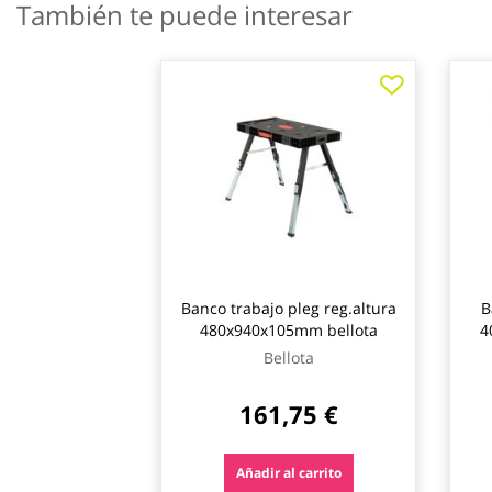
También te puede interesar
galería
de
imágenes
Banco trabajo pleg reg.altura
B
480x940x105mm bellota
4
Bellota
161,75 €
Añadir al carrito