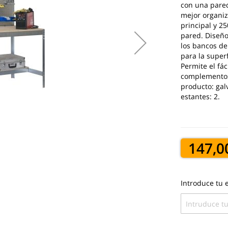
con una pared
mejor organiz
principal y 25
pared. Diseñ
los bancos de
para la super
Permite el fá
complementos.
producto: gal
estantes: 2.
147,0
Introduce tu e