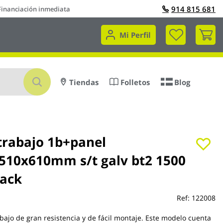
914 815 681
Financiación inmediata
Mi 
Mi Perfil
Buscar
Tiendas
Folletos
Blog
trabajo 1b+panel
510x610mm s/t galv bt2 1500
ack
Ref:
122008
bajo de gran resistencia y de fácil montaje. Este modelo cuenta