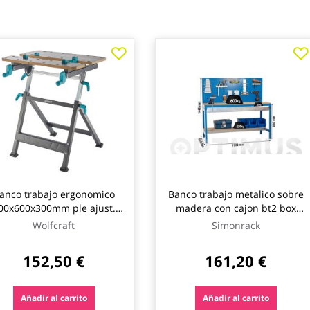
anco trabajo ergonomico
Banco trabajo metalico sobre
00x600x300mm ple ajust.
madera con cajon bt2 box
master 650 wolfcraft
1200 azul 1445 x 1210 x 610
Wolfcraft
Simonrack
mm . simonrack
152,50 €
161,20 €
Añadir al carrito
Añadir al carrito