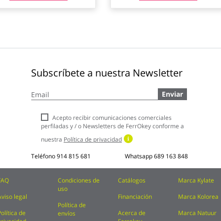
Subscríbete a nuestra Newsletter
Inscríbase
Enviar
a
nuestro
boletín
Acepto recibir comunicaciones comerciales
de
perfiladas y / o Newsletters de FerrOkey conforme a
noticias:
nuestra
Política de privacidad
Teléfono
914 815 681
Whatsapp
689 163 848
FAQ
Condiciones de
Catálogos
Marca Kylate
uso
Aviso legal
Financiación
Marca Kolorea
Política de
Política de
Acerca de
Marca Natuur
envíos