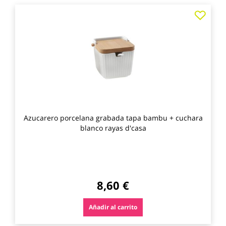
Agre
a
los
favo
Azucarero porcelana grabada tapa bambu + cuchara
blanco rayas d'casa
8,60 €
Añadir al carrito