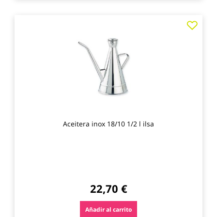
Agre
a
los
favo
Aceitera inox 18/10 1/2 l ilsa
22,70 €
Añadir al carrito