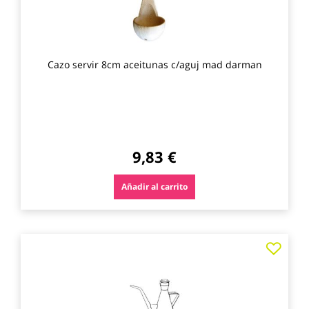
Cazo servir 8cm aceitunas c/aguj mad darman
9,83 €
Añadir al carrito
Agre
a
los
favo