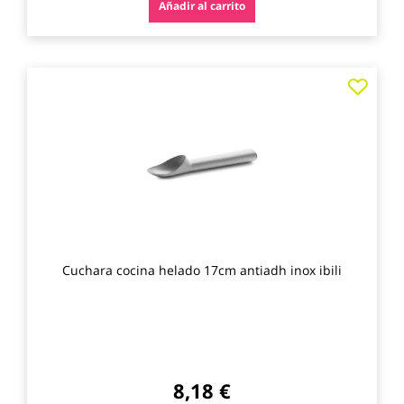
Añadir al carrito
Agre
a
los
favo
Cuchara cocina helado 17cm antiadh inox ibili
8,18 €