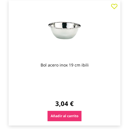
Agre
a
los
favo
Bol acero inox 19 cm ibili
3,04 €
Añadir al carrito