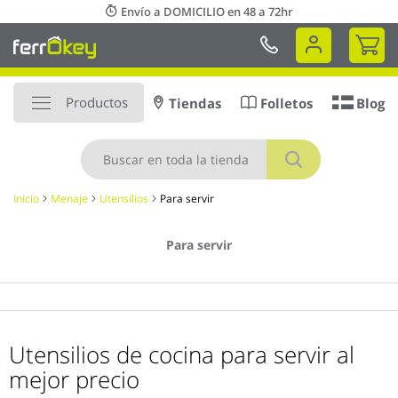
Ir
Envío a DOMICILIO en 48 a 72hr
al
Mi 
contenido
Productos
Tiendas
Folletos
Blog
Buscar
Inicio
Menaje
Utensilios
Para servir
Para servir
Utensilios de cocina para servir al
mejor precio