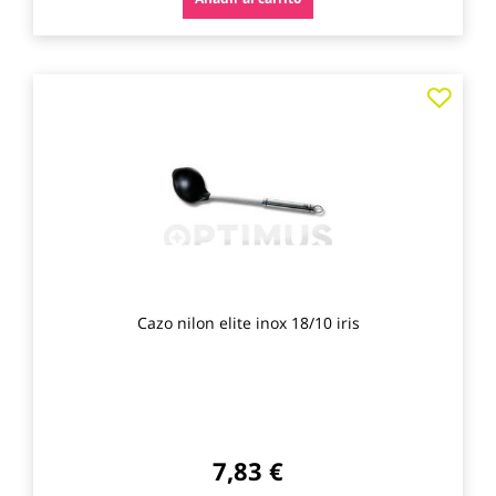
Agre
a
los
favo
Cazo nilon elite inox 18/10 iris
7,83 €