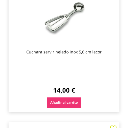
los
favo
Cuchara servir helado inox 5,6 cm lacor
14,00 €
Añadir al carrito
Agre