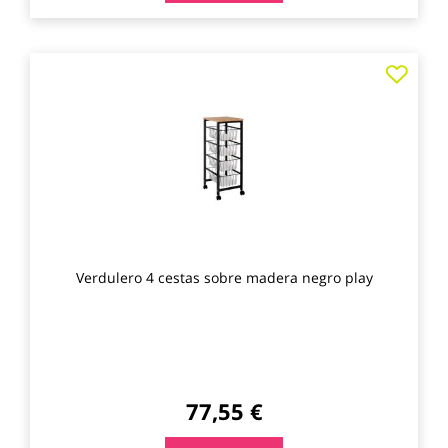
Agre
a
los
favo
Verdulero 4 cestas sobre madera negro play
77,55 €