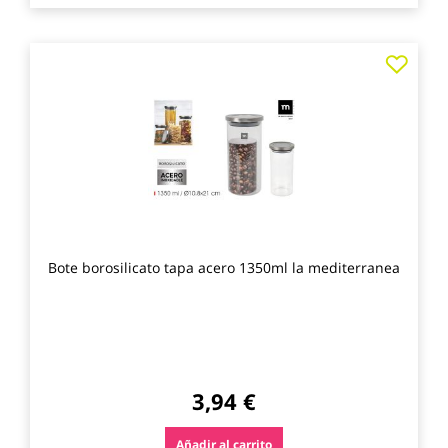
Agre
a
los
favo
Bote borosilicato tapa acero 1350ml la mediterranea
3,94 €
Añadir al carrito