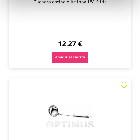
Cuchara cocina elite inox 18/10 iris
12,27 €
Añadir al carrito
Agre
a
los
favo