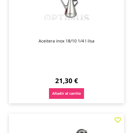
Aceitera inox 18/10 1/4 l ilsa
21,30 €
Añadir al carrito
Agre
a
los