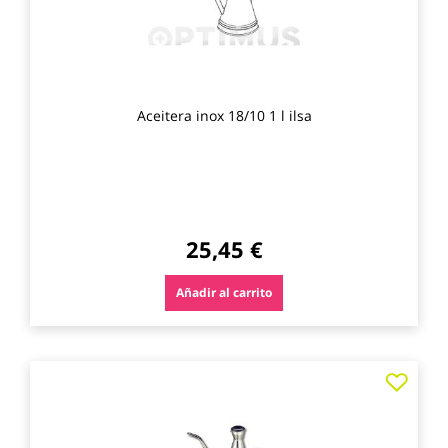
Aceitera inox 18/10 1 l ilsa
25,45 €
Añadir al carrito
Agre
a
los
favo