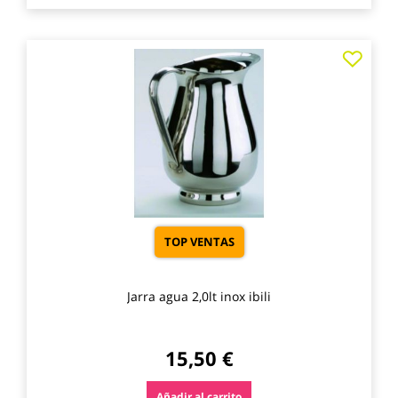
Agre
a
los
favo
TOP VENTAS
Jarra agua 2,0lt inox ibili
15,50 €
Añadir al carrito