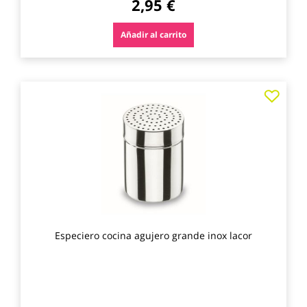
2,95 €
Añadir al carrito
Agre
a
los
favo
Especiero cocina agujero grande inox lacor