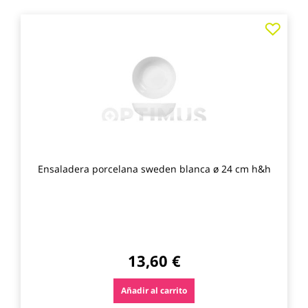
Agre
a
los
favo
Ensaladera porcelana sweden blanca ø 24 cm h&h
13,60 €
Añadir al carrito