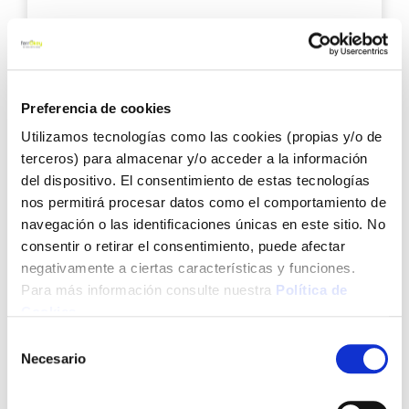
4,40 €
Preferencia de cookies
Añadir al carrito
Utilizamos tecnologías como las cookies (propias y/o de
terceros) para almacenar y/o acceder a la información
del dispositivo. El consentimiento de estas tecnologías
Agre
nos permitirá procesar datos como el comportamiento de
a
navegación o las identificaciones únicas en este sitio. No
los
consentir o retirar el consentimiento, puede afectar
favo
negativamente a ciertas características y funciones.
Para más información consulte nuestra
Política de
Cookies
.
Selección
Necesario
de
consentimiento
Lechera inox 0,35 l lacor