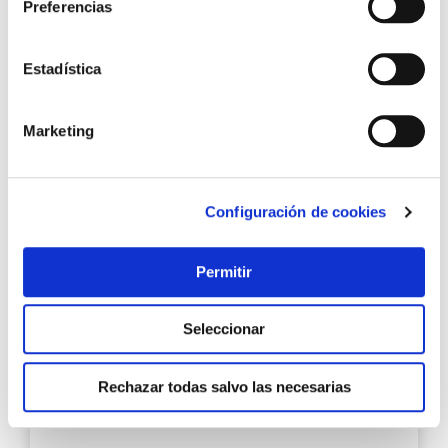
Preferencias
Estadística
10,85 €
Marketing
Añadir al carrito
Configuración de cookies
Agre
a
Permitir
los
favo
Seleccionar
Rechazar todas salvo las necesarias