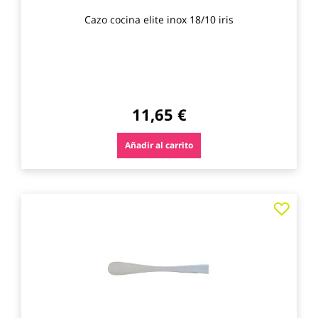
Cazo cocina elite inox 18/10 iris
11,65 €
Añadir al carrito
Agre
a
los
favo