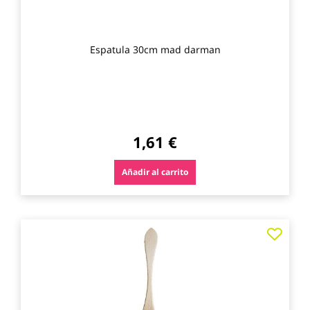
Espatula 30cm mad darman
1,61 €
Añadir al carrito
Agre
a
los
favo