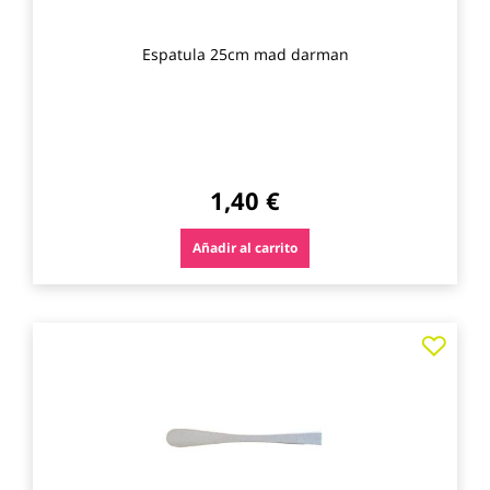
Espatula 25cm mad darman
1,40 €
Añadir al carrito
Agre
a
los
favo