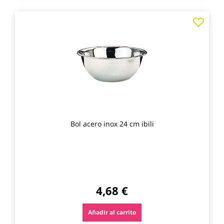
Agre
a
los
favo
Bol acero inox 24 cm ibili
4,68 €
Añadir al carrito