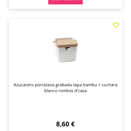
Agre
a
los
favo
Azucarero porcelana grabada tapa bambu + cuchara
blanco rombos d'casa
8,60 €