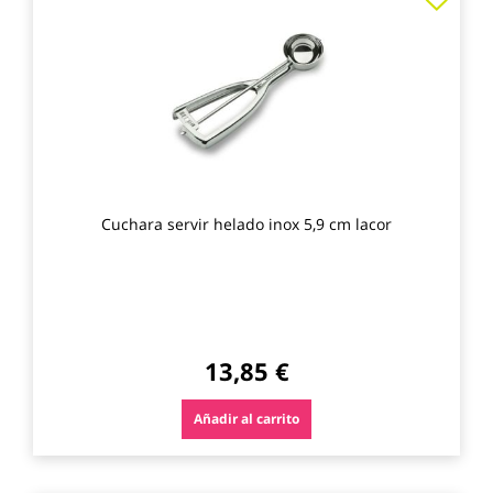
a
los
favo
Cuchara servir helado inox 5,9 cm lacor
13,85 €
Añadir al carrito