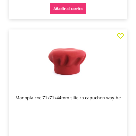
Añadir al carrito
Agre
a
los
favo
Manopla coc 71x71x44mm silic ro capuchon way-be