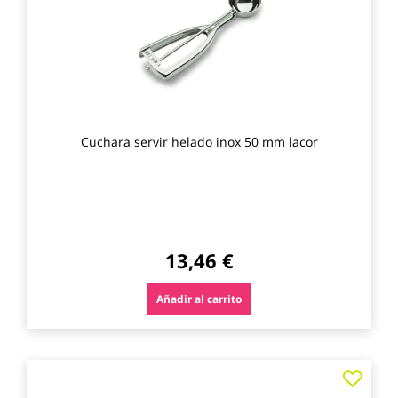
favo
Cuchara servir helado inox 50 mm lacor
13,46 €
Añadir al carrito
Agre
a