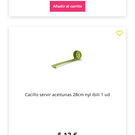
Añadir al carrito
Agre
a
los
favo
Cacillo servir aceitunas 28cm nyl ibili 1 ud
5,12 €