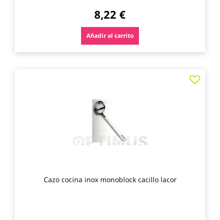
8,22 €
Añadir al carrito
Agre
a
los
favo
Cazo cocina inox monoblock cacillo lacor