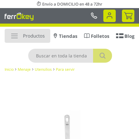
Ir
Envío a DOMICILIO en 48 a 72hr
al
Mi 
contenido
Productos
Tiendas
Folletos
Blog
Buscar
Inicio
Menaje
Utensilios
Para servir
Saltar
al
final
de
la
galería
de
imágenes