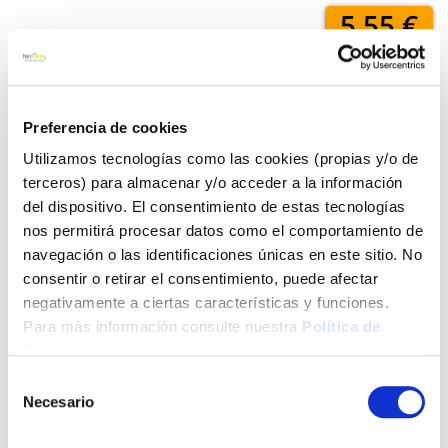
5,55 €
Añadir al carrito
Preferencia de cookies
Utilizamos tecnologías como las cookies (propias y/o de
terceros) para almacenar y/o acceder a la información
Click&Collect - Recogida gratis
Envío a domicilio:
del dispositivo. El consentimiento de estas tecnologías
en nuestras tiendas
5 días hábiles
nos permitirá procesar datos como el comportamiento de
navegación o las identificaciones únicas en este sitio. No
consentir o retirar el consentimiento, puede afectar
+ INFO
negativamente a ciertas características y funciones.
Para más información consulte nuestra
Política de
Cookies
.
LOCALIZA TU TIENDA MÁS CERCANA
Selección
Necesario
de
También te puede interesar
consentimiento