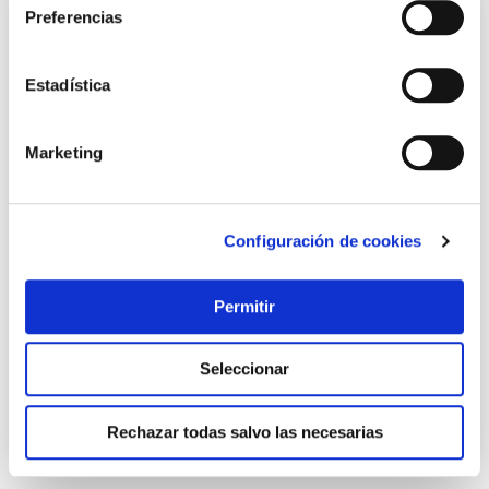
Preferencias
Estadística
Marketing
Configuración de cookies
TOP VENTAS
Jarra agua 2,0lt inox ibili
Permitir
Ibili
15,50 €
Seleccionar
Añadir al carrito
Rechazar todas salvo las necesarias