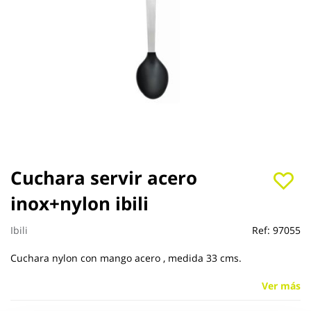
Saltar
Cuchara servir acero
al
inox+nylon ibili
comienzo
de
la
Ibili
Ref:
97055
galería
de
Cuchara nylon con mango acero , medida 33 cms.
imágenes
Ver más