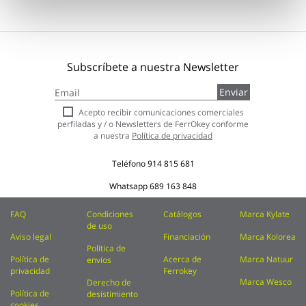
Subscríbete a nuestra Newsletter
Inscríbase
Enviar
a
nuestro
Acepto recibir comunicaciones comerciales
boletín
perfiladas y / o Newsletters de FerrOkey conforme
de
a nuestra
Política de privacidad
noticias:
Teléfono
914 815 681
Whatsapp
689 163 848
FAQ
Condiciones
Catálogos
Marca Kylate
de uso
Aviso legal
Financiación
Marca Kolorea
Política de
Política de
Acerca de
Marca Natuur
envíos
privacidad
Ferrokey
Marca Wesco
Derecho de
Política de
desistimiento
cookies