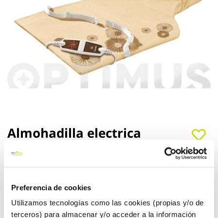
Saltar
Almohadilla electrica
al
cervical dorsal felpa 62 x 42
comienzo
de
cm beurer
la
galería
de
Beurer
Ref:
82115
Preferencia de cookies
imágenes
Utilizamos tecnologías como las cookies (propias y/o de
ALMOHADILLA ESPALDA Y NUCA BEURER. 62x42 100W. 3
terceros) para almacenar y/o acceder a la información
niveles. Lavabale a máquina 30ºC. Extrasuave, transpirable,