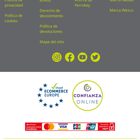
envíos
privacidad
Ferrokey
Marca Wesco
Derecho de
Política de
desistimiento
cookies
Política de
devoluciones
Mapa del sitio