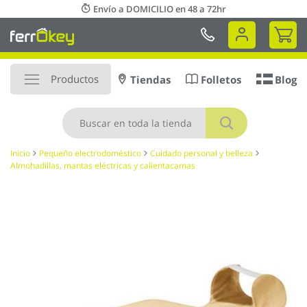
Ir
Envío a DOMICILIO en 48 a 72hr
al
Mi 
contenido
Productos
Tiendas
Folletos
Blog
Buscar
Inicio
Pequeño electrodoméstico
Cuidado personal y belleza
Almohadillas, mantas eléctricas y calientacamas
Saltar
al
final
de
la
galería
de
imágenes