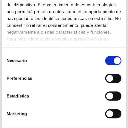
calentamiento rápido, fibra de felpa. Regulación electrónica
del dispositivo. El consentimiento de estas tecnologías
de la temperatura. Autoapagado a los 90'. Interruptor
nos permitirá procesar datos como el comportamiento de
extraíble.
navegación o las identificaciones únicas en este sitio. No
consentir o retirar el consentimiento, puede afectar
Ver más
negativamente a ciertas características y funciones.
Para más información consulte nuestra
Política de
49,36 €
Cookies
.
Selección
Necesario
de
Añadir al carrito
consentimiento
Preferencias
Click&Collect - Recogida gratis
Envío a domicilio:
Estadística
en nuestras tiendas
5 días hábiles
Marketing
+ INFO