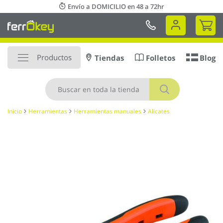
Ir
Envío a DOMICILIO en 48 a 72hr
al
Mi 
contenido
Productos
Tiendas
Folletos
Blog
Buscar
Inicio
Herramientas
Herramientas manuales
Alicates
Saltar
al
final
de
la
galería
de
imágenes