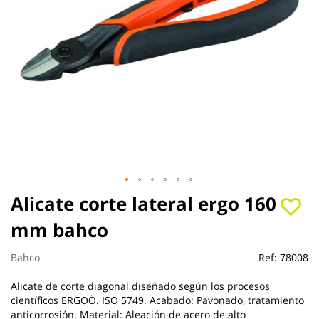
Saltar
Alicate corte lateral ergo 160
al
mm bahco
comienzo
de
la
Bahco
Ref:
78008
galería
de
Alicate de corte diagonal diseñado según los procesos
imágenes
científicos ERGOÖ. ISO 5749. Acabado: Pavonado, tratamiento
anticorrosión. Material: Aleación de acero de alto