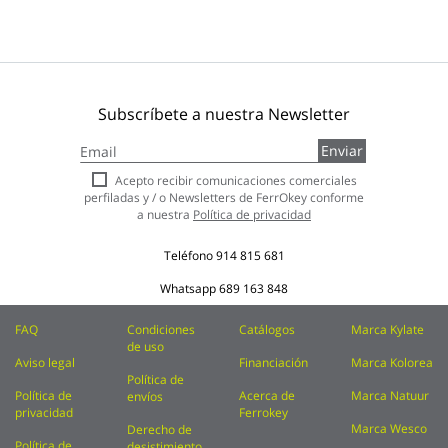
Subscríbete a nuestra Newsletter
Inscríbase
Enviar
a
nuestro
Acepto recibir comunicaciones comerciales
boletín
perfiladas y / o Newsletters de FerrOkey conforme
de
a nuestra
Política de privacidad
noticias:
Teléfono
914 815 681
Whatsapp
689 163 848
FAQ
Condiciones
Catálogos
Marca Kylate
de uso
Aviso legal
Financiación
Marca Kolorea
Política de
Política de
Acerca de
Marca Natuur
envíos
privacidad
Ferrokey
Marca Wesco
Derecho de
Política de
desistimiento