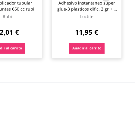
aplicador tubular
Adhesivo instantaneo super
untas 650 cc rubi
glue-3 plasticos dific. 2 gr + 4
ml loctite
Rubi
Loctite
2,01 €
11,95 €
ir al carrito
Añadir al carrito