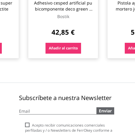
 super
Adhesivo cesped artificial pu
Pistola 
ctite
bicomponente deco green 6
mortero j
kg verde bostik
Bostik
42,85 €
5
Añadir al carrito
Añad
Subscríbete a nuestra Newsletter
Inscríbase
Enviar
a
nuestro
boletín
Acepto recibir comunicaciones comerciales
de
perfiladas y / o Newsletters de FerrOkey conforme a
noticias: