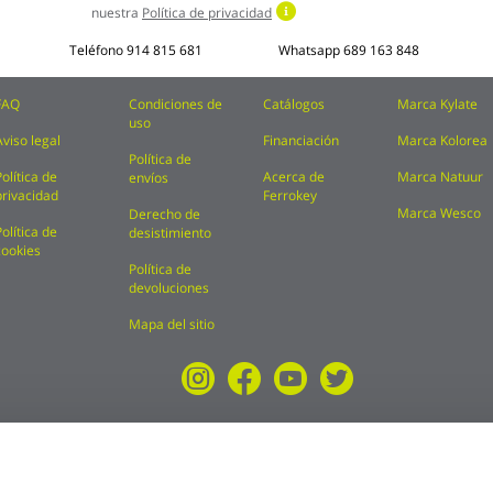
nuestra
Política de privacidad
Teléfono
914 815 681
Whatsapp
689 163 848
FAQ
Condiciones de
Catálogos
Marca Kylate
uso
Aviso legal
Financiación
Marca Kolorea
Política de
Política de
Acerca de
Marca Natuur
envíos
privacidad
Ferrokey
Marca Wesco
Derecho de
Política de
desistimiento
cookies
Política de
devoluciones
Mapa del sitio