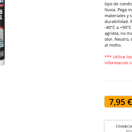
tipo de condi
lluvia. Pega 
materiales y 
durabilidad. 
-40°C a +90°C
agrieta, no m
olor. Neutro, 
al moho.
*** Utilice lo
informacion s
7,95 
Click&Col
en 