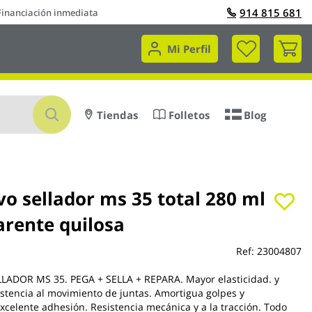
914 815 681
Financiación inmediata
Mi 
Mi Perfil
Buscar
Tiendas
Folletos
Blog
o sellador ms 35 total 280 ml
arente quilosa
Ref:
23004807
LADOR MS 35. PEGA + SELLA + REPARA. Mayor elasticidad. y
istencia al movimiento de juntas. Amortigua golpes y
Excelente adhesión. Resistencia mecánica y a la tracción. Todo