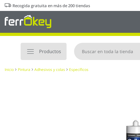
Ir
Recogida gratuita en más de 200 tiendas
al
contenido
Productos
Inicio
Pintura
Adhesivos y colas
Específicos
Saltar
al
final
de
la
galería
de
imágenes