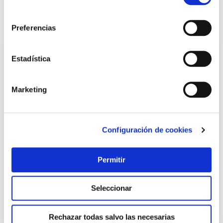
LOCALIZA TU TIENDA MÁS CERCANA
consentimiento
También te puede interesar
Preferencias
Estadística
Marketing
Configuración de cookies
Kit sierra a bateria +tijera+pertiga 2 baterias altuna
Permitir
Altuna
Seleccionar
192,40 €
Rechazar todas salvo las necesarias