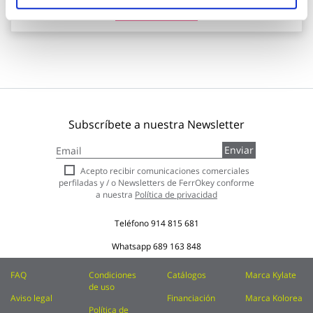
Añadir al carrito
Subscríbete a nuestra Newsletter
Inscríbase
Enviar
a
nuestro
Acepto recibir comunicaciones comerciales
boletín
perfiladas y / o Newsletters de FerrOkey conforme
de
a nuestra
Política de privacidad
noticias:
Teléfono
914 815 681
Whatsapp
689 163 848
FAQ
Condiciones
Catálogos
Marca Kylate
de uso
Aviso legal
Financiación
Marca Kolorea
Política de