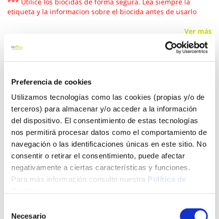
*** Utilice los biocidas de forma segura. Lea siempre la
etiqueta y la informacion sobre el biocida antes de usarlo
Ver más
21,40 €
Preferencia de cookies
Añadir al carrito
Utilizamos tecnologías como las cookies (propias y/o de
terceros) para almacenar y/o acceder a la información
del dispositivo. El consentimiento de estas tecnologías
nos permitirá procesar datos como el comportamiento de
Click&Collect - Recogida gratis
Envío a domicilio:
navegación o las identificaciones únicas en este sitio. No
en nuestras tiendas
5 días hábiles
consentir o retirar el consentimiento, puede afectar
negativamente a ciertas características y funciones.
Para más información consulte nuestra
Política de
+ INFO
Cookies
.
Selección
Necesario
de