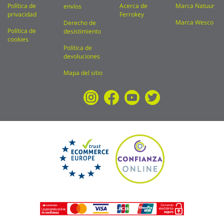
Política de
Acerca de
Marca Natuur
envíos
privacidad
Ferrokey
Marca Wesco
Derecho de
Política de
desistimiento
cookies
Política de
devoluciones
Mapa del sitio