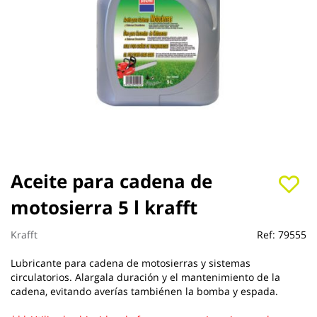
Saltar
Aceite para cadena de
al
motosierra 5 l krafft
comienzo
de
la
Krafft
Ref:
79555
galería
de
Lubricante para cadena de motosierras y sistemas
imágenes
circulatorios. Alargala duración y el mantenimiento de la
cadena, evitando averías tambiénen la bomba y espada.