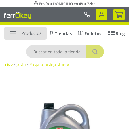
Ir
Envío a DOMICILIO en 48 a 72hr
al
Mi 
contenido
Productos
Tiendas
Folletos
Blog
Buscar
Inicio
Jardin
Maquinaria de jardinería
Saltar
al
final
de
la
galería
de
imágenes