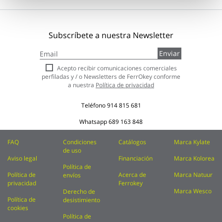
Subscríbete a nuestra Newsletter
Inscríbase
Enviar
a
nuestro
Acepto recibir comunicaciones comerciales
boletín
perfiladas y / o Newsletters de FerrOkey conforme
de
a nuestra
Política de privacidad
noticias:
Teléfono
914 815 681
Whatsapp
689 163 848
FAQ
Condiciones
Catálogos
Marca Kylate
de uso
Aviso legal
Financiación
Marca Kolorea
Política de
Política de
Acerca de
Marca Natuur
envíos
privacidad
Ferrokey
Marca Wesco
Derecho de
Política de
desistimiento
cookies
Política de