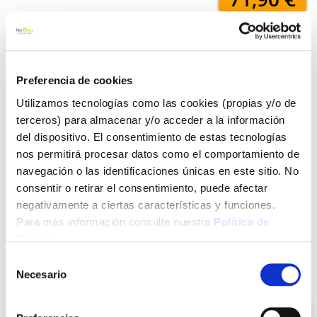
Añadir al carrito
Preferencia de cookies
Utilizamos tecnologías como las cookies (propias y/o de
Click&Collect - Recogida gratis
Envío a domicilio:
terceros) para almacenar y/o acceder a la información
en nuestras tiendas
5 días hábiles
del dispositivo. El consentimiento de estas tecnologías
nos permitirá procesar datos como el comportamiento de
navegación o las identificaciones únicas en este sitio. No
+ INFO
consentir o retirar el consentimiento, puede afectar
negativamente a ciertas características y funciones.
Para más información consulte nuestra
Política de
LOCALIZA TU TIENDA MÁS CERCANA
Cookies
.
Selección
Necesario
También te puede interesar
de
consentimiento