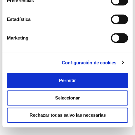
Preferencias
Estadística
Marketing
Kit sierra a bateria +tijera+pertiga 2 baterias altuna
Configuración de cookies
Altuna
Permitir
199,00 €
Seleccionar
Añadir al carrito
Rechazar todas salvo las necesarias