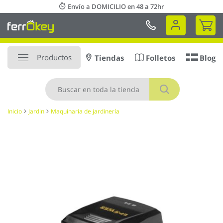
Ir
Envío a DOMICILIO en 48 a 72hr
al
Mi 
contenido
Productos
Tiendas
Folletos
Blog
Buscar
Inicio
Jardin
Maquinaria de jardinería
Saltar
al
final
de
la
galería
de
imágenes