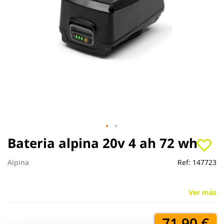
Saltar
Bateria alpina 20v 4 ah 72 wh
al
comienzo
Alpina
Ref:
147723
de
la
galería
Ver más
de
imágenes
71,90 €