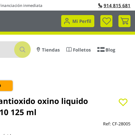
914 815 681
Financiación inmediata
Mi 
Mi Perfil
Buscar
Tiendas
Folletos
Blog
O
antioxido oxino liquido
10 125 ml
Ref:
CF-28005