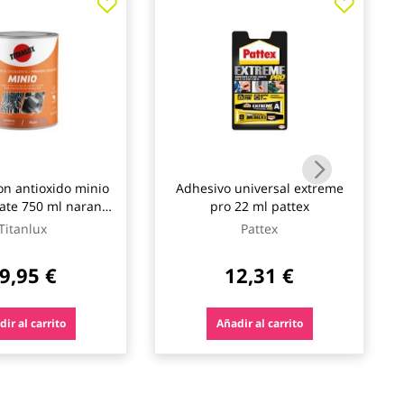
n antioxido minio
Adhesivo universal extreme
mate 750 ml naranja
pro 22 ml pattex
titanlux
Titanlux
Pattex
9,95 €
12,31 €
ir al carrito
Añadir al carrito