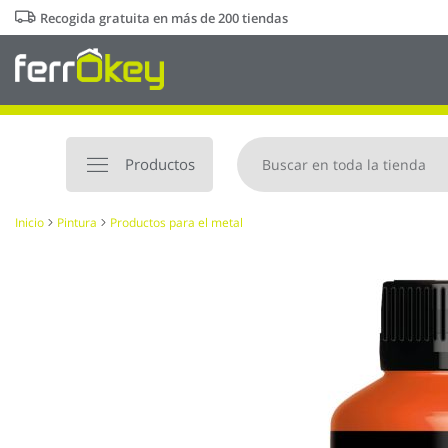
Ir
Recogida gratuita en más de 200 tiendas
al
contenido
Productos
Inicio
Pintura
Productos para el metal
Saltar
al
final
de
la
galería
de
imágenes