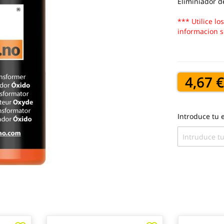
Eliminiador d
*** Utilice lo
informacion s
4,67 
Introduce tu e