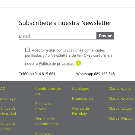
Subscríbete a nuestra Newsletter
Inscríbase
Enviar
a
nuestro
boletín
Acepto recibir comunicaciones comerciales
de
perfiladas y / o Newsletters de FerrOkey conforme a
noticias:
nuestra
Política de privacidad
Teléfono
914 815 681
Whatsapp
689 163 848
FAQ
Condiciones de
Catálogos
Marca Kylate
uso
Aviso legal
Financiación
Marca Kolorea
Política de
Política de
Acerca de
Marca Natuur
envíos
privacidad
Ferrokey
Marca Wesco
Derecho de
Política de
desistimiento
cookies
Política de