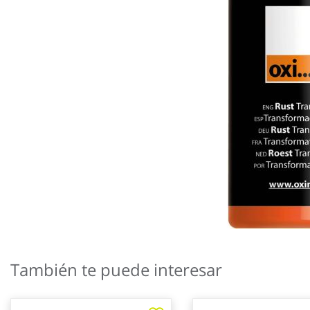
Saltar
al
También te puede interesar
comienzo
de
la