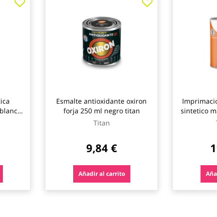
ica
Esmalte antioxidante oxiron
Imprimacio
 blanco
forja 250 ml negro titan
sintetico 
Titan
9,84 €
1
Añadir al carrito
Añad