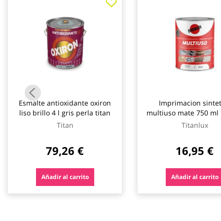
galería
de
imágenes
Esmalte antioxidante oxiron
Imprimacion sintet
liso brillo 4 l gris perla titan
multiuso mate 750 ml
titanlux
Titan
Titanlux
79,26 €
16,95 €
Añadir al carrito
Añadir al carrito