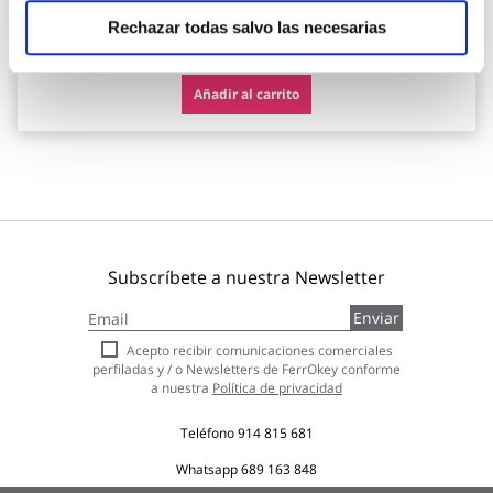
Rechazar todas salvo las necesarias
76,21 €
Añadir al carrito
Subscríbete a nuestra Newsletter
Inscríbase
Enviar
a
nuestro
Acepto recibir comunicaciones comerciales
boletín
perfiladas y / o Newsletters de FerrOkey conforme
de
a nuestra
Política de privacidad
noticias:
Teléfono
914 815 681
Whatsapp
689 163 848