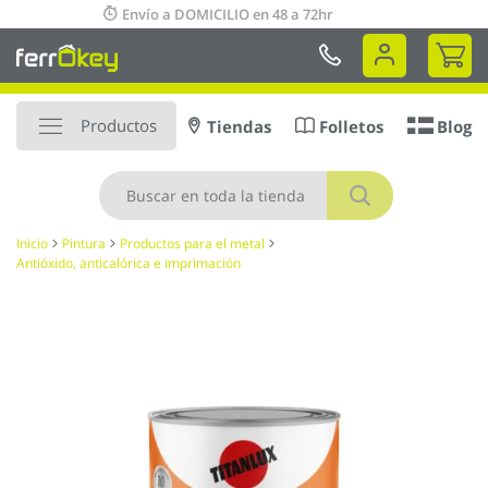
Ir
ío a DOMICILIO en 48 a 72hr
al
Mi 
contenido
Productos
Tiendas
Folletos
Blog
Buscar
Inicio
Pintura
Productos para el metal
Antióxido, anticalórica e imprimación
Saltar
al
final
de
la
galería
de
imágenes