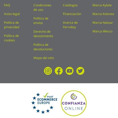
FAQ
Condiciones
Catálogos
Marca Kylate
de uso
Aviso legal
Financiación
Marca Kolorea
Política de
Política de
Acerca de
Marca Natuur
envíos
privacidad
Ferrokey
Marca Wesco
Derecho de
Política de
desistimiento
cookies
Política de
devoluciones
Mapa del sitio