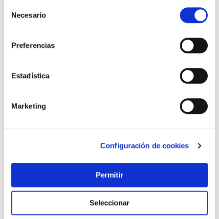
+ INFO
Selección
Necesario
de
consentimiento
LOCALIZA TU TIENDA MÁS CERCANA
Preferencias
También te puede interesar
Estadística
Marketing
Configuración de cookies
Permitir
Esmalte antioxidante oxiron liso brillo 4 l verde carruaje
titan
Seleccionar
Titan