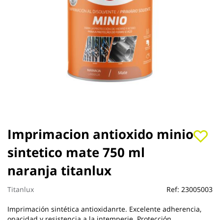
Saltar
Imprimacion antioxido minio
al
sintetico mate 750 ml
comienzo
de
naranja titanlux
la
galería
de
Titanlux
Ref:
23005003
imágenes
Imprimación sintética antioxidanrte. Excelente adherencia,
opacidad y resistencia a la intemperie. Protección