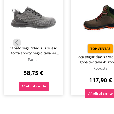
Zapato seguridad s3s sr esd
TOP VENTAS
forza sporty negro talla 44
Bota seguridad s3 src
panter
Panter
gore-tex talla 41 ro
Robusta
58,75 €
117,90 €
Añadir al carrito
Añadir al carrito