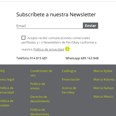
Subscríbete a nuestra Newsletter
Inscríbase
Enviar
a
nuestro
boletín
Acepto recibir comunicaciones comerciales
de
perfiladas y / o Newsletters de FerrOkey conforme a
noticias:
nuestra
Política de privacidad
Teléfono
914 815 681
Whatsapp
689 163 848
FAQ
Condiciones de
Catálogos
Marca Kylate
uso
Aviso legal
Financiación
Marca Kolorea
Política de
Política de
Acerca de
Marca Natuur
envíos
privacidad
Ferrokey
Marca Wesco
Derecho de
Política de
desistimiento
cookies
Política de
devoluciones