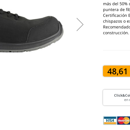
más del 50% d
puntera de fi
Certificación 
chispazos o e
Recomendado p
construcción.
48,61
Click&Col
en 