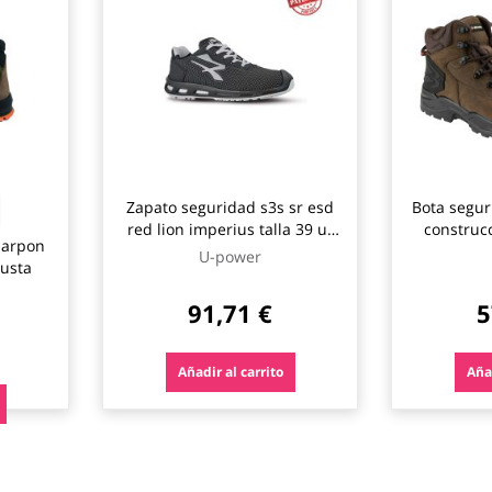
Zapato seguridad s3s sr esd
Bota seguri
red lion imperius talla 39 u-
construcc
 arpon
power
U-power
busta
91,71 €
5
Añadir al carrito
Añad