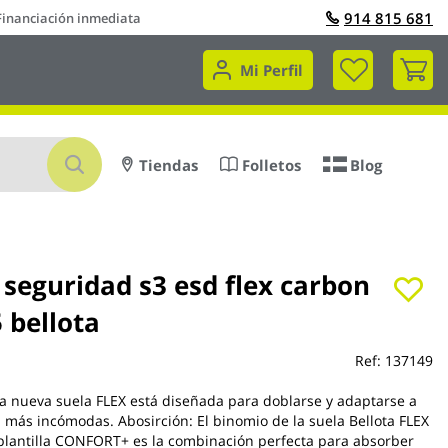
914 815 681
Financiación inmediata
Mi 
Mi Perfil
Buscar
Tiendas
Folletos
Blog
 seguridad s3 esd flex carbon
5 bellota
Ref:
137149
 La nueva suela FLEX está diseñada para doblarse y adaptarse a
s más incómodas. Abosirción: El binomio de la suela Bellota FLEX
plantilla CONFORT+ es la combinación perfecta para absorber