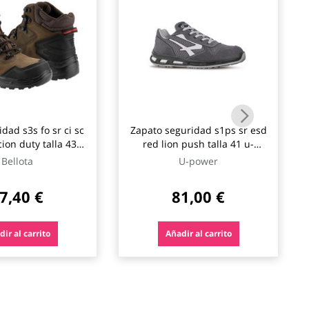
dad s3s fo sr ci sc
Zapato seguridad s1ps sr esd
ion duty talla 43
red lion push talla 41 u-
bellota
power
Bellota
U-power
7,40 €
81,00 €
ir al carrito
Añadir al carrito