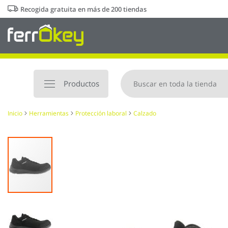
Ir
Recogida gratuita en más de 200 tiendas
al
contenido
Productos
Inicio
Herramientas
Protección laboral
Calzado
Saltar
al
final
de
la
galería
de
imágenes