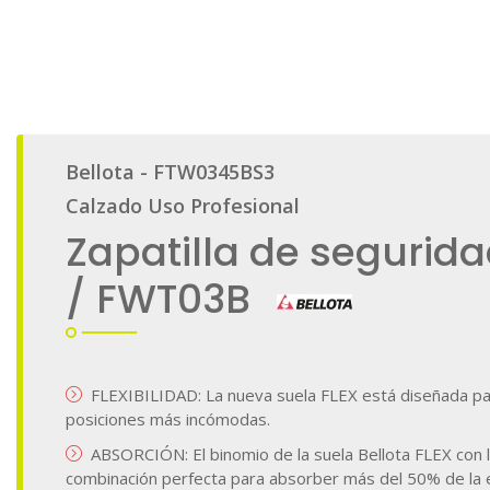
galería
de
imágenes