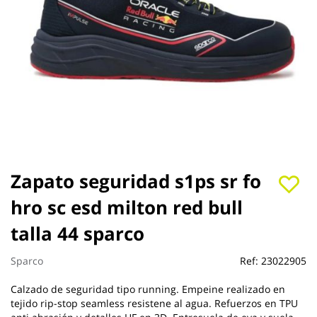
Saltar
Zapato seguridad s1ps sr fo
al
hro sc esd milton red bull
comienzo
de
talla 44 sparco
la
galería
de
Sparco
Ref:
23022905
imágenes
Calzado de seguridad tipo running. Empeine realizado en
tejido rip-stop seamless resistene al agua. Refuerzos en TPU