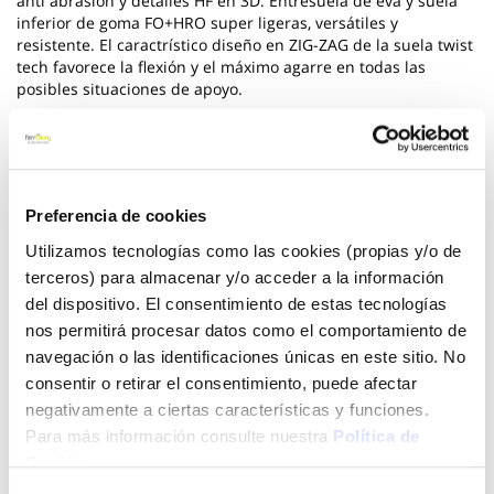
anti abrasión y detalles HF en 3D. Entresuela de eva y suela
inferior de goma FO+HRO super ligeras, versátiles y
resistente. El caractrístico diseño en ZIG-ZAG de la suela twist
tech favorece la flexión y el máximo agarre en todas las
posibles situaciones de apoyo.
Ver más
89,65 €
Preferencia de cookies
Utilizamos tecnologías como las cookies (propias y/o de
terceros) para almacenar y/o acceder a la información
Añadir al carrito
del dispositivo. El consentimiento de estas tecnologías
nos permitirá procesar datos como el comportamiento de
navegación o las identificaciones únicas en este sitio. No
consentir o retirar el consentimiento, puede afectar
Click&Collect - Recogida gratis
Envío a domicilio:
en nuestras tiendas
5 días hábiles
negativamente a ciertas características y funciones.
Para más información consulte nuestra
Política de
Cookies
.
+ INFO