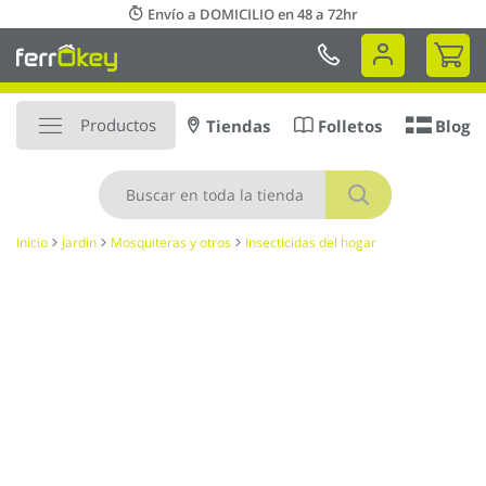
Ir
Envío a DOMICILIO en 48 a 72hr
al
Mi 
contenido
Productos
Tiendas
Folletos
Blog
Buscar
Inicio
Jardin
Mosquiteras y otros
Insecticidas del hogar
Saltar
al
final
de
la
galería
de
imágenes