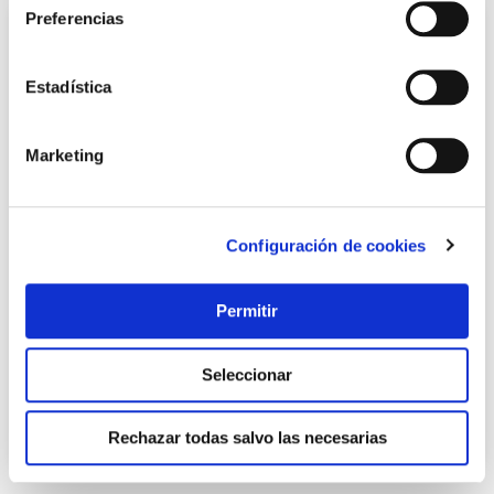
Preferencias
Estadística
Marketing
Configuración de cookies
PRECIO ESPECIAL
Insecticida mascotas rastreros 405cc 300ml zum
Permitir
Zum
- 16 %
8,30 €
Seleccionar
6,95 €
Rechazar todas salvo las necesarias
Añadir al carrito