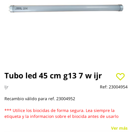
Saltar
Tubo led 45 cm g13 7 w ijr
al
comienzo
Ijr
Ref:
23004954
de
la
Recambio válido para ref. 23004952
galería
de
*** Utilice los biocidas de forma segura. Lea siempre la
imágenes
etiqueta y la informacion sobre el biocida antes de usarlo
Ver más