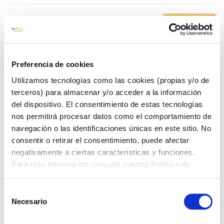
5,75 €
Añadir al carrito
Preferencia de cookies
Utilizamos tecnologías como las cookies (propias y/o de
terceros) para almacenar y/o acceder a la información
del dispositivo. El consentimiento de estas tecnologías
Click&Collect - Recogida gratis
Envío a domicilio:
en nuestras tiendas
5 días hábiles
nos permitirá procesar datos como el comportamiento de
navegación o las identificaciones únicas en este sitio. No
consentir o retirar el consentimiento, puede afectar
+ INFO
negativamente a ciertas características y funciones.
Para más información consulte nuestra
Política de
Cookies
.
LOCALIZA TU TIENDA MÁS CERCANA
Selección
Necesario
de
También te puede interesar
consentimiento