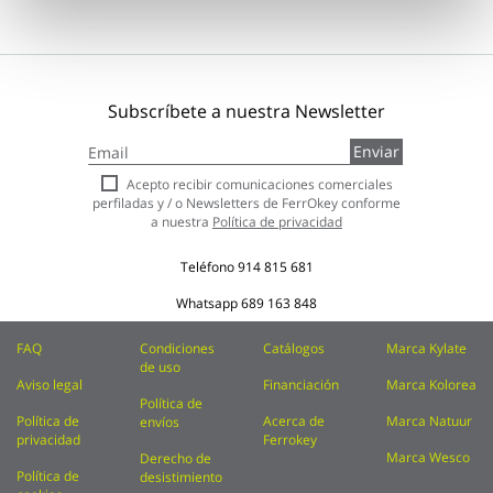
Subscríbete a nuestra Newsletter
Inscríbase
Enviar
a
nuestro
Acepto recibir comunicaciones comerciales
boletín
perfiladas y / o Newsletters de FerrOkey conforme
de
a nuestra
Política de privacidad
noticias:
Teléfono
914 815 681
Whatsapp
689 163 848
FAQ
Condiciones
Catálogos
Marca Kylate
de uso
Aviso legal
Financiación
Marca Kolorea
Política de
Política de
Acerca de
Marca Natuur
envíos
privacidad
Ferrokey
Marca Wesco
Derecho de
Política de
desistimiento