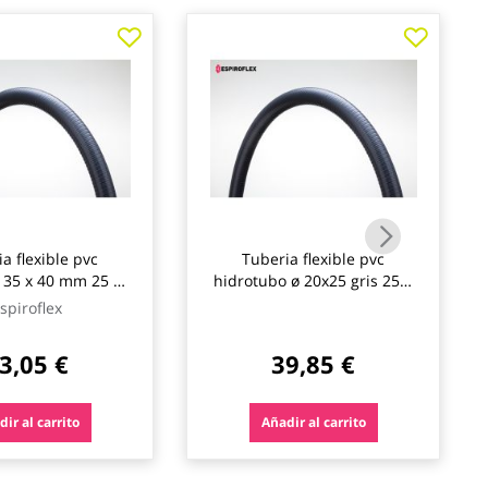
a flexible pvc
Tuberia flexible pvc
 35 x 40 mm 25 m
hidrotubo ø 20x25 gris 25m
spiroflex
espiroflex
spiroflex
3,05 €
39,85 €
ir al carrito
Añadir al carrito