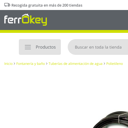
Ir
Recogida gratuita en más de 200 tiendas
al
contenido
Productos
Inicio
Fontanería y baño
Tuberías de alimentación de agua
Polietileno
Saltar
al
final
de
la
galería
de
imágenes