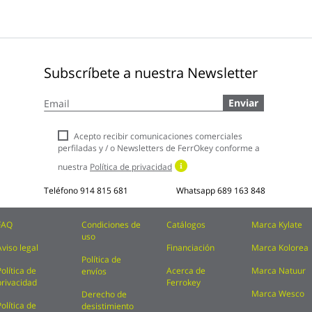
Subscríbete a nuestra Newsletter
Inscríbase
Enviar
a
nuestro
boletín
Acepto recibir comunicaciones comerciales
de
perfiladas y / o Newsletters de FerrOkey conforme a
noticias:
nuestra
Política de privacidad
Teléfono
914 815 681
Whatsapp
689 163 848
FAQ
Condiciones de
Catálogos
Marca Kylate
uso
Aviso legal
Financiación
Marca Kolorea
Política de
Política de
Acerca de
Marca Natuur
envíos
privacidad
Ferrokey
Marca Wesco
Derecho de
Política de
desistimiento