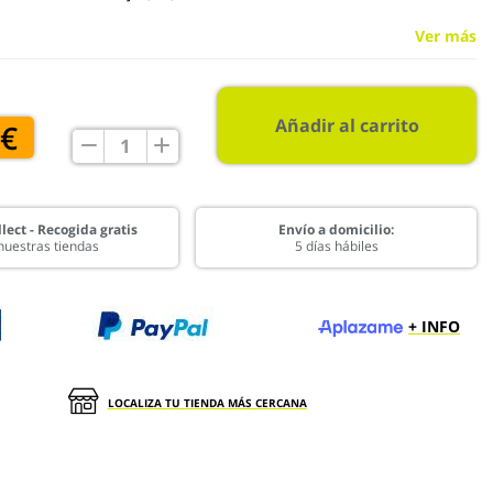
Ver más
Añadir al carrito
 €
lect - Recogida gratis
Envío a domicilio:
nuestras tiendas
5 días hábiles
+ INFO
LOCALIZA TU TIENDA MÁS CERCANA