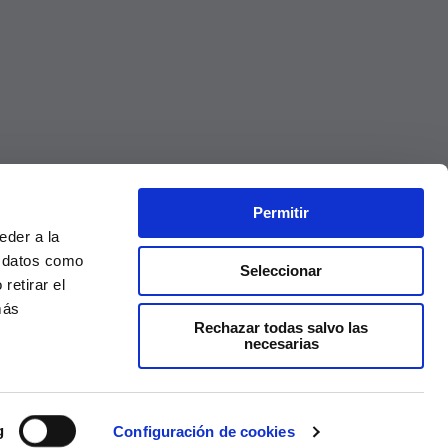
Permitir
eder a la
r datos como
Seleccionar
retirar el
más
Rechazar todas salvo las
necesarias
Precios válidos solo en la web, no en tienda
g
Configuración de cookies