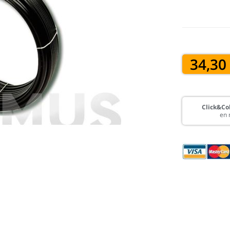
34,30
Click&Col
en 