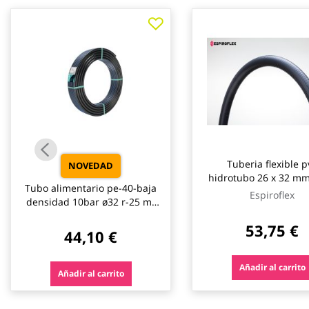
galería
de
imágenes
Tuberia flexible p
NOVEDAD
hidrotubo 26 x 32 m
Tubo alimentario pe-40-baja
espiroflex
Espiroflex
densidad 10bar ø32 r-25 mt
caudal
53,75 €
44,10 €
Añadir al carrito
Añadir al carrito