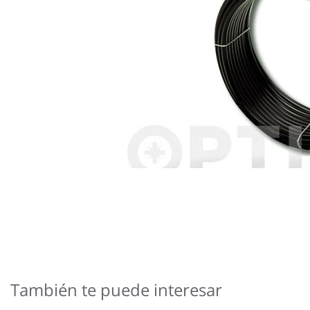
Saltar
al
comienzo
También te puede interesar
de
la