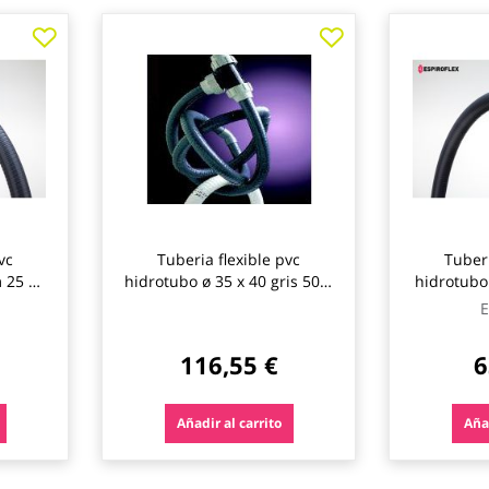
vc
Tuberia flexible pvc
Tuberi
m 25 m
hidrotubo ø 35 x 40 gris 50m
hidrotubo
espiroflex
e
E
116,55 €
6
Añadir al carrito
Añad