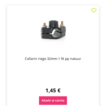
Agre
a
los
favo
Collarin riego 32mm-1 fit pp natuur
1,45 €
Añadir al carrito