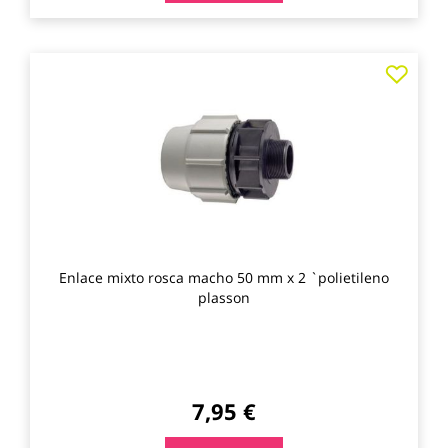
Agre
a
los
favo
Enlace mixto rosca macho 50 mm x 2 `polietileno
plasson
7,95 €