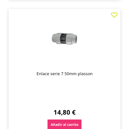
Agre
a
los
favo
Enlace serie 7 50mm plasson
14,80 €
Añadir al carrito