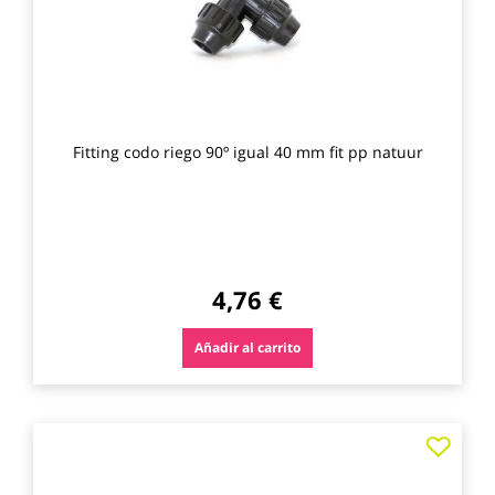
Fitting codo riego 90º igual 40 mm fit pp natuur
4,76 €
Añadir al carrito
Agre
a
los