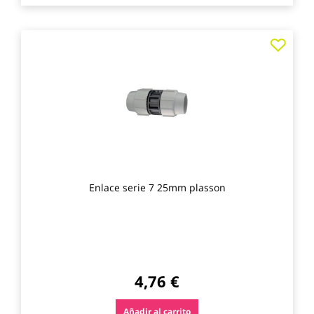
Agre
a
los
favo
Enlace serie 7 25mm plasson
4,76 €
Añadir al carrito