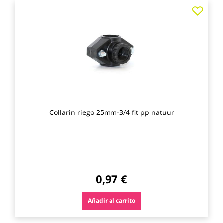
Agre
a
los
favo
Collarin riego 25mm-3/4 fit pp natuur
0,97 €
Añadir al carrito