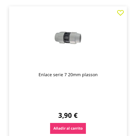
Agre
a
los
favo
Enlace serie 7 20mm plasson
3,90 €
Añadir al carrito