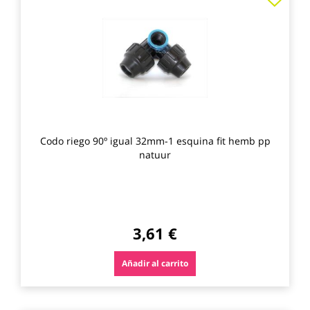
a
los
favo
Codo riego 90º igual 32mm-1 esquina fit hemb pp
natuur
3,61 €
Añadir al carrito