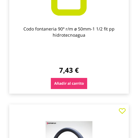
Codo fontaneria 90º r/m ø 50mm-1 1/2 fit pp
hidrotecnoagua
7,43 €
Añadir al carrito
Agre
a
los
favo