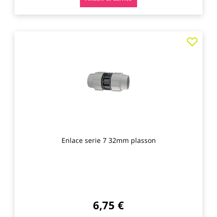
Agre
a
los
favo
Enlace serie 7 32mm plasson
6,75 €