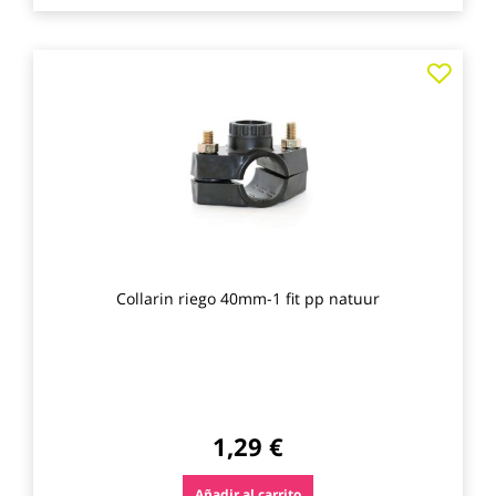
Agre
a
los
favo
Collarin riego 40mm-1 fit pp natuur
1,29 €
Añadir al carrito