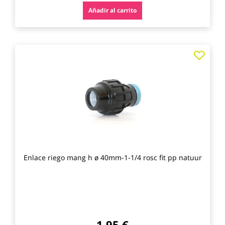
Añadir al carrito
Agre
a
los
favo
Enlace riego mang h ø 40mm-1-1/4 rosc fit pp natuur
1,95 €