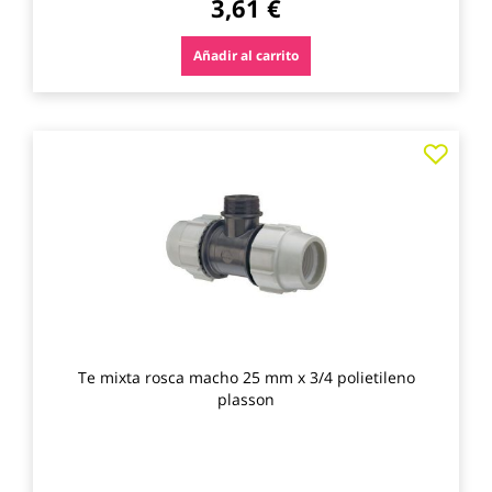
3,61 €
Añadir al carrito
Agre
a
los
favo
Te mixta rosca macho 25 mm x 3/4 polietileno
plasson