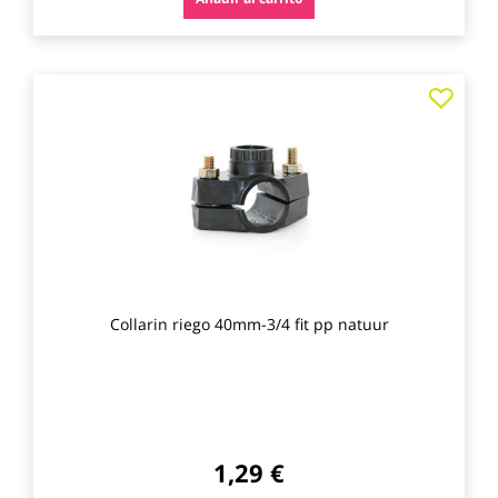
Agre
a
los
favo
Collarin riego 40mm-3/4 fit pp natuur
1,29 €