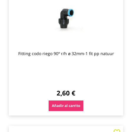
los
favo
Fitting codo riego 90º r/h ø 32mm-1 fit pp natuur
2,60 €
Añadir al carrito
Agre