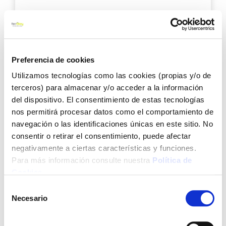
15,85 €
Preferencia de cookies
Añadir al carrito
Utilizamos tecnologías como las cookies (propias y/o de
terceros) para almacenar y/o acceder a la información
del dispositivo. El consentimiento de estas tecnologías
Agre
nos permitirá procesar datos como el comportamiento de
a
navegación o las identificaciones únicas en este sitio. No
los
consentir o retirar el consentimiento, puede afectar
favo
negativamente a ciertas características y funciones.
Para más información consulte nuestra
Política de
Cookies
.
Selección
Necesario
de
consentimiento
Difusor micro riego negro/verde final neg/ver natuur