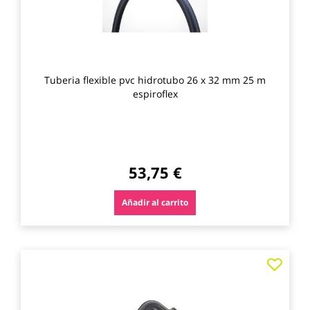
Tuberia flexible pvc hidrotubo 26 x 32 mm 25 m
espiroflex
53,75 €
Añadir al carrito
Agre
a
los
favo