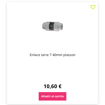
Agre
a
los
favo
Enlace serie 7 40mm plasson
10,60 €
Añadir al carrito