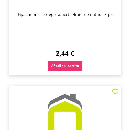
Fijacion micro riego soporte 4mm ne natuur 5 pz
2,44 €
Añadir al carrito
Agre
a
los
favo