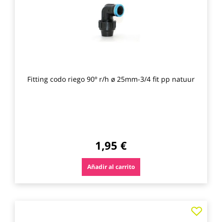
favo
Fitting codo riego 90º r/h ø 25mm-3/4 fit pp natuur
1,95 €
Añadir al carrito
Agre
a