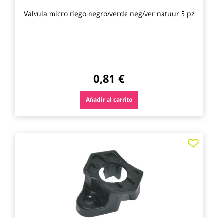
Valvula micro riego negro/verde neg/ver natuur 5 pz
0,81 €
Añadir al carrito
Agre
a
los
favo