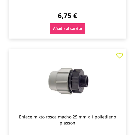
6,75 €
Añadir al carrito
Agre
a
los
favo
Enlace mixto rosca macho 25 mm x 1 polietileno
plasson