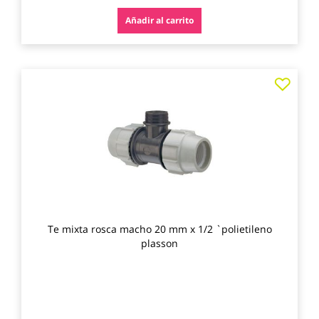
Añadir al carrito
Agre
a
los
favo
Te mixta rosca macho 20 mm x 1/2 `polietileno
plasson