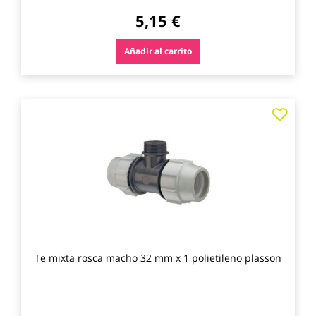
5,15 €
Añadir al carrito
Agre
a
los
favo
Te mixta rosca macho 32 mm x 1 polietileno plasson