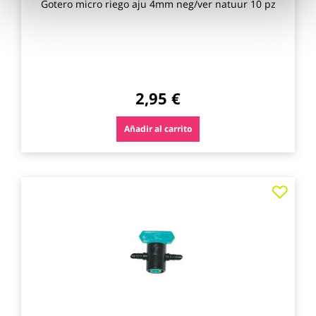
Gotero micro riego aju 4mm neg/ver natuur 10 pz
2,95 €
Añadir al carrito
Agre
a
los
favo