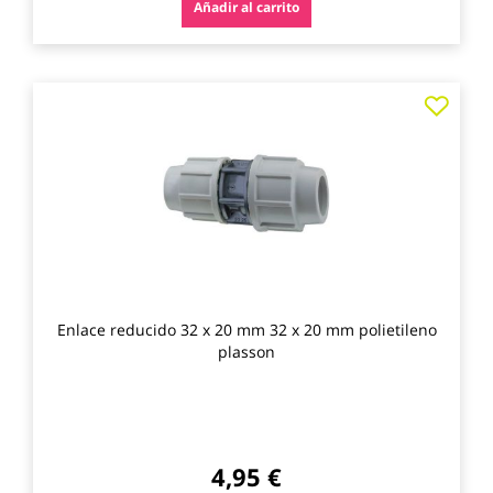
Añadir al carrito
Agre
a
los
favo
Enlace reducido 32 x 20 mm 32 x 20 mm polietileno
plasson
4,95 €