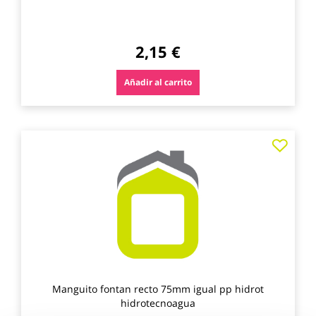
2,15 €
Añadir al carrito
Agre
a
los
favo
Manguito fontan recto 75mm igual pp hidrot
hidrotecnoagua