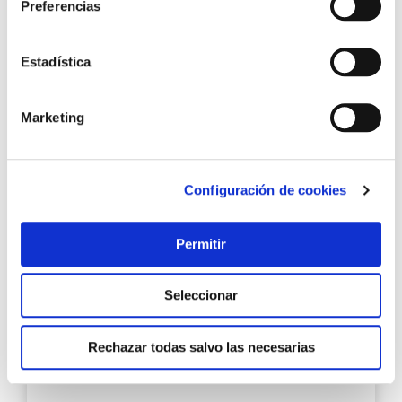
10 pz
Preferencias
Estadística
2,60 €
Marketing
Añadir al carrito
Configuración de cookies
Agre
a
Permitir
los
favo
Seleccionar
Rechazar todas salvo las necesarias