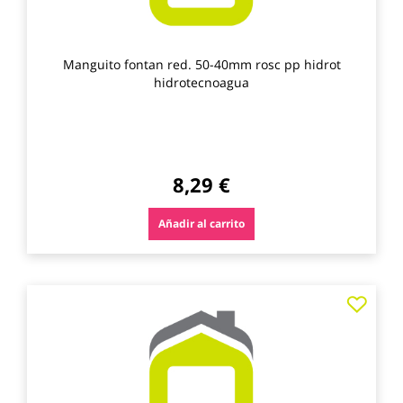
Manguito fontan red. 50-40mm rosc pp hidrot
hidrotecnoagua
8,29 €
Añadir al carrito
Agre
a
los
favo