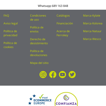
Whatsapp
689 163 848
FAQ
Condiciones
Catálogos
Marca Kylate
de uso
Aviso legal
Financiación
Marca Kolorea
Política de
Política de
Acerca de
Marca Natuur
envíos
privacidad
Ferrokey
Marca Wesco
Derecho de
Política de
desistimiento
cookies
Política de
devoluciones
Mapa del sitio