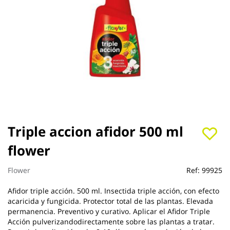
Saltar
Triple accion afidor 500 ml
al
flower
comienzo
de
la
Flower
Ref:
99925
galería
de
Afidor triple acción. 500 ml. Insectida triple acción, con efecto
imágenes
acaricida y fungicida. Protector total de las plantas. Elevada
permanencia. Preventivo y curativo. Aplicar el Afidor Triple
Acción pulverizandodirectamente sobre las plantas a tratar.