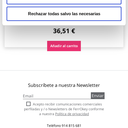
Pie parasol resina rellenable c/ruedas ø 33-50 mm
antracita import
Rechazar todas salvo las necesarias
Import
36,51 €
Añadir al carrito
Subscríbete a nuestra Newsletter
Inscríbase
Enviar
a
nuestro
Acepto recibir comunicaciones comerciales
boletín
perfiladas y / o Newsletters de FerrOkey conforme
de
a nuestra
Política de privacidad
noticias:
Teléfono
914 815 681