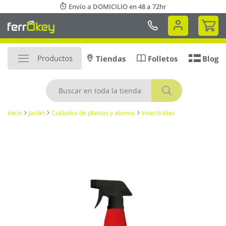
Ir
Envío a DOMICILIO en 48 a 72hr
al
Mi 
contenido
Productos
Tiendas
Folletos
Blog
Buscar
Inicio
Jardin
Cuidados de plantas y abonos
Insecticidas
Saltar
al
final
de
la
galería
de
imágenes