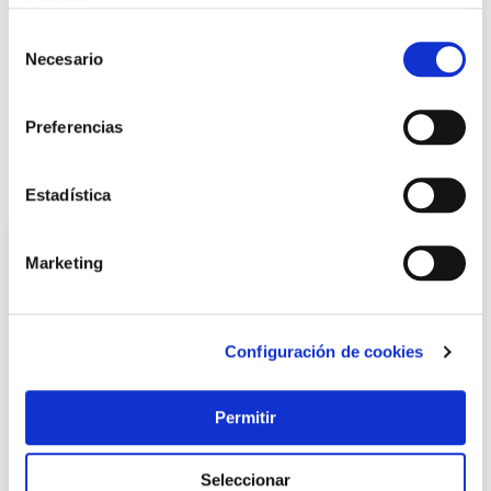
Cookies
.
Selección
+ INFO
Necesario
de
consentimiento
Preferencias
LOCALIZA TU TIENDA MÁS CERCANA
También te puede interesar
Estadística
Marketing
Configuración de cookies
Permitir
TOP VENTAS
Seleccionar