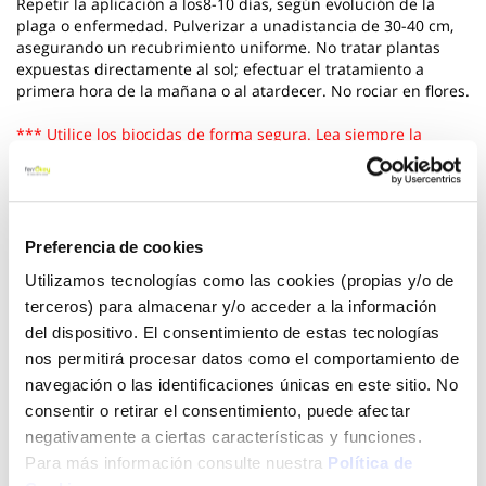
Repetir la aplicación a los8-10 días, según evolución de la
plaga o enfermedad. Pulverizar a unadistancia de 30-40 cm,
asegurando un recubrimiento uniforme. No tratar plantas
expuestas directamente al sol; efectuar el tratamiento a
primera hora de la mañana o al atardecer. No rociar en flores.
*** Utilice los biocidas de forma segura. Lea siempre la
etiqueta y la informacion sobre el biocida antes de usarlo
Ver más
Preferencia de cookies
8,86 €
Utilizamos tecnologías como las cookies (propias y/o de
terceros) para almacenar y/o acceder a la información
del dispositivo. El consentimiento de estas tecnologías
Añadir al carrito
nos permitirá procesar datos como el comportamiento de
navegación o las identificaciones únicas en este sitio. No
consentir o retirar el consentimiento, puede afectar
negativamente a ciertas características y funciones.
Click&Collect - Recogida gratis
Envío a domicilio:
Para más información consulte nuestra
Política de
en nuestras tiendas
5 días hábiles