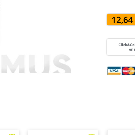
12,64
Click&Col
en 