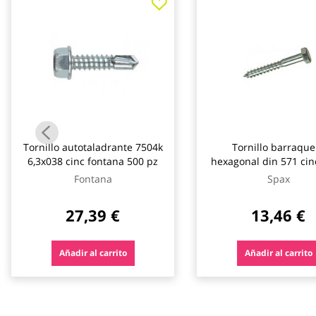
galería
de
imágenes
Tornillo autotaladrante 7504k
Tornillo barraque
6,3x038 cinc fontana 500 pz
hexagonal din 571 cin
x 60 mm 200 uds s
Fontana
Spax
27,39 €
13,46 €
Añadir al carrito
Añadir al carrito