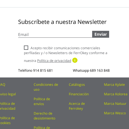
Subscríbete a nuestra Newsletter
Inscríbase
Enviar
a
nuestro
boletín
Acepto recibir comunicaciones comerciales
de
perfiladas y / o Newsletters de FerrOkey conforme a
noticias:
nuestra
Política de privacidad
Teléfono
914 815 681
Whatsapp
689 163 848
FAQ
Condiciones de
Catálogos
Marca Kylate
uso
Aviso legal
Financiación
Marca Kolorea
Política de
Política de
Acerca de
Marca Natuur
envíos
privacidad
Ferrokey
Marca Wesco
Derecho de
Política de
desistimiento
cookies
Política de