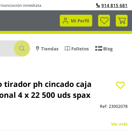
914 815 681
Financiación inmediata
Mi 
Mi Perfil
Buscar
Tiendas
Folletos
Blog
o tirador ph cincado caja
onal 4 x 22 500 uds spax
Ref:
23002078
Ver más