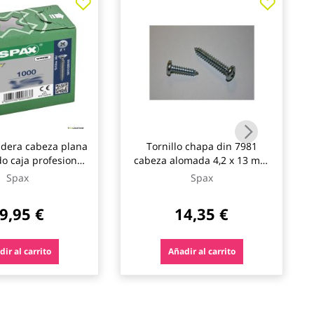
adera cabeza plana
Tornillo chapa din 7981
do caja profesional
cabeza alomada 4,2 x 13 mm
(19) 1000 uds spax
1000 uds spax
Spax
Spax
9,95 €
14,35 €
ir al carrito
Añadir al carrito