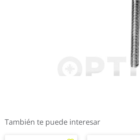
Saltar
al
También te puede interesar
comienzo
de
la