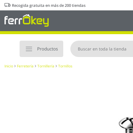
Ir
Recogida gratuita en más de 200 tiendas
al
contenido
Productos
Inicio
Ferretería
Tornillería
Tornillos
Saltar
al
final
de
la
galería
de
imágenes