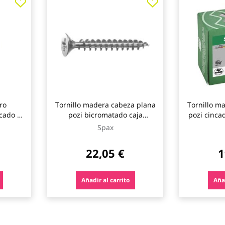
ro
Tornillo madera cabeza plana
Tornillo m
cado 7
pozi bicromatado caja
pozi cinca
pax
profesional 4 x 45 (20) 500
3,5 x 12 
Spax
uds spax
22,05 €
1
Añadir al carrito
Añad