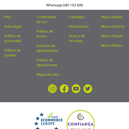
Whatsapp
689 163 848
FAQ
Condiciones
Catálogos
Marca Kylate
de uso
Aviso legal
Financiación
Marca Kolorea
Política de
Política de
Acerca de
Marca Natuur
envíos
privacidad
Ferrokey
Marca Wesco
Derecho de
Política de
desistimiento
cookies
Política de
devoluciones
Mapa del sitio