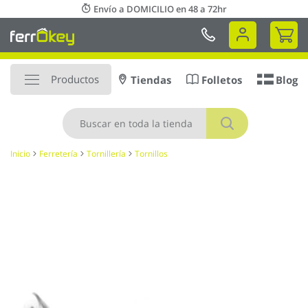
Ir
Envío a DOMICILIO en 48 a 72hr
al
Mi 
contenido
Productos
Tiendas
Folletos
Blog
Buscar
Inicio
Ferretería
Tornillería
Tornillos
Saltar
al
final
de
la
galería
de
imágenes