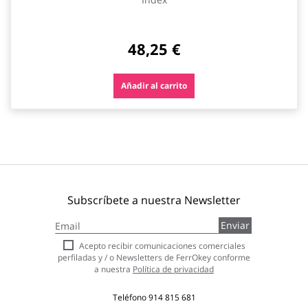
48,25 €
Añadir al carrito
Subscríbete a nuestra Newsletter
Inscríbase
Enviar
a
nuestro
Acepto recibir comunicaciones comerciales
boletín
perfiladas y / o Newsletters de FerrOkey conforme
de
a nuestra
Política de privacidad
noticias:
Teléfono
914 815 681