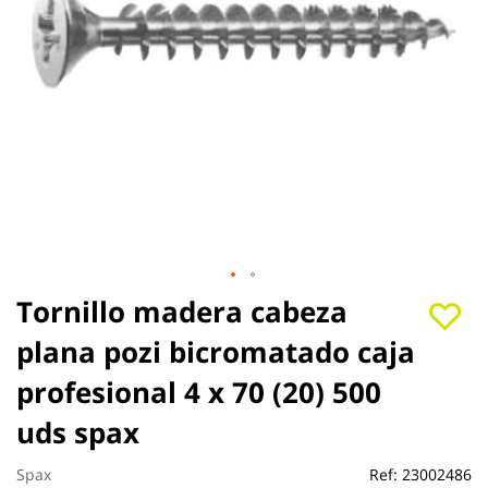
Saltar
Tornillo madera cabeza
al
plana pozi bicromatado caja
comienzo
de
profesional 4 x 70 (20) 500
la
galería
uds spax
de
imágenes
Spax
Ref:
23002486