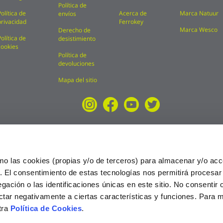
Política de
Política de
Acerca de
Marca Natuur
envíos
privacidad
Ferrokey
Marca Wesco
Derecho de
Política de
desistimiento
cookies
Política de
devoluciones
Mapa del sitio
mo las cookies (propias y/o de terceros) para almacenar y/o acc
o. El consentimiento de estas tecnologías nos permitirá procesa
ción o las identificaciones únicas en este sitio. No consentir o 
ctar negativamente a ciertas características y funciones. Para 
tra
Política de Cookies
.