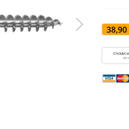
38,90
Click&Col
en 