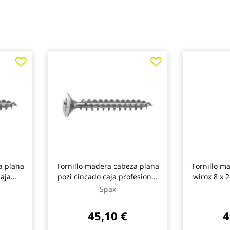
a plana
Tornillo madera cabeza plana
Tornillo m
aja
pozi cincado caja profesional
wirox 8 x 
1) 1000
4,5 x 30 (21) 1000 uds spax
Spax
45,10 €
4