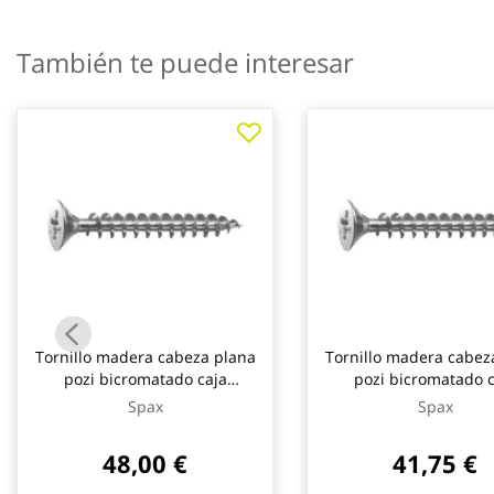
También te puede interesar
Tornillo madera cabeza plana
Tornillo madera cabez
pozi bicromatado caja
pozi bicromatado c
profesional 4 x 70 (20) 500
profesional 4,5 x 30 (2
Spax
Spax
uds spax
uds spax
48,00 €
41,75 €