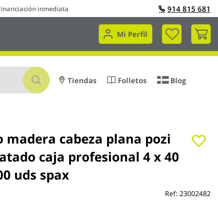
914 815 681
Financiación inmediata
Mi 
Mi Perfil
Buscar
Tiendas
Folletos
Blog
lo madera cabeza plana pozi
tado caja profesional 4 x 40
00 uds spax
Ref:
23002482