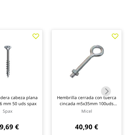
adera cabeza plana
Hembrilla cerrada con tuerca
26 mm 50 uds spax
cincada m5x35mm 100uds
micel
Spax
Micel
9,69 €
40,90 €