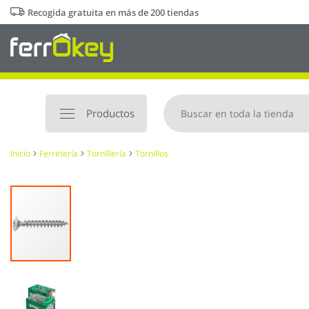
Ir
Recogida gratuita en más de 200 tiendas
al
contenido
Productos
Inicio
Ferretería
Tornillería
Tornillos
Saltar
al
final
de
la
galería
de
imágenes