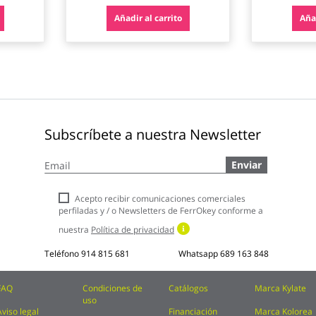
Añadir al carrito
Añad
Subscríbete a nuestra Newsletter
Inscríbase
Enviar
a
nuestro
boletín
Acepto recibir comunicaciones comerciales
de
perfiladas y / o Newsletters de FerrOkey conforme a
noticias:
nuestra
Política de privacidad
Teléfono
914 815 681
Whatsapp
689 163 848
FAQ
Condiciones de
Catálogos
Marca Kylate
uso
Aviso legal
Financiación
Marca Kolorea