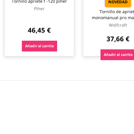
Tornillo apriete f -120 piher
NOVEDAD
Piher
Tornillo de aprie
monomanual pro ma
mm wolfcraft
Wolfcraft
46,45 €
37,66 €
Añadir al carrito
Añadir al carrito