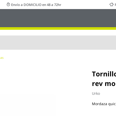
Envío a DOMICILIO en 48 a 72hr
zas
Tornil
rev mor
Urko
Mordaza quick