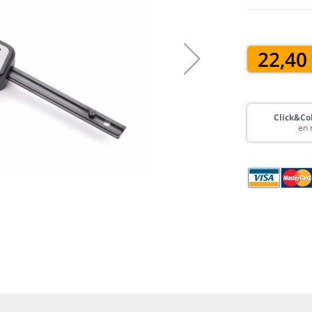
22,40
Click&Col
en 