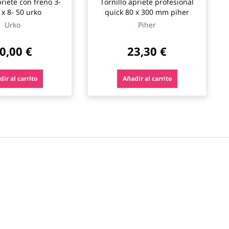
priete con freno 3-
Tornillo apriete profesional
 x 8- 50 urko
quick 80 x 300 mm piher
Urko
Piher
0,00 €
23,30 €
ir al carrito
Añadir al carrito