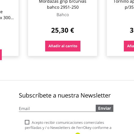
Mordazas grip b/curvas
Tornillo a
bahco 2951-250
p/35
te
Bahco
x 300
25,30 €
3
Añadir al carrito
Añad
Subscríbete a nuestra Newsletter
Inscríbase
Enviar
a
nuestro
boletín
Acepto recibir comunicaciones comerciales
de
perfiladas y / o Newsletters de FerrOkey conforme a
noticias: