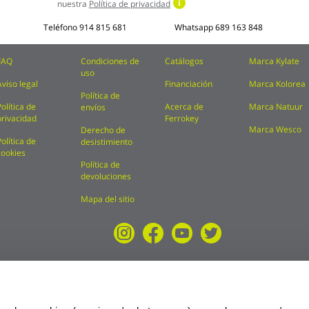
nuestra
Política de privacidad
Teléfono
914 815 681
Whatsapp
689 163 848
FAQ
Condiciones de
Catálogos
Marca Kylate
uso
Aviso legal
Financiación
Marca Kolorea
Política de
Política de
Acerca de
Marca Natuur
envíos
privacidad
Ferrokey
Marca Wesco
Derecho de
Política de
desistimiento
cookies
Política de
devoluciones
Mapa del sitio