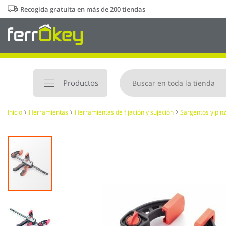
Ir
Recogida gratuita en más de 200 tiendas
al
contenido
Productos
Inicio
Herramientas
Herramientas de fijación y sujeción
Sargentos y pin
Saltar
al
final
de
la
galería
de
imágenes