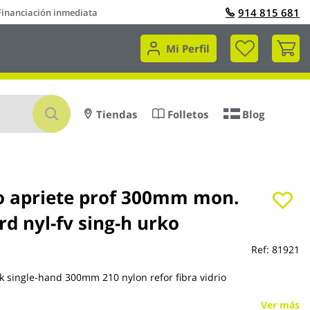
914 815 681
Financiación inmediata
Mi 
Mi Perfil
Buscar
Tiendas
Folletos
Blog
lo apriete prof 300mm mon.
d nyl-fv sing-h urko
Ref:
81921
 single-hand 300mm 210 nylon refor fibra vidrio
Ver más