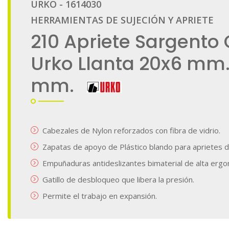
galería
de
imágenes