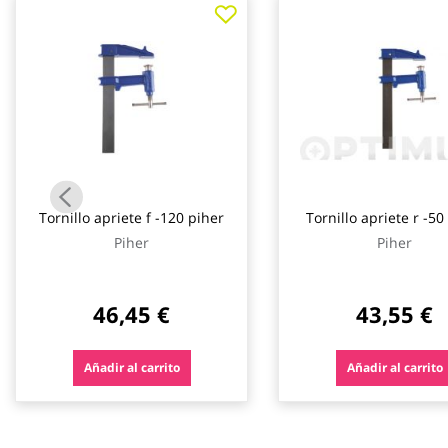
galería
de
imágenes
Tornillo apriete f -120 piher
Tornillo apriete r -50
Piher
Piher
46,45 €
43,55 €
Añadir al carrito
Añadir al carrito