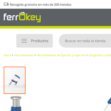
Ir
Recogida gratuita en más de 200 tiendas
al
contenido
Productos
Inicio
Herramientas
Herramientas de fijación y sujeción
Sargentos y pin
Saltar
al
final
de
la
galería
de
imágenes