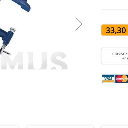
33,30
Click&Col
en 