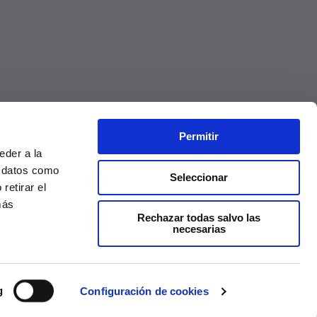
Permitir
eder a la
r datos como
Seleccionar
retirar el
más
Rechazar todas salvo las
necesarias
Precios válidos solo en la web, no en tienda
g
Configuración de cookies