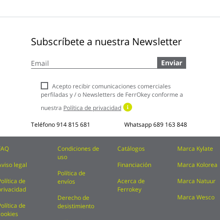
Subscríbete a nuestra Newsletter
Inscríbase
Enviar
a
nuestro
boletín
Acepto recibir comunicaciones comerciales
de
perfiladas y / o Newsletters de FerrOkey conforme a
noticias:
nuestra
Política de privacidad
Teléfono
914 815 681
Whatsapp
689 163 848
FAQ
Condiciones de
Catálogos
Marca Kylate
uso
Aviso legal
Financiación
Marca Kolorea
Política de
Política de
Acerca de
Marca Natuur
envíos
privacidad
Ferrokey
Marca Wesco
Derecho de
Política de
desistimiento
cookies