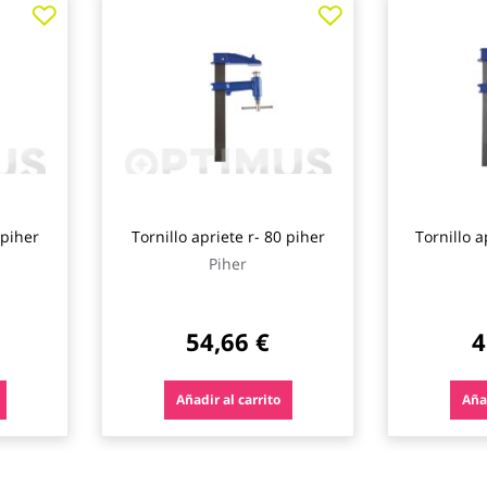
 piher
Tornillo apriete r- 80 piher
Tornillo a
Piher
54,66 €
4
Añadir al carrito
Añad