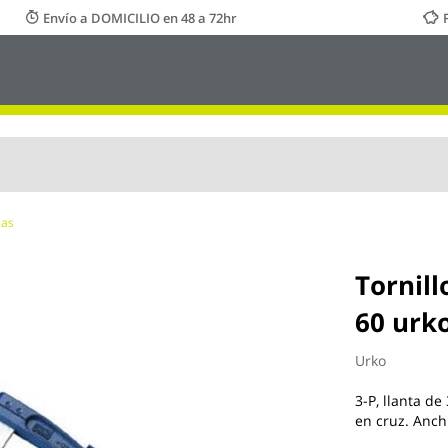
Envío a DOMICILIO en 48 a 72hr
zas
Tornill
60 urk
Urko
3-P, llanta d
en cruz. Anc