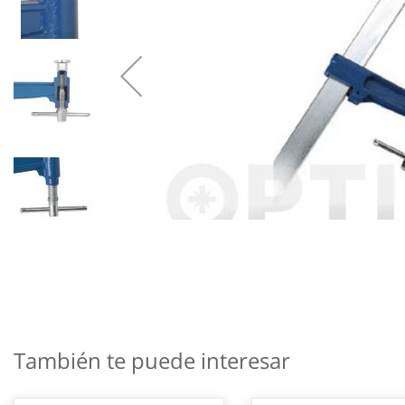
Saltar
al
También te puede interesar
comienzo
de
la