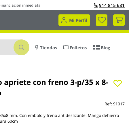
914 815 681
Financiación inmediata
Mi 
Mi Perfil
Buscar
Tiendas
Folletos
Blog
o apriete con freno 3-p/35 x 8-
o
Ref:
91017
e 35x8 mm. Con émbolo y freno antideslizante. Mango dehierro
hura 60cm