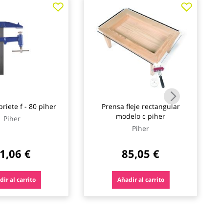
priete f - 80 piher
Prensa fleje rectangular
modelo c piher
Piher
Piher
1,06 €
85,05 €
ir al carrito
Añadir al carrito