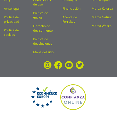
de uso
Aviso legal
Financiación
Marca Kolorea
Política de
Política de
Acerca de
Marca Natuur
envíos
privacidad
Ferrokey
Marca Wesco
Derecho de
Política de
desistimiento
cookies
Política de
devoluciones
Mapa del sitio