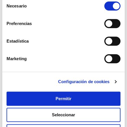
Selección
Necesario
de
LOCALIZA TU TIENDA MÁS CERCANA
consentimiento
Preferencias
También te puede interesar
Estadística
Marketing
Configuración de cookies
Permitir
Tornillo apriete f -120 piher
Piher
Seleccionar