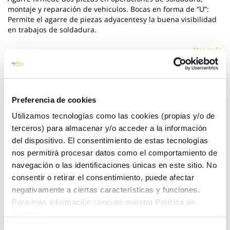
montaje y reparación de vehiculos. Bocas en forma de “U”:
Permite el agarre de piezas adyacentesy la buena visibilidad
en trabajos de soldadura.
Ver más
23,75 €
Preferencia de cookies
Utilizamos tecnologías como las cookies (propias y/o de
Añadir al carrito
terceros) para almacenar y/o acceder a la información
del dispositivo. El consentimiento de estas tecnologías
nos permitirá procesar datos como el comportamiento de
navegación o las identificaciones únicas en este sitio. No
Click&Collect - Recogida gratis
Envío a domicilio:
en nuestras tiendas
5 días hábiles
consentir o retirar el consentimiento, puede afectar
negativamente a ciertas características y funciones.
Para más información consulte nuestra
Política de
+ INFO
Cookies
.