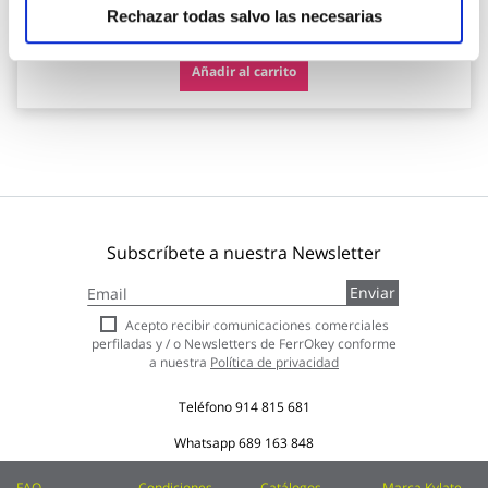
46,45 €
Rechazar todas salvo las necesarias
Añadir al carrito
Subscríbete a nuestra Newsletter
Inscríbase
Enviar
a
nuestro
Acepto recibir comunicaciones comerciales
boletín
perfiladas y / o Newsletters de FerrOkey conforme
de
a nuestra
Política de privacidad
noticias:
Teléfono
914 815 681
Whatsapp
689 163 848
FAQ
Condiciones
Catálogos
Marca Kylate