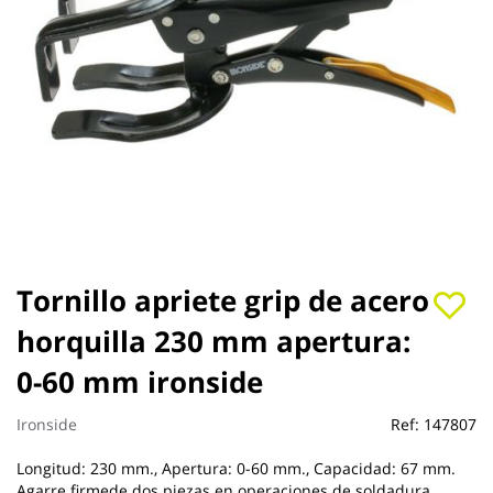
Saltar
Tornillo apriete grip de acero
al
horquilla 230 mm apertura:
comienzo
de
0-60 mm ironside
la
galería
de
Ironside
Ref:
147807
imágenes
Longitud: 230 mm., Apertura: 0-60 mm., Capacidad: 67 mm.
Agarre firmede dos piezas en operaciones de soldadura,