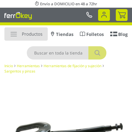
Ir
Envío a DOMICILIO en 48 a 72hr
al
Mi 
contenido
Productos
Tiendas
Folletos
Blog
Buscar
Inicio
Herramientas
Herramientas de fijación y sujeción
Sargentos y pinzas
Saltar
al
final
de
la
galería
de
imágenes