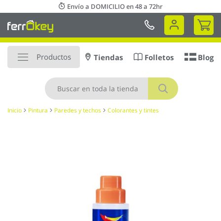
Ir
Envío a DOMICILIO en 48 a 72hr
al
Mi 
contenido
Productos
Tiendas
Folletos
Blog
Buscar
Inicio
Pintura
Paredes y techos
Colorantes y tintes
Saltar
al
final
de
la
galería
de
imágenes