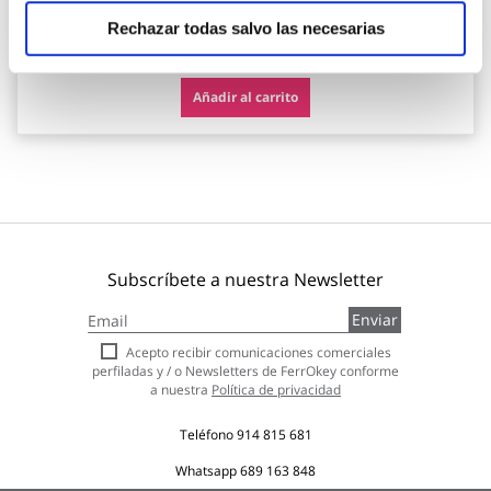
Rechazar todas salvo las necesarias
6,90 €
Añadir al carrito
Subscríbete a nuestra Newsletter
Inscríbase
Enviar
a
nuestro
Acepto recibir comunicaciones comerciales
boletín
perfiladas y / o Newsletters de FerrOkey conforme
de
a nuestra
Política de privacidad
noticias:
Teléfono
914 815 681
Whatsapp
689 163 848