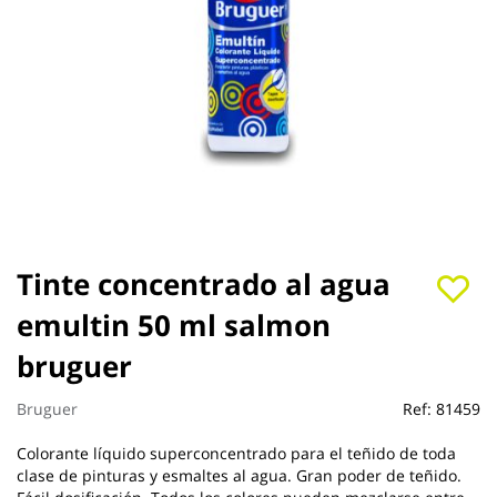
Saltar
Tinte concentrado al agua
al
emultin 50 ml salmon
comienzo
de
bruguer
la
galería
de
Bruguer
Ref:
81459
imágenes
Colorante líquido superconcentrado para el teñido de toda
clase de pinturas y esmaltes al agua. Gran poder de teñido.