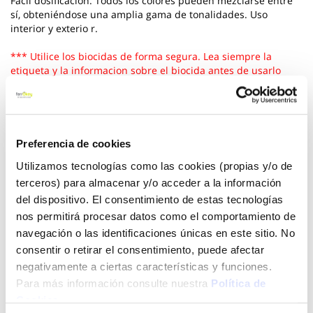
Fácil dosificación. Todos los colores pueden mezclarse entre
sí, obteniéndose una amplia gama de tonalidades. Uso
interior y exterio r.
*** Utilice los biocidas de forma segura. Lea siempre la
etiqueta y la informacion sobre el biocida antes de usarlo
Ver más
4,90 €
Preferencia de cookies
Utilizamos tecnologías como las cookies (propias y/o de
terceros) para almacenar y/o acceder a la información
Añadir al carrito
del dispositivo. El consentimiento de estas tecnologías
nos permitirá procesar datos como el comportamiento de
navegación o las identificaciones únicas en este sitio. No
consentir o retirar el consentimiento, puede afectar
Click&Collect - Recogida gratis
Envío a domicilio:
negativamente a ciertas características y funciones.
en nuestras tiendas
5 días hábiles
Para más información consulte nuestra
Política de
Cookies
.