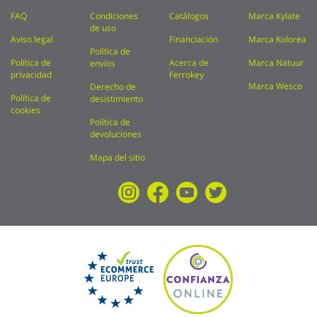
FAQ
Condiciones
Catálogos
Marca Kylate
de uso
Aviso legal
Financiación
Marca Kolorea
Política de
Política de
Acerca de
Marca Natuur
envíos
privacidad
Ferrokey
Marca Wesco
Derecho de
Política de
desistimiento
cookies
Política de
devoluciones
Mapa del sitio