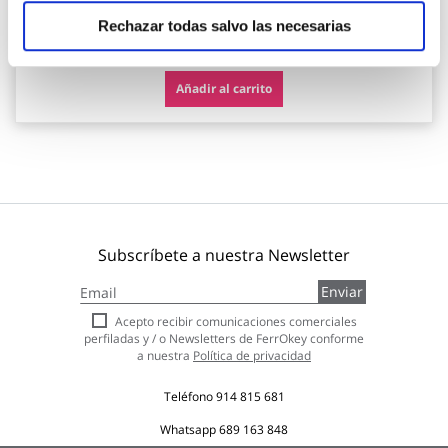
Rechazar todas salvo las necesarias
6,90 €
Añadir al carrito
Subscríbete a nuestra Newsletter
Inscríbase
Enviar
a
nuestro
Acepto recibir comunicaciones comerciales
boletín
perfiladas y / o Newsletters de FerrOkey conforme
de
a nuestra
Política de privacidad
noticias:
Teléfono
914 815 681
Whatsapp
689 163 848