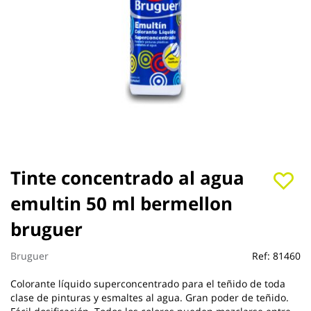
Saltar
Tinte concentrado al agua
al
emultin 50 ml bermellon
comienzo
de
bruguer
la
galería
de
Bruguer
Ref:
81460
imágenes
Colorante líquido superconcentrado para el teñido de toda
clase de pinturas y esmaltes al agua. Gran poder de teñido.