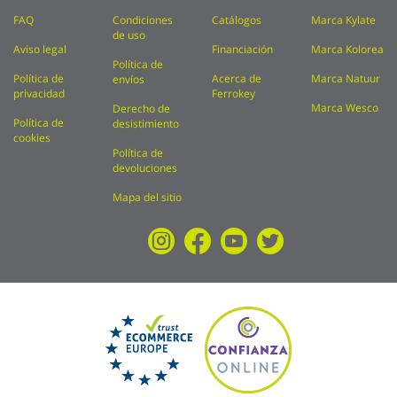
FAQ
Condiciones
Catálogos
Marca Kylate
de uso
Aviso legal
Financiación
Marca Kolorea
Política de
Política de
Acerca de
Marca Natuur
envíos
privacidad
Ferrokey
Marca Wesco
Derecho de
Política de
desistimiento
cookies
Política de
devoluciones
Mapa del sitio