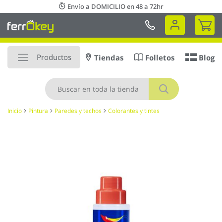
Ir
Envío a DOMICILIO en 48 a 72hr
al
Mi 
contenido
Productos
Tiendas
Folletos
Blog
Buscar
Inicio
Pintura
Paredes y techos
Colorantes y tintes
Saltar
al
final
de
la
galería
de
imágenes