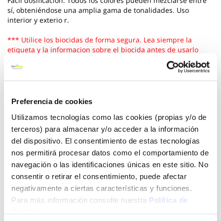
Fácil dosificación. Todos los colores pueden mezclarse entre
sí, obteniéndose una amplia gama de tonalidades. Uso
interior y exterio r.
*** Utilice los biocidas de forma segura. Lea siempre la
etiqueta y la informacion sobre el biocida antes de usarlo
Ver más
4,90 €
Preferencia de cookies
Utilizamos tecnologías como las cookies (propias y/o de
terceros) para almacenar y/o acceder a la información
Añadir al carrito
del dispositivo. El consentimiento de estas tecnologías
nos permitirá procesar datos como el comportamiento de
navegación o las identificaciones únicas en este sitio. No
consentir o retirar el consentimiento, puede afectar
Click&Collect - Recogida gratis
Envío a domicilio:
negativamente a ciertas características y funciones.
en nuestras tiendas
5 días hábiles
Para más información consulte nuestra
Política de
Cookies
.