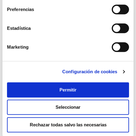
Preferencias
Estadística
Marketing
Configuración de cookies
Cincel electricista 8760-10x200 bahco
Bahco
Permitir
10,36 €
Seleccionar
Añadir al carrito
Rechazar todas salvo las necesarias