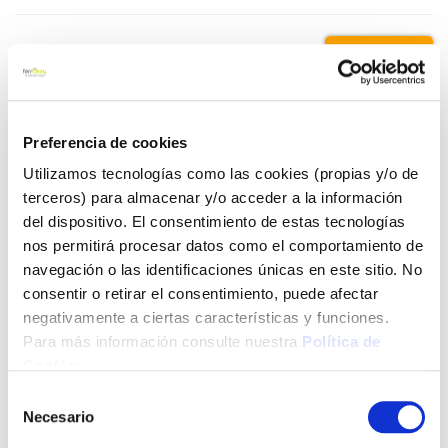
3,45 €
Añadir al carrito
Preferencia de cookies
Utilizamos tecnologías como las cookies (propias y/o de
terceros) para almacenar y/o acceder a la información
del dispositivo. El consentimiento de estas tecnologías
Click&Collect - Recogida gratis
Envío a domicilio:
en nuestras tiendas
5 días hábiles
nos permitirá procesar datos como el comportamiento de
navegación o las identificaciones únicas en este sitio. No
consentir o retirar el consentimiento, puede afectar
+ INFO
negativamente a ciertas características y funciones.
Para más información consulte nuestra
Política de
Cookies
.
LOCALIZA TU TIENDA MÁS CERCANA
Selección
Necesario
de
consentimiento
También te puede interesar