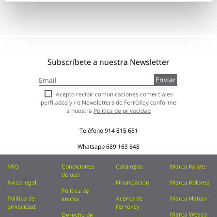
Subscríbete a nuestra Newsletter
Inscríbase
Enviar
a
nuestro
Acepto recibir comunicaciones comerciales
boletín
perfiladas y / o Newsletters de FerrOkey conforme
de
a nuestra
Política de privacidad
noticias:
Teléfono
914 815 681
Whatsapp
689 163 848
FAQ
Condiciones
Catálogos
Marca Kylate
de uso
Aviso legal
Financiación
Marca Kolorea
Política de
Política de
Acerca de
Marca Natuur
envíos
privacidad
Ferrokey
Marca Wesco
Derecho de