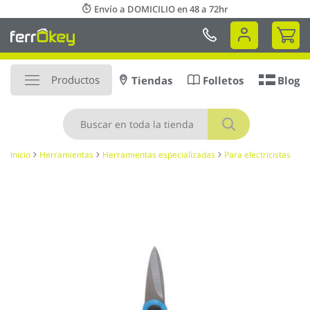
Ir
Envío a DOMICILIO en 48 a 72hr
al
Mi 
contenido
Productos
Tiendas
Folletos
Blog
Buscar
Inicio
Herramientas
Herramientas especializadas
Para electricistas
Saltar
al
final
de
la
galería
de
imágenes