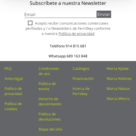
Subscríbete a nuestra Newsletter
Inscríbase
Enviar
a
nuestro
Acepto recibir comunicaciones comerciales
boletín
perfiladas y / o Newsletters de FerrOkey conforme
de
a nuestra
Política de privacidad
noticias:
Teléfono
914 815 681
Whatsapp
689 163 848
FAQ
Condiciones
Catálogos
Marca Kylate
de uso
Aviso legal
Financiación
Marca Kolorea
Política de
Política de
Acerca de
Marca Natuur
envíos
privacidad
Ferrokey
Marca Wesco
Derecho de
Política de
desistimiento
cookies
Política de
devoluciones
Mapa del sitio