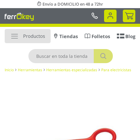
Ir
Envío a DOMICILIO en 48 a 72hr
al
Mi 
contenido
Productos
Tiendas
Folletos
Blog
Buscar
Inicio
Herramientas
Herramientas especializadas
Para electricistas
Saltar
al
final
de
la
galería
de
imágenes