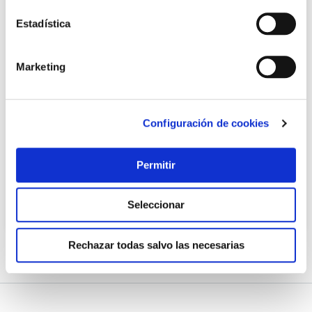
Estadística
Marketing
Multimetro digital precision categoria ii dt 9205 silver
electronics
Configuración de cookies
Silver electronics
16,46 €
Permitir
Añadir al carrito
Seleccionar
Rechazar todas salvo las necesarias