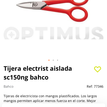
Saltar
Tijera electrist aislada
al
sc150ng bahco
comienzo
de
la
Bahco
Ref:
77346
galería
de
Tijeras de electricista con mangos plastificados. Los largos
imágenes
mangos permiten aplicar menos fuerza en el corte. Mejor
acceso a espacios reducidos. Longitud de corte 38 mm. L = 38