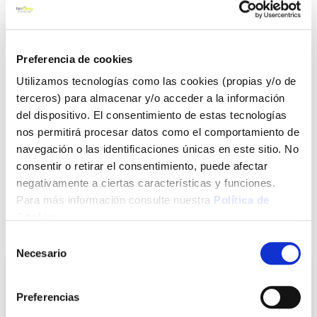
mm. A = 152 mm. 130 g.
Ver más
Preferencia de cookies
16,40 €
Utilizamos tecnologías como las cookies (propias y/o de
terceros) para almacenar y/o acceder a la información
del dispositivo. El consentimiento de estas tecnologías
Agotado
nos permitirá procesar datos como el comportamiento de
navegación o las identificaciones únicas en este sitio. No
Introduce tu e-mail y te avisaremos si el artículo vuelve a
estar disponible.
consentir o retirar el consentimiento, puede afectar
negativamente a ciertas características y funciones.
Avisarme
Para más información consulte nuestra
Política de
Cookies
.
También te puede interesar
Selección
Necesario
de
consentimiento
Preferencias