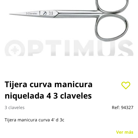
Saltar
Tijera curva manicura
al
niquelada 4 3 claveles
comienzo
de
la
3 claveles
Ref:
94327
galería
de
Tijera manicura curva 4' d 3c
imágenes
Ver más