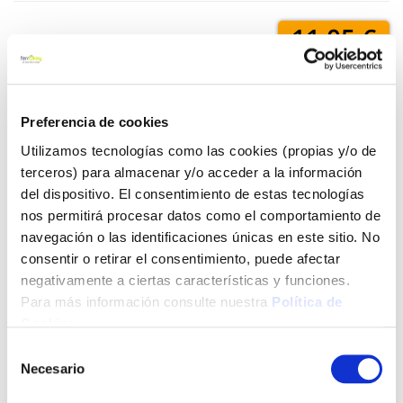
11,05 €
Añadir al carrito
Preferencia de cookies
Utilizamos tecnologías como las cookies (propias y/o de
terceros) para almacenar y/o acceder a la información
Click&Collect - Recogida gratis
Envío a domicilio:
del dispositivo. El consentimiento de estas tecnologías
en nuestras tiendas
5 días hábiles
nos permitirá procesar datos como el comportamiento de
navegación o las identificaciones únicas en este sitio. No
consentir o retirar el consentimiento, puede afectar
+ INFO
negativamente a ciertas características y funciones.
Para más información consulte nuestra
Política de
Cookies
.
LOCALIZA TU TIENDA MÁS CERCANA
Selección
Necesario
de
También te puede interesar
consentimiento