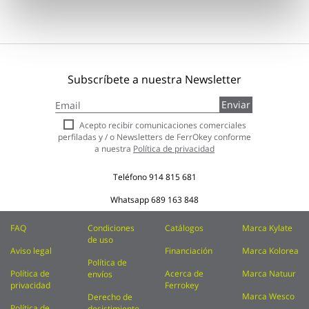
Subscríbete a nuestra Newsletter
Inscríbase
Enviar
a
nuestro
Acepto recibir comunicaciones comerciales
boletín
perfiladas y / o Newsletters de FerrOkey conforme
de
a nuestra
Política de privacidad
noticias:
Teléfono
914 815 681
Whatsapp
689 163 848
FAQ
Condiciones
Catálogos
Marca Kylate
de uso
Aviso legal
Financiación
Marca Kolorea
Política de
Política de
Acerca de
Marca Natuur
envíos
privacidad
Ferrokey
Marca Wesco
Derecho de
Política de
desistimiento