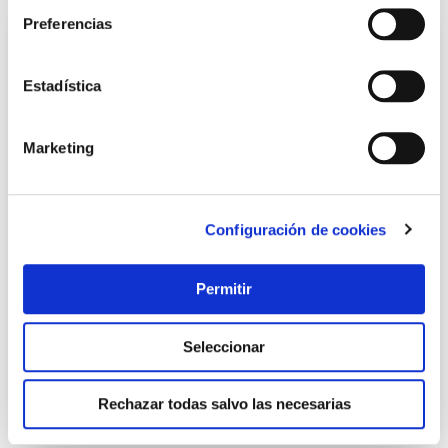
Preferencias
Estadística
Marketing
Configuración de cookies
Tijera manicura palmera 861114-3 1/2
Palmera
Permitir
11,95 €
Seleccionar
Añadir al carrito
Rechazar todas salvo las necesarias