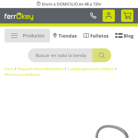
Ir
Envío a DOMICILIO en 48 a 72hr
al
Mi 
contenido
Productos
Tiendas
Folletos
Blog
Buscar
Inicio
Pequeño electrodoméstico
Cuidado personal y belleza
Manicura y pedicura
Saltar
al
final
de
la
galería
de
imágenes