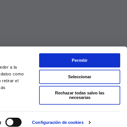
Permitir
eder a la
r datos como
Seleccionar
retirar el
más
Rechazar todas salvo las
necesarias
Precios válidos solo en la web, no en tienda
g
Configuración de cookies