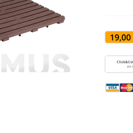
19,00
Click&Col
en 