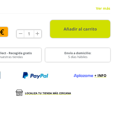
Ver más
Añadir al carrito
 €
lect - Recogida gratis
Envío a domicilio:
nuestras tiendas
5 días hábiles
+ INFO
LOCALIZA TU TIENDA MÁS CERCANA