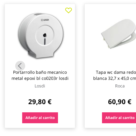
galería
de
imágenes
Portarrollo baño mecanico
Tapa wc dama red
metal epoxi bl co0203r losdi
blanca 32,7 x 45,0 c
Losdi
Roca
29,80 €
60,90 €
Añadir al carrito
Añadir al carrito