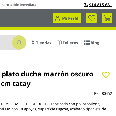
914 815 681
Financiación inmediata
Mi 
Mi Perfil
Buscar
Tiendas
Folletos
Blog
 plato ducha marrón oscuro
 cm tatay
Ref:
80452
TICA PARA PLATO DE DUCHA Fabricada con polipropileno,
nti UV, con 14 apoyos, superficie rugosa, acabado tipo veta de