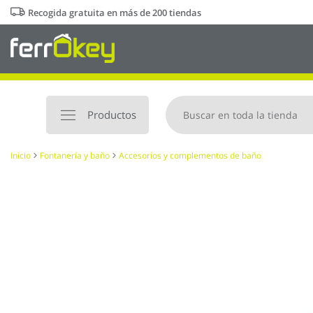
Ir
Recogida gratuita en más de 200 tiendas
al
contenido
Productos
Inicio
Fontanería y baño
Accesorios y complementos de baño
Saltar
al
final
de
la
galería
de
imágenes