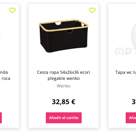
onda
Cesta ropa 54x26x36 ecori
Tapa wc l
m roca
plegable wenko
Wenko
32,85 €
3
Añadir al carrito
Añad