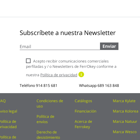
Subscríbete a nuestra Newsletter
Inscríbase
Enviar
a
nuestro
boletín
Acepto recibir comunicaciones comerciales
de
perfiladas y / o Newsletters de FerrOkey conforme a
noticias:
nuestra
Política de privacidad
Teléfono
914 815 681
Whatsapp
689 163 848
FAQ
Condiciones de
Catálogos
Marca Kylate
uso
Aviso legal
Financiación
Marca Kolorea
Política de
Política de
Acerca de
Marca Natuur
envíos
privacidad
Ferrokey
Marca Wesco
Derecho de
Política de
desistimiento