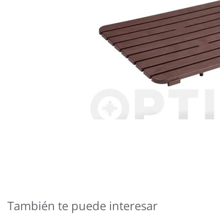
Saltar
al
comienzo
También te puede interesar
de
la