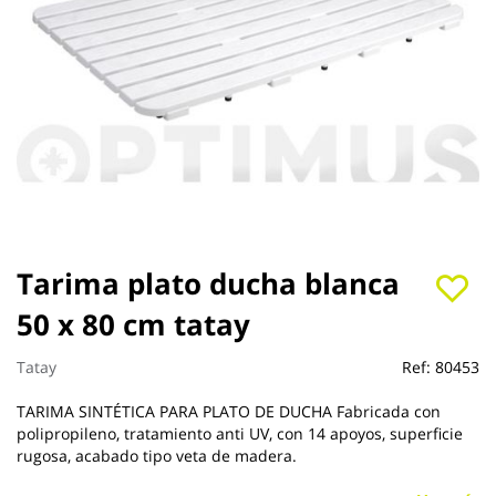
Saltar
Tarima plato ducha blanca
al
50 x 80 cm tatay
comienzo
de
la
Tatay
Ref:
80453
galería
de
TARIMA SINTÉTICA PARA PLATO DE DUCHA Fabricada con
imágenes
polipropileno, tratamiento anti UV, con 14 apoyos, superficie
rugosa, acabado tipo veta de madera.