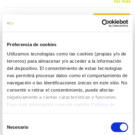
Ver más
20,70 €
Añadir al carrito
Preferencia de cookies
Utilizamos tecnologías como las cookies (propias y/o de
terceros) para almacenar y/o acceder a la información
del dispositivo. El consentimiento de estas tecnologías
Click&Collect - Recogida gratis
Envío a domicilio:
en nuestras tiendas
5 días hábiles
nos permitirá procesar datos como el comportamiento de
navegación o las identificaciones únicas en este sitio. No
consentir o retirar el consentimiento, puede afectar
+ INFO
negativamente a ciertas características y funciones.
Para más información consulte nuestra
Política de
Cookies
.
LOCALIZA TU TIENDA MÁS CERCANA
Selección
Necesario
de