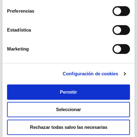
consentimiento
También te puede interesar
Preferencias
Estadística
Marketing
Configuración de cookies
Portarrollo baño mecanico metal epoxi bl co0203r losdi
Losdi
Permitir
Seleccionar
29,80 €
Rechazar todas salvo las necesarias
Añadir al carrito