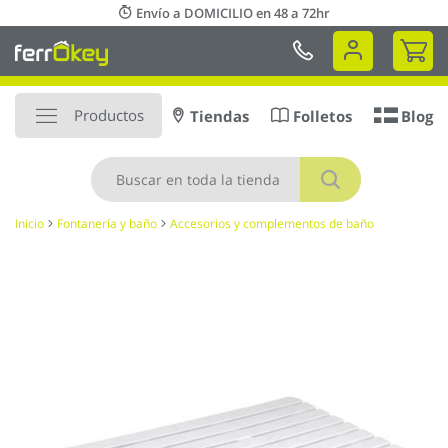
Ir
Envío a DOMICILIO en 48 a 72hr
al
Mi 
contenido
Productos
Tiendas
Folletos
Blog
Buscar
Inicio
Fontanería y baño
Accesorios y complementos de baño
Saltar
al
final
de
la
galería
de
imágenes