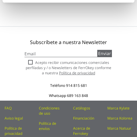
Subscríbete a nuestra Newsletter
Inscríbase
Enviar
a
nuestro
Acepto recibir comunicaciones comerciales
boletín
perfiladas y / o Newsletters de FerrOkey conforme
de
a nuestra
Política de privacidad
noticias:
Teléfono
914 815 681
Whatsapp
689 163 848
FAQ
Condiciones
Catálogos
Marca Kylate
de uso
Aviso legal
Financiación
Marca Kolorea
Política de
Política de
Acerca de
Marca Natuur
envíos
privacidad
Ferrokey