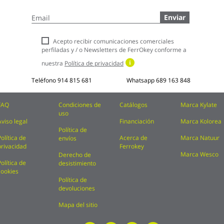
Inscríbase
Enviar
a
nuestro
boletín
Acepto recibir comunicaciones comerciales
de
perfiladas y / o Newsletters de FerrOkey conforme a
noticias:
nuestra
Política de privacidad
Teléfono
914 815 681
Whatsapp
689 163 848
FAQ
Condiciones de
Catálogos
Marca Kylate
uso
Aviso legal
Financiación
Marca Kolorea
Política de
Política de
Acerca de
Marca Natuur
envíos
privacidad
Ferrokey
Marca Wesco
Derecho de
Política de
desistimiento
cookies
Política de
devoluciones
Mapa del sitio