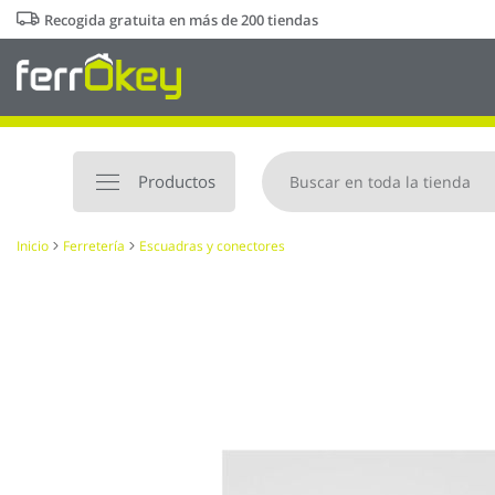
Ir
Recogida gratuita en más de 200 tiendas
al
contenido
Productos
Inicio
Ferretería
Escuadras y conectores
Saltar
al
final
de
la
galería
de
imágenes