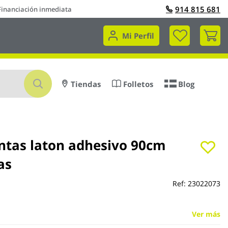
914 815 681
Financiación inmediata
Mi 
Mi Perfil
Buscar
Tiendas
Folletos
Blog
ntas laton adhesivo 90cm
as
Ref:
23022073
Ver más