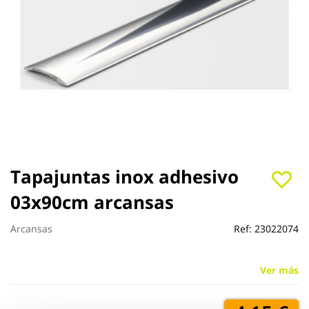
Saltar
Tapajuntas inox adhesivo
al
03x90cm arcansas
comienzo
de
la
Arcansas
Ref:
23022074
galería
de
imágenes
Ver más