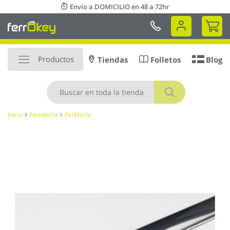
Ir
Envío a DOMICILIO en 48 a 72hr
al
Mi 
contenido
Productos
Tiendas
Folletos
Blog
Buscar
Inicio
Ferretería
Perfilería
Saltar
al
final
de
la
galería
de
imágenes