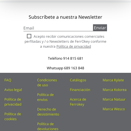
Subscríbete a nuestra Newsletter
Inscríbase
Enviar
a
nuestro
Acepto recibir comunicaciones comerciales
boletín
perfiladas y / o Newsletters de FerrOkey conforme
de
a nuestra
Política de privacidad
noticias:
Teléfono
914 815 681
Whatsapp
689 163 848
FAQ
Condiciones
Catálogos
Marca Kylate
de uso
Aviso legal
Financiación
Marca Kolorea
Política de
Política de
Acerca de
Marca Natuur
envíos
privacidad
Ferrokey
Marca Wesco
Derecho de
Política de
desistimiento
cookies
Política de
devoluciones