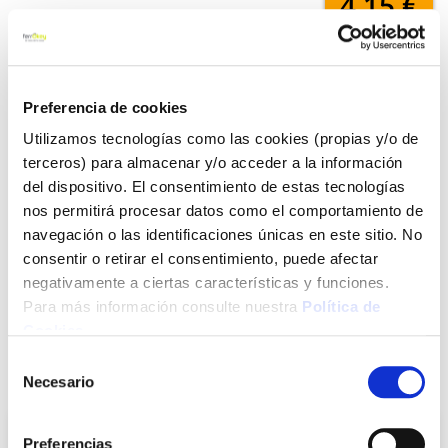
4,15 €
Añadir al carrito
Preferencia de cookies
Utilizamos tecnologías como las cookies (propias y/o de
terceros) para almacenar y/o acceder a la información
Click&Collect - Recogida gratis
Envío a domicilio:
del dispositivo. El consentimiento de estas tecnologías
en nuestras tiendas
5 días hábiles
nos permitirá procesar datos como el comportamiento de
navegación o las identificaciones únicas en este sitio. No
consentir o retirar el consentimiento, puede afectar
+ INFO
negativamente a ciertas características y funciones.
Para más información consulte nuestra
Política de
Cookies
.
LOCALIZA TU TIENDA MÁS CERCANA
Selección
También te puede interesar
Necesario
de
consentimiento
Preferencias