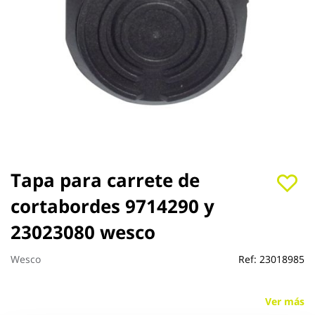
Saltar
Tapa para carrete de
al
cortabordes 9714290 y
comienzo
de
23023080 wesco
la
galería
de
Wesco
Ref:
23018985
imágenes
Ver más