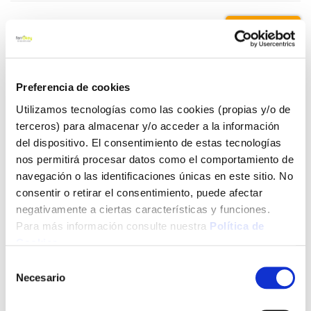
0,33 €
Añadir al carrito
Preferencia de cookies
Utilizamos tecnologías como las cookies (propias y/o de
terceros) para almacenar y/o acceder a la información
del dispositivo. El consentimiento de estas tecnologías
Click&Collect - Recogida gratis
Envío a domicilio:
en nuestras tiendas
5 días hábiles
nos permitirá procesar datos como el comportamiento de
navegación o las identificaciones únicas en este sitio. No
consentir o retirar el consentimiento, puede afectar
+ INFO
negativamente a ciertas características y funciones.
Para más información consulte nuestra
Política de
Cookies
.
LOCALIZA TU TIENDA MÁS CERCANA
Selección
Necesario
de
También te puede interesar
consentimiento