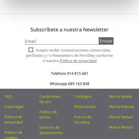
Subscríbete a nuestra Newsletter
Inscríbase
Enviar
a
nuestro
Acepto recibir comunicaciones comerciales
boletín
perfiladas y / o Newsletters de FerrOkey conforme
de
a nuestra
Política de privacidad
noticias:
Teléfono
914 815 681
Whatsapp
689 163 848
FAQ
Condiciones
Catálogos
Marca Kylate
de uso
Aviso legal
Financiación
Marca Kolorea
Política de
Política de
Acerca de
Marca Natuur
envíos
privacidad
Ferrokey
Marca Wesco
Derecho de
Política de
desistimiento
cookies