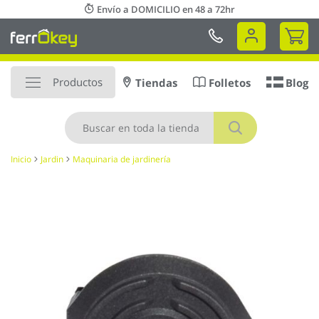
Ir
Envío a DOMICILIO en 48 a 72hr
al
Mi 
contenido
Productos
Tiendas
Folletos
Blog
Buscar
Inicio
Jardin
Maquinaria de jardinería
Saltar
al
final
de
la
galería
de
imágenes