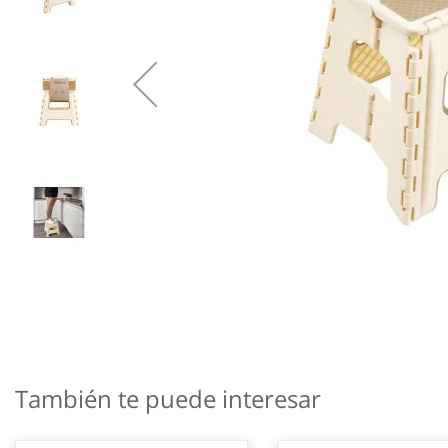
Saltar
al
También te puede interesar
comienzo
de
la