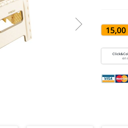
15,00
Click&Col
en 