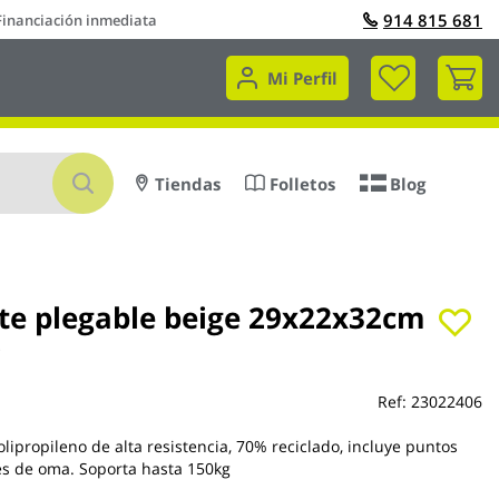
914 815 681
Financiación inmediata
Mi 
Mi Perfil
Buscar
Tiendas
Folletos
Blog
te plegable beige 29x22x32cm
i
Ref:
23022406
olipropileno de alta resistencia, 70% reciclado, incluye puntos
es de oma. Soporta hasta 150kg