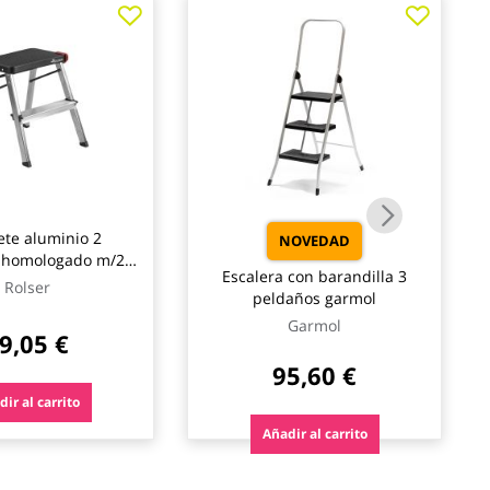
te aluminio 2
NOVEDAD
 homologado m/2
Escalera con barandilla 3
gro rolser
Rolser
peldaños garmol
Garmol
9,05 €
95,60 €
ir al carrito
Añadir al carrito