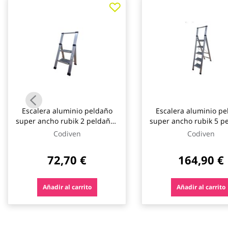
galería
de
imágenes
Escalera aluminio peldaño
Escalera aluminio pe
super ancho rubik 2 peldaños
super ancho rubik 5 p
codiven
codiven
Codiven
Codiven
72,70 €
164,90 €
Añadir al carrito
Añadir al carrito