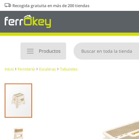
Ir
Recogida gratuita en más de 200 tiendas
al
contenido
Productos
Inicio
Ferretería
Escaleras
Taburetes
Saltar
al
final
de
la
galería
de
imágenes