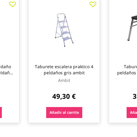
ldaño
Taburete escalera praktico 4
Tabure
eldaños
peldaños gris ambit
peldaños
ne
Ambit
49,30 €
3
Añadir al carrito
Añad