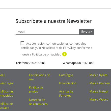
Subscríbete a nuestra Newsletter
Inscríbase
Enviar
a
nuestro
boletín
Acepto recibir comunicaciones comerciales
de
perfiladas y / o Newsletters de FerrOkey conforme a
noticias:
nuestra
Política de privacidad
Teléfono
914 815 681
Whatsapp
689 163 848
FAQ
Condiciones de
Catálogos
Marca Kylate
uso
Aviso legal
Financiación
Marca Kolorea
Política de
Política de
Acerca de
Marca Natuur
envíos
privacidad
Ferrokey
Marca Wesco
Derecho de
Política de
desistimiento
cookies