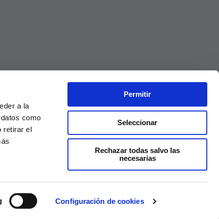
Permitir
eder a la
r datos como
Seleccionar
retirar el
más
Rechazar todas salvo las
necesarias
Precios válidos solo en la web, no en tienda
g
Configuración de cookies