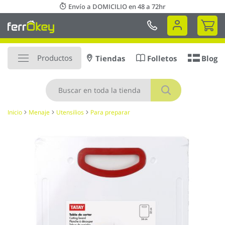
Ir
Envío a DOMICILIO en 48 a 72hr
al
Mi 
contenido
Productos
Tiendas
Folletos
Blog
Buscar
Inicio
Menaje
Utensilios
Para preparar
Saltar
al
final
de
la
galería
de
imágenes