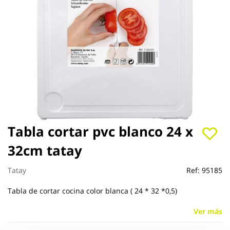
Saltar
Tabla cortar pvc blanco 24 x
al
32cm tatay
comienzo
de
la
Tatay
Ref:
95185
galería
de
Tabla de cortar cocina color blanca ( 24 * 32 *0,5)
imágenes
Ver más