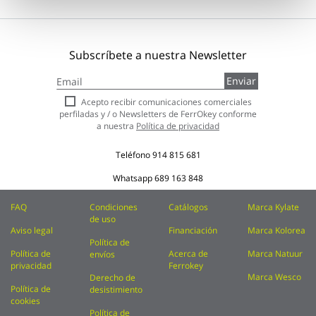
Subscríbete a nuestra Newsletter
Inscríbase
Enviar
a
nuestro
Acepto recibir comunicaciones comerciales
boletín
perfiladas y / o Newsletters de FerrOkey conforme
de
a nuestra
Política de privacidad
noticias:
Teléfono
914 815 681
Whatsapp
689 163 848
FAQ
Condiciones
Catálogos
Marca Kylate
de uso
Aviso legal
Financiación
Marca Kolorea
Política de
Política de
Acerca de
Marca Natuur
envíos
privacidad
Ferrokey
Marca Wesco
Derecho de
Política de
desistimiento
cookies
Política de