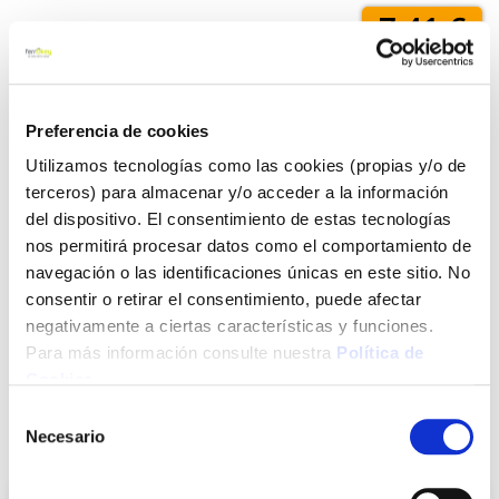
7,41 €
Añadir al carrito
Preferencia de cookies
Utilizamos tecnologías como las cookies (propias y/o de
terceros) para almacenar y/o acceder a la información
Click&Collect - Recogida gratis
Envío a domicilio:
del dispositivo. El consentimiento de estas tecnologías
en nuestras tiendas
5 días hábiles
nos permitirá procesar datos como el comportamiento de
navegación o las identificaciones únicas en este sitio. No
consentir o retirar el consentimiento, puede afectar
+ INFO
negativamente a ciertas características y funciones.
Para más información consulte nuestra
Política de
Cookies
.
LOCALIZA TU TIENDA MÁS CERCANA
Selección
Necesario
de
También te puede interesar
consentimiento