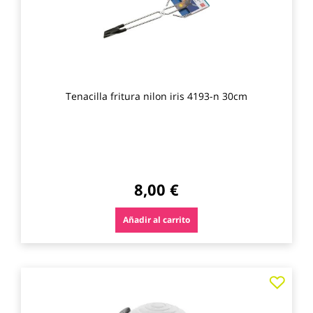
Tenacilla fritura nilon iris 4193-n 30cm
8,00 €
Añadir al carrito
Agre
a
los