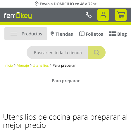
Ir
Envío a DOMICILIO en 48 a 72hr
al
Mi 
contenido
Productos
Tiendas
Folletos
Blog
Buscar
Inicio
Menaje
Utensilios
Para preparar
Para preparar
Utensilios de cocina para preparar al
mejor precio