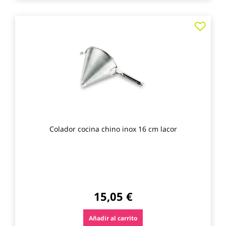
Agre
a
los
favo
Colador cocina chino inox 16 cm lacor
15,05 €
Añadir al carrito