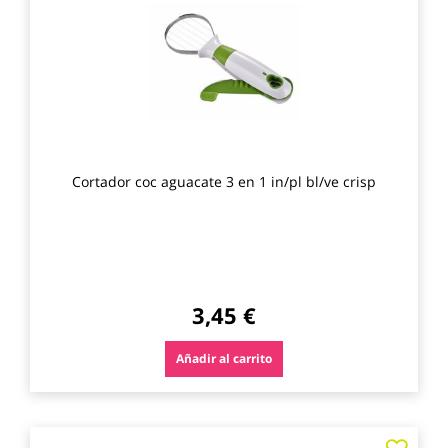
los
favo
Cortador coc aguacate 3 en 1 in/pl bl/ve crisp
3,45 €
Añadir al carrito
Agre