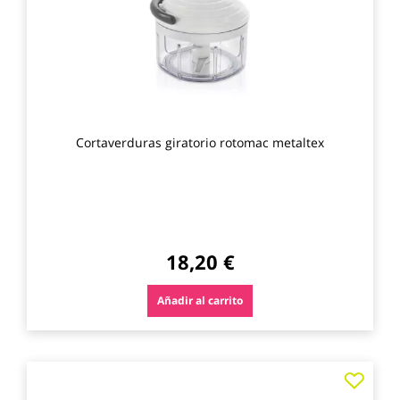
favo
Cortaverduras giratorio rotomac metaltex
18,20 €
Añadir al carrito
Agre
a