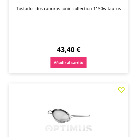
Tostador dos ranuras jonic collection 1150w taurus
43,40 €
Añadir al carrito
Agre
a
los
favo