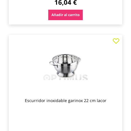
16,04 €
Añadir al carrito
Agre
a
los
favo
Escurridor inoxidable garinox 22 cm lacor