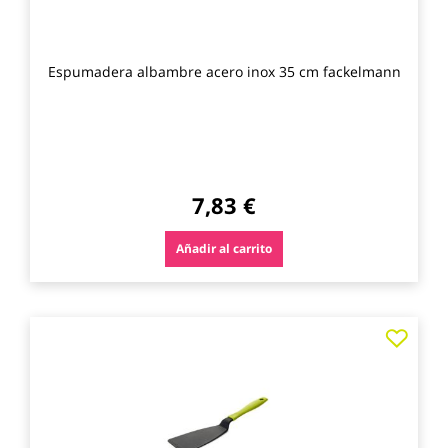
Espumadera albambre acero inox 35 cm fackelmann
7,83 €
Añadir al carrito
Agre
a
los
favo