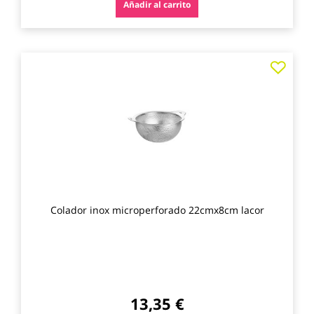
Añadir al carrito
Agre
a
los
favo
Colador inox microperforado 22cmx8cm lacor
13,35 €