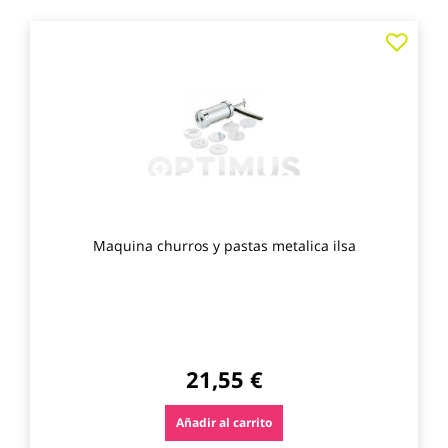
Agre
a
los
favo
Maquina churros y pastas metalica ilsa
21,55 €
Añadir al carrito