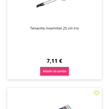
Tenacilla inox/nilon 25 cm iris
7,11 €
Añadir al carrito
Agre
a
los
favo