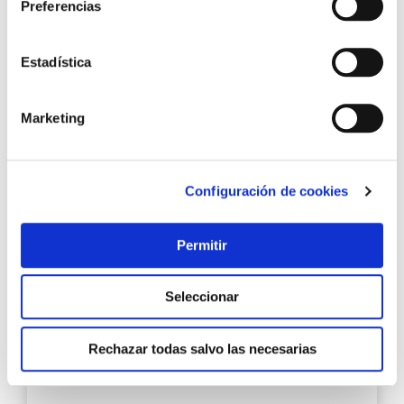
Preferencias
Estadística
14,80 €
Marketing
Añadir al carrito
Configuración de cookies
Agre
a
Permitir
los
favo
Seleccionar
Rechazar todas salvo las necesarias