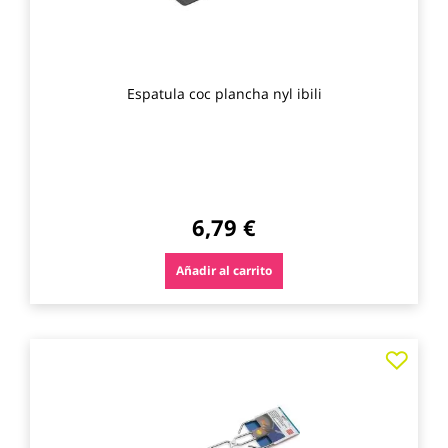
Espatula coc plancha nyl ibili
6,79 €
Añadir al carrito
Agre
a
los
favo