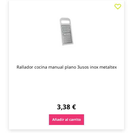
Agre
a
los
favo
Rallador cocina manual plano 3usos inox metaltex
3,38 €
Añadir al carrito