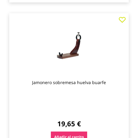
Agre
a
los
favo
Jamonero sobremesa huelva buarfe
19,65 €
Añadir al carrito