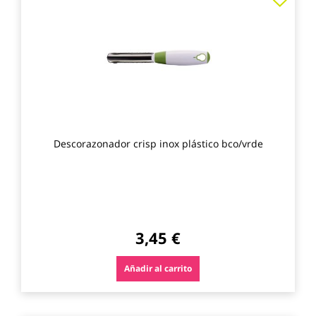
a
los
favo
Descorazonador crisp inox plástico bco/vrde
3,45 €
Añadir al carrito