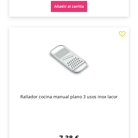
Añadir al carrito
Agre
a
los
favo
Rallador cocina manual plano 3 usos inox lacor
7,38 €