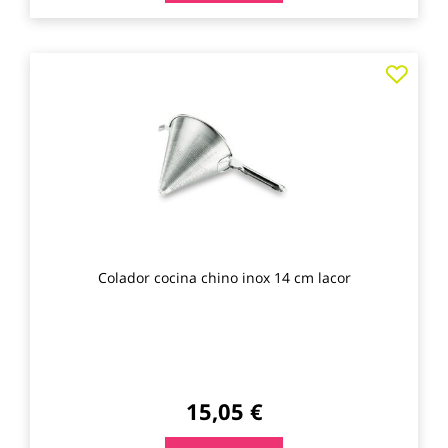
Agre
a
los
favo
Colador cocina chino inox 14 cm lacor
15,05 €