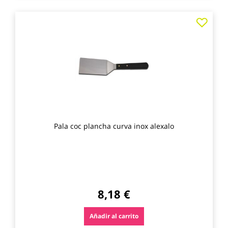
Agre
a
los
favo
Pala coc plancha curva inox alexalo
8,18 €
Añadir al carrito