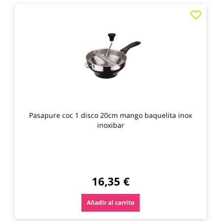
Agre
a
los
favo
Pasapure coc 1 disco 20cm mango baquelita inox
inoxibar
16,35 €
Añadir al carrito