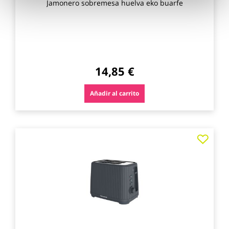
Jamonero sobremesa huelva eko buarfe
14,85 €
Añadir al carrito
Agre
a
los
favo