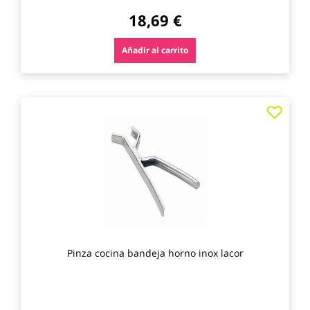
18,69 €
Añadir al carrito
Agre
a
los
favo
Pinza cocina bandeja horno inox lacor