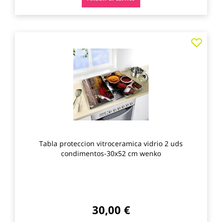
Agre
a
los
favo
Tabla proteccion vitroceramica vidrio 2 uds
condimentos-30x52 cm wenko
30,00 €