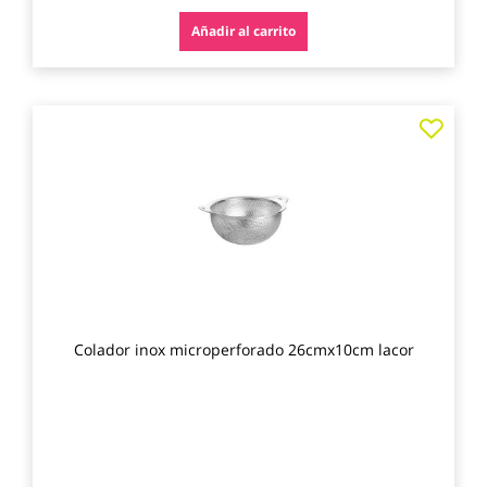
Añadir al carrito
Agre
a
los
favo
Colador inox microperforado 26cmx10cm lacor