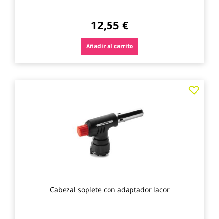
12,55 €
Añadir al carrito
Agre
a
los
favo
Cabezal soplete con adaptador lacor