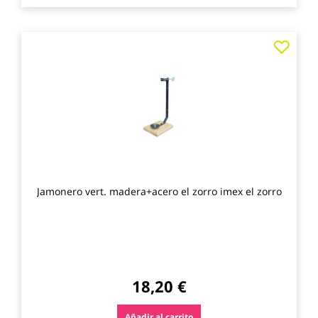
Agre
a
los
favo
Jamonero vert. madera+acero el zorro imex el zorro
18,20 €
Añadir al carrito