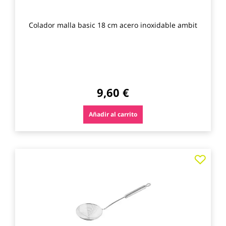
Colador malla basic 18 cm acero inoxidable ambit
9,60 €
Añadir al carrito
Agre
a
los
favo