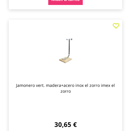
Agre
a
los
favo
Jamonero vert. madera+acero inox el zorro imex el
zorro
30,65 €