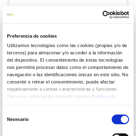
18,76 €
Preferencia de cookies
Añadir al carrito
Utilizamos tecnologías como las cookies (propias y/o de
terceros) para almacenar y/o acceder a la información
del dispositivo. El consentimiento de estas tecnologías
Agre
nos permitirá procesar datos como el comportamiento de
a
navegación o las identificaciones únicas en este sitio. No
los
consentir o retirar el consentimiento, puede afectar
favo
negativamente a ciertas características y funciones.
Para más información consulte nuestra
Política de
Cookies
.
Selección
Necesario
de
consentimiento
Grasera coc pescado 750cc inox ilsa