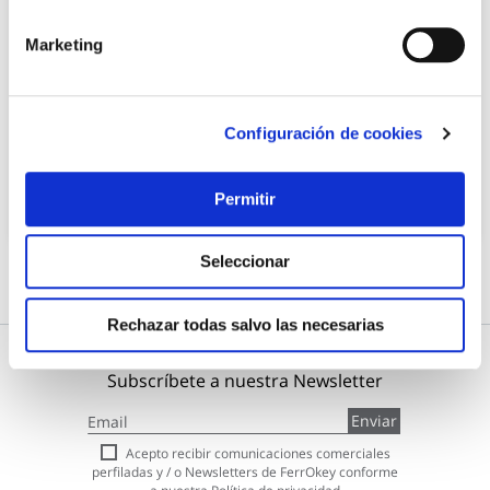
Protector parking rectangular negro/amarillo
Marketing
380x150x45mm bottari
Bottari
10,99 €
Configuración de cookies
Permitir
Añadir al carrito
Seleccionar
Rechazar todas salvo las necesarias
Subscríbete a nuestra Newsletter
Inscríbase
Enviar
a
nuestro
Acepto recibir comunicaciones comerciales
boletín
perfiladas y / o Newsletters de FerrOkey conforme
de