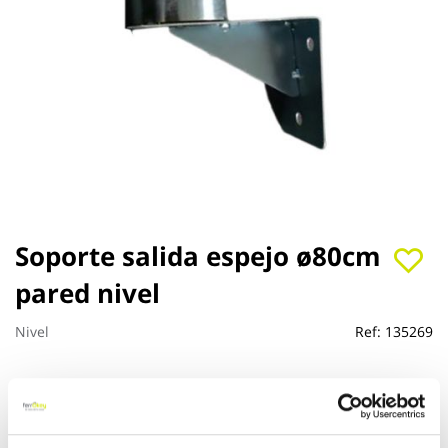
Saltar
Soporte salida espejo ø80cm
al
pared nivel
comienzo
de
la
Nivel
Ref:
135269
galería
de
imágenes
Ver más