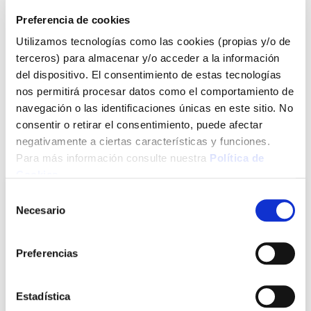
7,60 €
Preferencia de cookies
Utilizamos tecnologías como las cookies (propias y/o de
Agotado
terceros) para almacenar y/o acceder a la información
Introduce tu e-mail y te avisaremos si el artículo vuelve a
del dispositivo. El consentimiento de estas tecnologías
estar disponible.
nos permitirá procesar datos como el comportamiento de
navegación o las identificaciones únicas en este sitio. No
Avisarme
consentir o retirar el consentimiento, puede afectar
negativamente a ciertas características y funciones.
También te puede interesar
Para más información consulte nuestra
Política de
Cookies
.
Selección
Necesario
de
consentimiento
Preferencias
Estadística