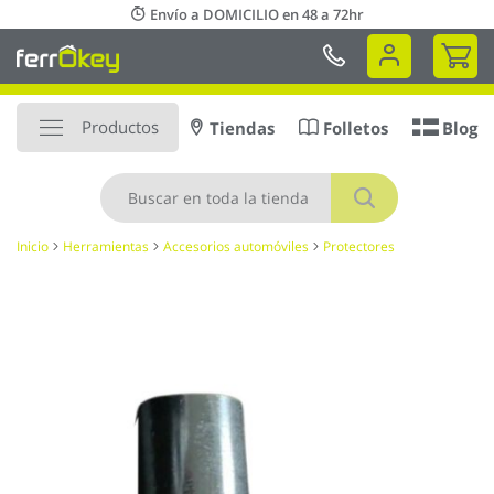
Ir
Envío a DOMICILIO en 48 a 72hr
al
Mi 
contenido
Productos
Tiendas
Folletos
Blog
Buscar
Inicio
Herramientas
Accesorios automóviles
Protectores
Saltar
al
final
de
la
galería
de
imágenes